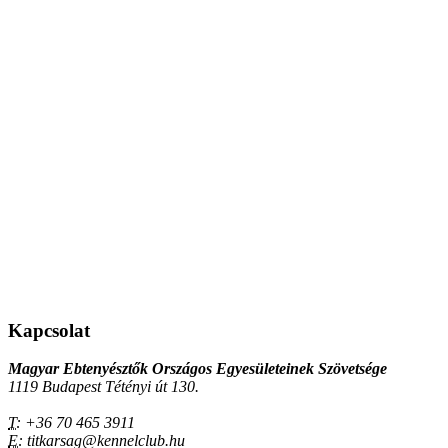
Kapcsolat
Magyar Ebtenyésztők Országos Egyesületeinek Szövetsége
1119 Budapest Tétényi út 130.
T:
+36 70 465 3911
E:
titkarsag@kennelclub.hu