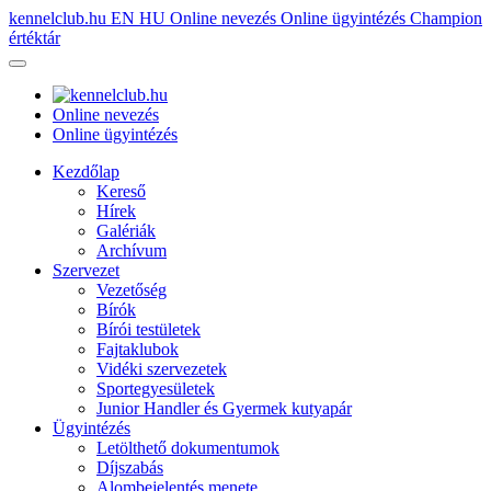
kennelclub.hu
EN
HU
Online nevezés
Online ügyintézés
Champion
értéktár
Online nevezés
Online ügyintézés
Kezdőlap
Kereső
Hírek
Galériák
Archívum
Szervezet
Vezetőség
Bírók
Bírói testületek
Fajtaklubok
Vidéki szervezetek
Sportegyesületek
Junior Handler és Gyermek kutyapár
Ügyintézés
Letölthető dokumentumok
Díjszabás
Alombejelentés menete