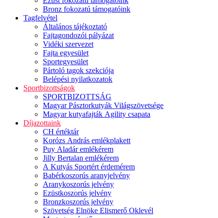
Ezüst fokozatú támogatóink
Bronz fokozatú támogatóink
Tagfelvétel
Általános tájékoztató
Fajtagondozói pályázat
Vidéki szervezet
Fajta egyesület
Sportegyesület
Pártoló tagok szekciója
Belépési nyilatkozatok
Sportbizottságok
SPORTBIZOTTSÁG
Magyar Pásztorkutyák Világszövetsége
Magyar kutyafajták Agility csapata
Díjazottaink
CH értéktár
Korózs András emlékplakett
Puy Aladár emlékérem
Jilly Bertalan emlékérem
A Kutyás Sportért érdemérem
Babérkoszorús aranyjelvény
Aranykoszorús jelvény
Ezüstkoszorús jelvény
Bronzkoszorús jelvény
Szövetség Elnöke Elismerő Oklevél