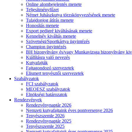
Online alombejelentés menete
Teljesítményfűzet
Német Juhászkutya törzskönyvezésének menete
Tulajdonjog átírás menete
Honosítás menete
Export pedigré kiváltásának menete
Kennelnév kiváltás menete
Szövetségi/Sportkártya ügyintézés
Champion ügyintézés
BH bizonyítvány és/vagy Munkavizsga bizonyítvány kiv
Kiállításra való nevezés
Kutyafajták
Fajtagondozó szervezetek
Elismert tenyésztői szervezetek
Szabályzatok
FCI szabályzatok
MEOESZ szabályzatok
Elnökségi határozatok
Rendezvények
Rendezvénynaptár 2026
Nemzeti kutyafajtaink éves pontversenye 2026
Tenyészszemle 2026
Rendezvénynaptár 2025
Tenyészszemle 2025
Nemzeti kutyafajtaink éves pontversenye 2025