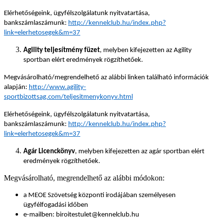
Elérhetőségeink, ügyfélszolgálatunk nyitvatartása,
bankszámlaszámunk:
http://kennelclub.hu/index.php?
link=elerhetosegek&m=37
Agility teljesítmény füzet
, melyben kifejezetten az Agility
sportban elért eredmények rögzíthetőek.
Megvásárolható/megrendelhető az alábbi linken található információk
alapján:
http://www.agility-
sportbizottsag.com/teljesitmenykonyv.html
Elérhetőségeink, ügyfélszolgálatunk nyitvatartása,
bankszámlaszámunk:
http://kennelclub.hu/index.php?
link=elerhetosegek&m=37
Agár Licenckönyv
, melyben kifejezetten az agár sportban elért
eredmények rögzíthetőek.
Megvásárolható, megrendelhető az alábbi módokon:
a MEOE Szövetség központi irodájában személyesen
ügyfélfogadási időben
e-mailben: biroitestulet@kennelclub.hu