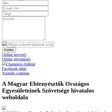
Küldés
Online nevezés
Online ügyintézés
Champion értéktár
Facebook oldal
Youtube csatorna
A Magyar Ebtenyésztők Országos
Egyesületeinek Szövetsége hivatalos
weboldala