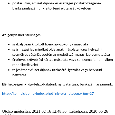
postai úton, a füzet díjának
és esetleges postaköltségének
bankszámlaszámunkra történő elutalását követően
Az igényléshez szükséges:
szabályosan kitöltött licencjegyzőkönyv másolata
származási lap mindkét oldalának másolata, vagy helyszíni,
személyes vásárlás esetén az eredeti származási lap bemutatása
érvényes szövetségi kártya másolata vagy sorszáma (amennyiben
rendelkezik vele)
teljesítményfüzet díjának utalásáról igazolás vagy helyszíni
befizetés
Elérhetőségeink, ügyfélszolgálatunk nyitvatartása, bankszámlaszámunk:
http://kennelclub.hu/index.php?link=elerhetosegek&m=37
Utolsó módosítás: 2021-02-16 12:48:36 | Létrehozás: 2020-06-26