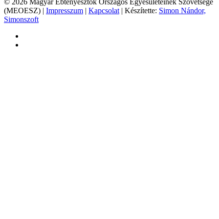
© 2026 Magyar Ebtenyésztők Országos Egyesületeinek Szövetsége
(MEOESZ) |
Impresszum
|
Kapcsolat
| Készítette:
Simon Nándor,
Simonszoft