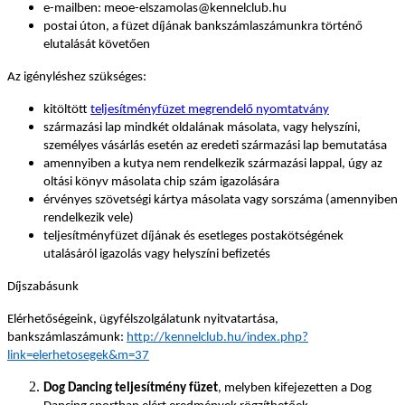
e-mailben: meoe-elszamolas@kennelclub.hu
postai úton, a füzet díjának bankszámlaszámunkra történő
elutalását követően
Az igényléshez szükséges:
kitöltött
teljesítményfüzet megrendelő nyomtatvány
származási lap mindkét oldalának másolata, vagy helyszíni,
személyes vásárlás esetén az eredeti származási lap bemutatása
amennyiben a kutya nem rendelkezik származási lappal, úgy az
oltási könyv másolata chip szám igazolására
érvényes szövetségi kártya másolata vagy sorszáma (amennyiben
rendelkezik vele)
teljesítményfüzet díjának és esetleges postakötségének
utalásáról igazolás vagy helyszíni befizetés
Díjszabásunk
Elérhetőségeink, ügyfélszolgálatunk nyitvatartása,
bankszámlaszámunk:
http://kennelclub.hu/index.php?
link=elerhetosegek&m=37
Dog Dancing teljesítmény füzet
, melyben kifejezetten a Dog