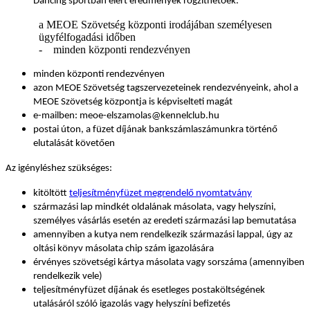
Dancing sportban elért eredmények rögzíthetőek.
a MEOE Szövetség központi irodájában személyesen
ügyfélfogadási időben
- minden központi rendezvényen
minden központi rendezvényen
azon MEOE Szövetség tagszervezeteinek rendezvényeink, ahol a
MEOE Szövetség központja is képviselteti magát
e-mailben: meoe-elszamolas@kennelclub.hu
postai úton, a füzet díjának bankszámlaszámunkra történő
elutalását követően
Az igényléshez szükséges:
kitöltött
teljesítményfüzet megrendelő nyomtatvány
származási lap mindkét oldalának másolata, vagy helyszíni,
személyes vásárlás esetén az eredeti származási lap bemutatása
amennyiben a kutya nem rendelkezik származási lappal, úgy az
oltási könyv másolata chip szám igazolására
érvényes szövetségi kártya másolata vagy sorszáma (amennyiben
rendelkezik vele)
teljesítményfüzet díjának és esetleges postaköltségének
utalásáról szóló igazolás vagy helyszíni befizetés