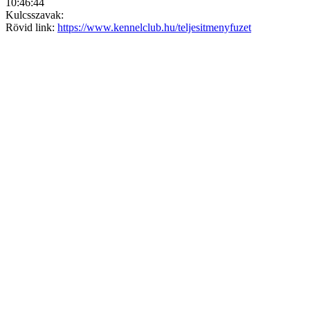
10:46:44
Kulcsszavak:
Rövid link:
https://www.kennelclub.hu/teljesitmenyfuzet