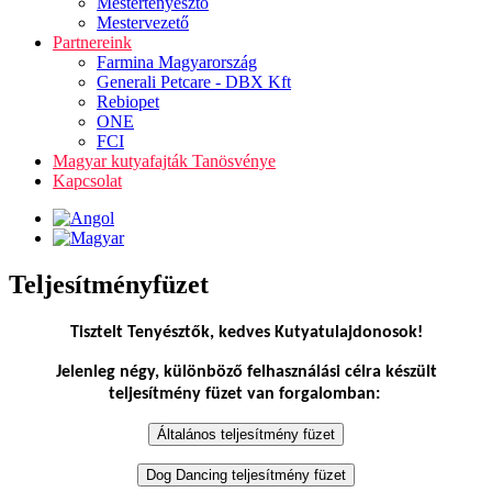
Mestertenyésztő
Mestervezető
Partnereink
Farmina Magyarország
Generali Petcare - DBX Kft
Rebiopet
ONE
FCI
Magyar kutyafajták Tanösvénye
Kapcsolat
Teljesítményfüzet
Tisztelt Tenyésztők, kedves Kutyatulajdonosok!
Jelenleg négy, különböző felhasználási célra készült
teljesítmény füzet van forgalomban: