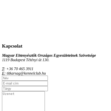
Kapcsolat
Magyar Ebtenyésztők Országos Egyesületeinek Szövetsége
1119 Budapest Tétényi út 130.
T:
+36 70 465 3911
E:
titkarsag@kennelclub.hu