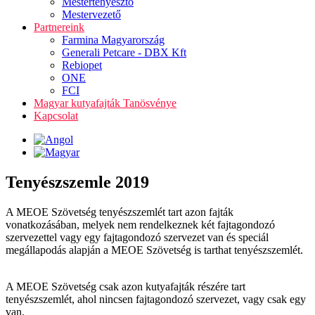
Mestertenyésztő
Mestervezető
Partnereink
Farmina Magyarország
Generali Petcare - DBX Kft
Rebiopet
ONE
FCI
Magyar kutyafajták Tanösvénye
Kapcsolat
Tenyészszemle 2019
A MEOE Szövetség tenyészszemlét tart azon fajták
vonatkozásában, melyek nem rendelkeznek két fajtagondozó
szervezettel vagy egy fajtagondozó szervezet van és speciál
megállapodás alapján a MEOE Szövetség is tarthat tenyészszemlét.
A MEOE Szövetség csak azon kutyafajták részére tart
tenyészszemlét, ahol nincsen fajtagondozó szervezet, vagy csak egy
van.