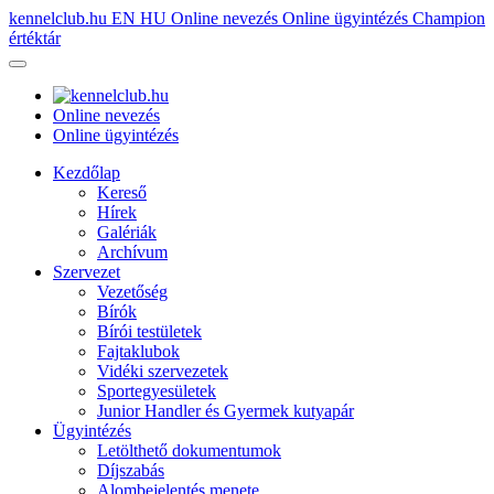
kennelclub.hu
EN
HU
Online nevezés
Online ügyintézés
Champion
értéktár
Online nevezés
Online ügyintézés
Kezdőlap
Kereső
Hírek
Galériák
Archívum
Szervezet
Vezetőség
Bírók
Bírói testületek
Fajtaklubok
Vidéki szervezetek
Sportegyesületek
Junior Handler és Gyermek kutyapár
Ügyintézés
Letölthető dokumentumok
Díjszabás
Alombejelentés menete