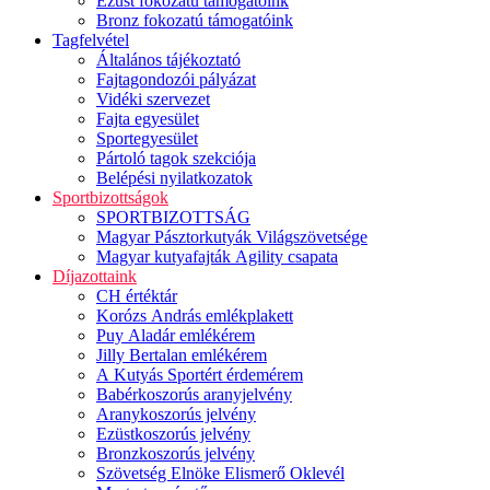
Ezüst fokozatú támogatóink
Bronz fokozatú támogatóink
Tagfelvétel
Általános tájékoztató
Fajtagondozói pályázat
Vidéki szervezet
Fajta egyesület
Sportegyesület
Pártoló tagok szekciója
Belépési nyilatkozatok
Sportbizottságok
SPORTBIZOTTSÁG
Magyar Pásztorkutyák Világszövetsége
Magyar kutyafajták Agility csapata
Díjazottaink
CH értéktár
Korózs András emlékplakett
Puy Aladár emlékérem
Jilly Bertalan emlékérem
A Kutyás Sportért érdemérem
Babérkoszorús aranyjelvény
Aranykoszorús jelvény
Ezüstkoszorús jelvény
Bronzkoszorús jelvény
Szövetség Elnöke Elismerő Oklevél