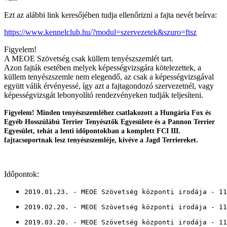
Ezt az alábbi link keresőjében tudja ellenőrizni a fajta nevét beírva:
https://www.kennelclub.hu/?modul=szervezetek&szuro=ftsz
Figyelem!
A MEOE Szövetség csak küllem tenyészszemlét tart.
Azon fajták esetében melyek képességvizsgára kötelezettek, a
küllem tenyészszemle nem elegendő, az csak a képességvizsgával
együtt válik érvényessé, így azt a fajtagondozó szervezetnél, vagy
képességvizsgát lebonyolító rendezvényeken tudják teljesíteni.
Figyelem! Minden tenyészszemléhez csatlakozott a Hungária Fox és
Egyéb Hosszúlábú Terrier Tenyésztők Egyesülete és a Pannon Terrier
Egyesület, tehát a lenti időpontokban a komplett FCI III.
fajtacsoportnak lesz tenyészszemléje, kivéve a Jagd Terriereket.
Időpontok:
2019.01.23. - MEOE Szövetség központi irodája - 11
2019.02.20. - MEOE Szövetség központi irodája - 11
2019.03.20. - MEOE Szövetség központi irodája - 11