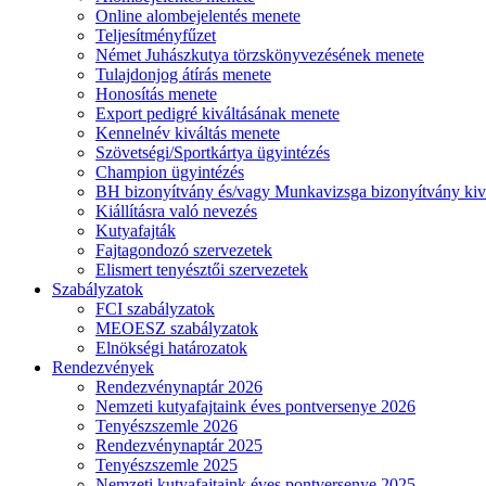
Online alombejelentés menete
Teljesítményfűzet
Német Juhászkutya törzskönyvezésének menete
Tulajdonjog átírás menete
Honosítás menete
Export pedigré kiváltásának menete
Kennelnév kiváltás menete
Szövetségi/Sportkártya ügyintézés
Champion ügyintézés
BH bizonyítvány és/vagy Munkavizsga bizonyítvány kiv
Kiállításra való nevezés
Kutyafajták
Fajtagondozó szervezetek
Elismert tenyésztői szervezetek
Szabályzatok
FCI szabályzatok
MEOESZ szabályzatok
Elnökségi határozatok
Rendezvények
Rendezvénynaptár 2026
Nemzeti kutyafajtaink éves pontversenye 2026
Tenyészszemle 2026
Rendezvénynaptár 2025
Tenyészszemle 2025
Nemzeti kutyafajtaink éves pontversenye 2025