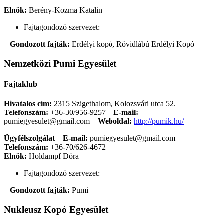
Elnök:
Berény-Kozma Katalin
Fajtagondozó szervezet:
Gondozott fajták:
Erdélyi kopó, Rövidlábú Erdélyi Kopó
Nemzetközi Pumi Egyesület
Fajtaklub
Hivatalos cím:
2315 Szigethalom, Kolozsvári utca 52.
Telefonszám:
+36-30/956-9257
E-mail:
pumiegyesulet@gmail.com
Weboldal:
http://pumik.hu/
Ügyfélszolgálat
E-mail:
pumiegyesulet@gmail.com
Telefonszám:
+36-70/626-4672
Elnök:
Holdampf Dóra
Fajtagondozó szervezet:
Gondozott fajták:
Pumi
Nukleusz Kopó Egyesület