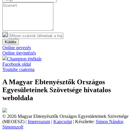
Küldés
Online nevezés
Online ügyintézés
Champion értéktár
Facebook oldal
Youtube csatorna
A Magyar Ebtenyésztők Országos
Egyesületeinek Szövetsége hivatalos
weboldala
© 2026 Magyar Ebtenyésztők Országos Egyesületeinek Szövetsége
(MEOESZ) |
Impresszum
|
Kapcsolat
| Készítette:
Simon Nándor,
Simonszoft