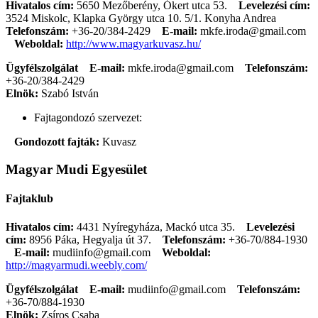
Hivatalos cím:
5650 Mezőberény, Ókert utca 53.
Levelezési cím:
3524 Miskolc, Klapka György utca 10. 5/1. Konyha Andrea
Telefonszám:
+36-20/384-2429
E-mail:
mkfe.iroda@gmail.com
Weboldal:
http://www.magyarkuvasz.hu/
Ügyfélszolgálat
E-mail:
mkfe.iroda@gmail.com
Telefonszám:
+36-20/384-2429
Elnök:
Szabó István
Fajtagondozó szervezet:
Gondozott fajták:
Kuvasz
Magyar Mudi Egyesület
Fajtaklub
Hivatalos cím:
4431 Nyíregyháza, Mackó utca 35.
Levelezési
cím:
8956 Páka, Hegyalja út 37.
Telefonszám:
+36-70/884-1930
E-mail:
mudiinfo@gmail.com
Weboldal:
http://magyarmudi.weebly.com/
Ügyfélszolgálat
E-mail:
mudiinfo@gmail.com
Telefonszám:
+36-70/884-1930
Elnök:
Zsíros Csaba