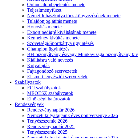
Online alombejelentés menete
Teljesítményfűzet
Német Juhászkutya törzskönyvezésének menete
Tulajdonjog átírás menete
Honosítás menete
Export pedigré kiváltásának menete
Kennelnév kiváltás menete
Szövetségi/Sportkártya ügyintézés
Champion ügyintézés
BH bizonyítvány és/vagy Munkavizsga bizonyítvány kiv
Kiállításra való nevezés
Kutyafajták
Fajtagondozó szervezetek
Elismert tenyésztői szervezetek
Szabályzatok
FCI szabályzatok
MEOESZ szabályzatok
Elnökségi határozatok
Rendezvények
Rendezvénynaptár 2026
Nemzeti kutyafajtaink éves pontversenye 2026
Tenyészszemle 2026
Rendezvénynaptár 2025
Tenyészszemle 2025
Nemzeti kutyafajtaink éves pontversenye 2025