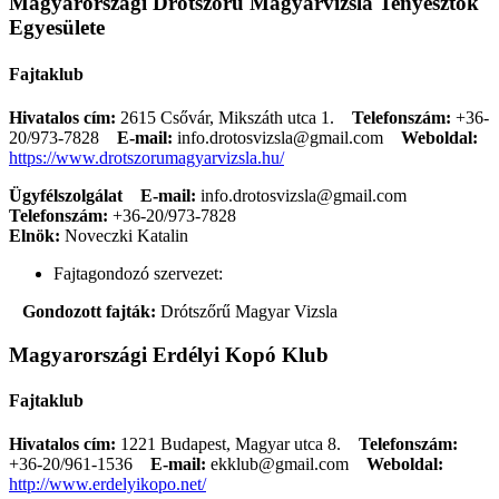
Magyarországi Drótszőrű Magyarvizsla Tenyésztők
Egyesülete
Fajtaklub
Hivatalos cím:
2615 Csővár, Mikszáth utca 1.
Telefonszám:
+36-
20/973-7828
E-mail:
info.drotosvizsla@gmail.com
Weboldal:
https://www.drotszorumagyarvizsla.hu/
Ügyfélszolgálat
E-mail:
info.drotosvizsla@gmail.com
Telefonszám:
+36-20/973-7828
Elnök:
Noveczki Katalin
Fajtagondozó szervezet:
Gondozott fajták:
Drótszőrű Magyar Vizsla
Magyarországi Erdélyi Kopó Klub
Fajtaklub
Hivatalos cím:
1221 Budapest, Magyar utca 8.
Telefonszám:
+36-20/961-1536
E-mail:
ekklub@gmail.com
Weboldal:
http://www.erdelyikopo.net/