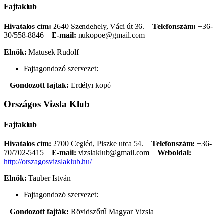
Fajtaklub
Hivatalos cím:
2640 Szendehely, Váci út 36.
Telefonszám:
+36-
30/558-8846
E-mail:
nukopoe@gmail.com
Elnök:
Matusek Rudolf
Fajtagondozó szervezet:
Gondozott fajták:
Erdélyi kopó
Országos Vizsla Klub
Fajtaklub
Hivatalos cím:
2700 Cegléd, Piszke utca 54.
Telefonszám:
+36-
70/702-5415
E-mail:
vizslaklub@gmail.com
Weboldal:
http://orszagosvizslaklub.hu/
Elnök:
Tauber István
Fajtagondozó szervezet:
Gondozott fajták:
Rövidszőrű Magyar Vizsla