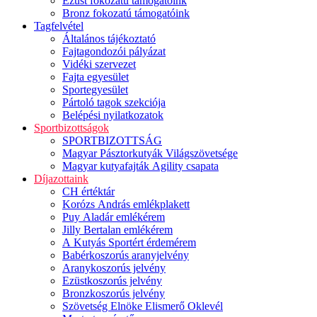
Ezüst fokozatú támogatóink
Bronz fokozatú támogatóink
Tagfelvétel
Általános tájékoztató
Fajtagondozói pályázat
Vidéki szervezet
Fajta egyesület
Sportegyesület
Pártoló tagok szekciója
Belépési nyilatkozatok
Sportbizottságok
SPORTBIZOTTSÁG
Magyar Pásztorkutyák Világszövetsége
Magyar kutyafajták Agility csapata
Díjazottaink
CH értéktár
Korózs András emlékplakett
Puy Aladár emlékérem
Jilly Bertalan emlékérem
A Kutyás Sportért érdemérem
Babérkoszorús aranyjelvény
Aranykoszorús jelvény
Ezüstkoszorús jelvény
Bronzkoszorús jelvény
Szövetség Elnöke Elismerő Oklevél