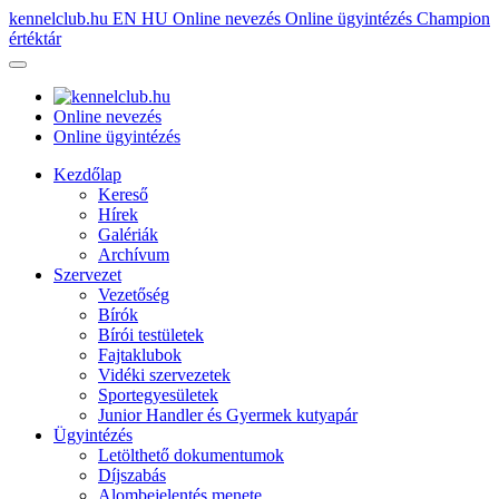
kennelclub.hu
EN
HU
Online nevezés
Online ügyintézés
Champion
értéktár
Online nevezés
Online ügyintézés
Kezdőlap
Kereső
Hírek
Galériák
Archívum
Szervezet
Vezetőség
Bírók
Bírói testületek
Fajtaklubok
Vidéki szervezetek
Sportegyesületek
Junior Handler és Gyermek kutyapár
Ügyintézés
Letölthető dokumentumok
Díjszabás
Alombejelentés menete