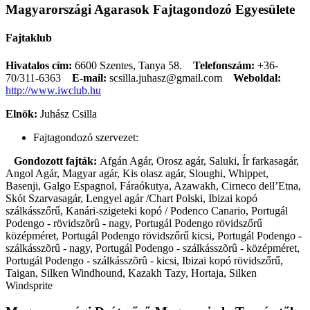
Magyarországi Agarasok Fajtagondozó Egyesülete
Fajtaklub
Hivatalos cím:
6600 Szentes, Tanya 58.
Telefonszám:
+36-
70/311-6363
E-mail:
scsilla.juhasz@gmail.com
Weboldal:
http://www.iwclub.hu
Elnök:
Juhász Csilla
Fajtagondozó szervezet:
Gondozott fajták:
Afgán Agár, Orosz agár, Saluki, Ír farkasagár,
Angol Agár, Magyar agár, Kis olasz agár, Sloughi, Whippet,
Basenji, Galgo Espagnol, Fáraókutya, Azawakh, Cirneco dell’Etna,
Skót Szarvasagár, Lengyel agár /Chart Polski, Ibizai kopó
szálkásszőrű, Kanári-szigeteki kopó / Podenco Canario, Portugál
Podengo - rövidszõrû - nagy, Portugál Podengo rövidszőrű
középméret, Portugál Podengo rövidszőrű kicsi, Portugál Podengo -
szálkásszõrû - nagy, Portugál Podengo - szálkásszõrû - középméret,
Portugál Podengo - szálkásszõrû - kicsi, Ibizai kopó rövidszőrű,
Taigan, Silken Windhound, Kazakh Tazy, Hortaja, Silken
Windsprite