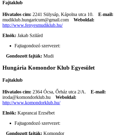
Fajtaklub
Hivatalos cím:
2241 Sülysáp, Kápolna utca 10.
E-mail:
mudiklub.hungaricum@gmail.com
Weboldal:
http://www.fenyesmudiklub.hu/
Elnök:
Jakab Szilárd
Fajtagondozó szervezet:
Gondozott fajták:
Mudi
Hungária Komondor Klub Egyesület
Fajtaklub
Hivatalos cím:
2364 Ócsa, Őrház utca 2/A.
E-mail:
iroda@komondorklub.hu
Weboldal:
http://www.komondorklub.hu/
Elnök:
Kaprancai Erzsébet
Fajtagondozó szervezet:
Gondozott fajták:
Komondor