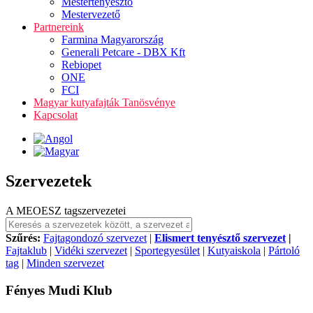
Mestertenyésztő
Mestervezető
Partnereink
Farmina Magyarország
Generali Petcare - DBX Kft
Rebiopet
ONE
FCI
Magyar kutyafajták Tanösvénye
Kapcsolat
Szervezetek
A MEOESZ tagszervezetei
Szűrés:
Fajtagondozó szervezet
|
Elismert tenyésztő szervezet
|
Fajtaklub
|
Vidéki szervezet
|
Sportegyesület
|
Kutyaiskola
|
Pártoló
tag
|
Minden szervezet
Fényes Mudi Klub