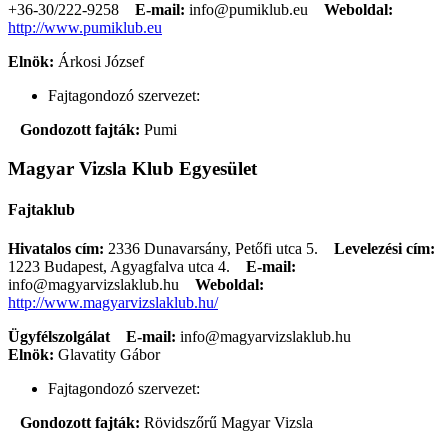
+36-30/222-9258
E-mail:
info@pumiklub.eu
Weboldal:
http://www.pumiklub.eu
Elnök:
Árkosi József
Fajtagondozó szervezet:
Gondozott fajták:
Pumi
Magyar Vizsla Klub Egyesület
Fajtaklub
Hivatalos cím:
2336 Dunavarsány, Petőfi utca 5.
Levelezési cím:
1223 Budapest, Agyagfalva utca 4.
E-mail:
info@magyarvizslaklub.hu
Weboldal:
http://www.magyarvizslaklub.hu/
Ügyfélszolgálat
E-mail:
info@magyarvizslaklub.hu
Elnök:
Glavatity Gábor
Fajtagondozó szervezet:
Gondozott fajták:
Rövidszőrű Magyar Vizsla