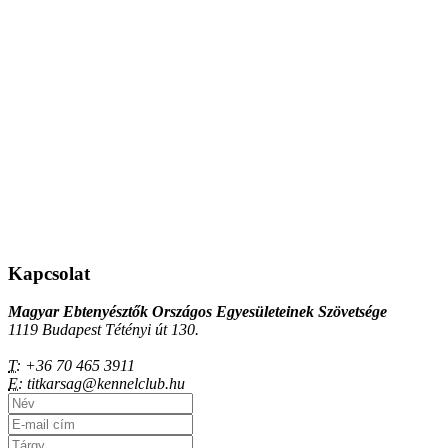
Kapcsolat
Magyar Ebtenyésztők Országos Egyesületeinek Szövetsége
1119 Budapest Tétényi út 130.
T:
+36 70 465 3911
E:
titkarsag@kennelclub.hu