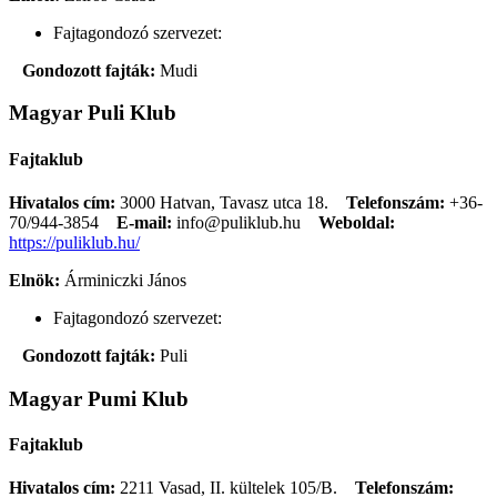
Fajtagondozó szervezet:
Gondozott fajták:
Mudi
Magyar Puli Klub
Fajtaklub
Hivatalos cím:
3000 Hatvan, Tavasz utca 18.
Telefonszám:
+36-
70/944-3854
E-mail:
info@puliklub.hu
Weboldal:
https://puliklub.hu/
Elnök:
Árminiczki János
Fajtagondozó szervezet:
Gondozott fajták:
Puli
Magyar Pumi Klub
Fajtaklub
Hivatalos cím:
2211 Vasad, II. kültelek 105/B.
Telefonszám: