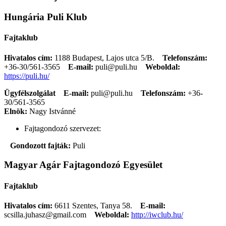
Hungária Puli Klub
Fajtaklub
Hivatalos cím:
1188 Budapest, Lajos utca 5/B.
Telefonszám:
+36-30/561-3565
E-mail:
puli@puli.hu
Weboldal:
https://puli.hu/
Ügyfélszolgálat
E-mail:
puli@puli.hu
Telefonszám:
+36-
30/561-3565
Elnök:
Nagy Istvánné
Fajtagondozó szervezet:
Gondozott fajták:
Puli
Magyar Agár Fajtagondozó Egyesület
Fajtaklub
Hivatalos cím:
6611 Szentes, Tanya 58.
E-mail:
scsilla.juhasz@gmail.com
Weboldal:
http://iwclub.hu/