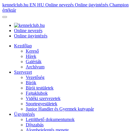
kennelclub.hu
EN
HU
Online nevezés
Online ügyintézés
Champion
értéktár
Online nevezés
Online ügyintézés
Kezdőlap
Kereső
Hírek
Galériák
Archívum
Szervezet
Vezetőség
Bírók
Bírói testületek
Fajtaklubok
Vidéki szervezetek
Sportegyesületek
Junior Handler és Gyermek kutyapár
Ügyintézés
Letölthető dokumentumok
Díjszabás
Alombejelentés menete