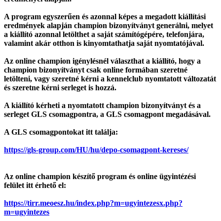
A program egyszerűen és azonnal képes a megadott kiállítási
eredmények alapján champion bizonyítványt generálni, melyet
a kiállító azonnal letölthet a saját számítógépére, telefonjára,
valamint akár otthon is kinyomtathatja saját nyomtatójával.
Az online champion igénylésnél választhat a kiállító, hogy a
champion bizonyítványt csak online formában szeretné
letölteni, vagy szeretné kérni a kennelclub nyomtatott változatát
és szeretne kérni serleget is hozzá.
A kiállító kérheti a nyomtatott champion bizonyítványt és a
serleget GLS csomagpontra, a GLS csomagpont megadásával.
A GLS csomagpontokat itt találja:
https://gls-group.com/HU/hu/depo-csomagpont-kereses/
Az online champion készítő program és online ügyintézési
felület itt érhető el:
https://tirr.meoesz.hu/index.php?m=ugyintezes
x.php?
m=ugyintezes