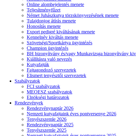
Online alombejelentés menete
Teljesítményfűzet
Német Juhászkutya törzskönyvezésének menete
Tulajdonjog átírás menete
Honosítás menete
Export pedigré kiváltásának menete
Kennelnév kiváltás menete
Szövetségi/Sportkártya ügyintézés
Champion ügyintézés
BH bizonyítvány és/vagy Munkavizsga bizonyítvány kiv
Kiállításra való nevezés
Kutyafajták
Fajtagondozó szervezetek
Elismert tenyésztői szervezetek
Szabályzatok
FCI szabályzatok
MEOESZ szabályzatok
Elnökségi határozatok
Rendezvények
Rendezvénynaptár 2026
Nemzeti kutyafajtaink éves pontversenye 2026
Tenyészszemle 2026
Rendezvénynaptár 2025
Tenyészszemle 2025
Nemzeti kutyafajtaink éves pontversenye 2025