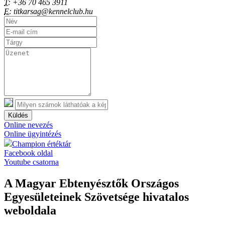
T:
+36 70 465 3911
E:
titkarsag@kennelclub.hu
Küldés
Online nevezés
Online ügyintézés
Champion értéktár
Facebook oldal
Youtube csatorna
A Magyar Ebtenyésztők Országos
Egyesületeinek Szövetsége hivatalos
weboldala