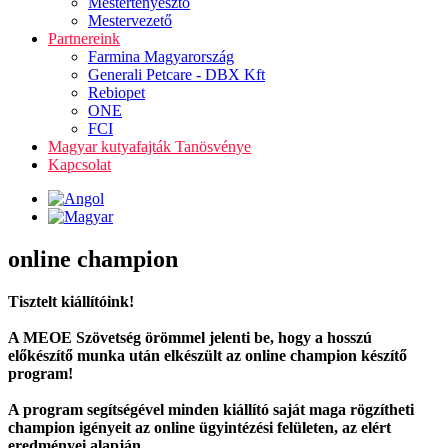
Mestertenyésztő
Mestervezető
Partnereink
Farmina Magyarország
Generali Petcare - DBX Kft
Rebiopet
ONE
FCI
Magyar kutyafajták Tanösvénye
Kapcsolat
online champion
Tisztelt kiállítóink!
A MEOE Szövetség örömmel jelenti be, hogy a hosszú
előkészítő munka után elkészült az online champion készítő
program!
A program segítségével minden kiállító saját maga rögzítheti
champion igényeit az online ügyintézési felületen, az elért
eredményei alapján.