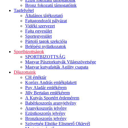
Ezüst fokozatú támogatóink
Bronz fokozatú támogatóink
Tagfelvétel
Általános tájékoztató
Fajtagondozói pályázat
Vidéki szervezet
Fajta egyesület
Sportegyesület
Pártoló tagok szekciója
Belépési nyilatkozatok
Sportbizottságok
SPORTBIZOTTSÁG
Magyar Pásztorkutyák Világszövetsége
Magyar kutyafajták Agility csapata
Díjazottaink
CH értéktár
Korózs András emlékplakett
Puy Aladár emlékérem
Jilly Bertalan emlékérem
A Kutyás Sportért érdemérem
Babérkoszorús aranyjelvény
Aranykoszorús jelvény
Ezüstkoszorús jelvény
Bronzkoszorús jelvény
Szövetség Elnöke Elismerő Oklevél