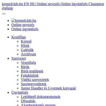
kennelclub.hu
EN
HU
Online nevezés
Online ügyintézés
Champion
értéktár
Online nevezés
Online ügyintézés
Kezdőlap
Kereső
Hírek
Galériák
Archívum
Szervezet
Vezetőség
Bírók
Bírói testületek
Fajtaklubok
Vidéki szervezetek
Sportegyesületek
Junior Handler és Gyermek kutyapár
Ügyintézés
Letölthető dokumentumok
Díjszabás
Alombejelentés menete