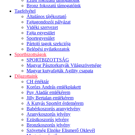
Ezüst fokozatú támogatóink
Bronz fokozatú támogatóink
Tagfelvétel
Általános tájékoztató
Fajtagondozói pályázat
Vidéki szervezet
Fajta egyesület
Sportegyesület
Pártoló tagok szekciója
Belépési nyilatkozatok
Sportbizottságok
SPORTBIZOTTSÁG
Magyar Pásztorkutyák Világszövetsége
Magyar kutyafajták Agility csapata
Díjazottaink
CH értéktár
Korózs András emlékplakett
Puy Aladár emlékérem
Jilly Bertalan emlékérem
A Kutyás Sportért érdemérem
Babérkoszorús aranyjelvény
Aranykoszorús jelvény
Ezüstkoszorús jelvény
Bronzkoszorús jelvény
Szövetség Elnöke Elismerő Oklevél