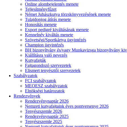
Online alombejelentés menete
Teljesítményfűzet
Német Juhászkutya törzskönyvezésének menete
Tulajdonjog átírás menete
Honosítás menete
Export pedigré kiváltásának menete
Kennelnév kiváltás menete
Szövetségi/Sportkártya ügyintézés
Champion ügyintézés
BH bizonyítvány és/vagy Munkavizsga bizonyítvány kiv
Kiállításra való nevezés
Kutyafajták
Fajtagondozó szervezetek
Elismert tenyésztői szervezetek
Szabályzatok
FCI szabályzatok
MEOESZ szabályzatok
Elnökségi határozatok
Rendezvények
Rendezvénynaptár 2026
Nemzeti kutyafajtaink éves pontversenye 2026
Tenyészszemle 2026
Rendezvénynaptár 2025
Tenyészszemle 2025
Nemzeti kutyafajtaink éves pontversenye 2025