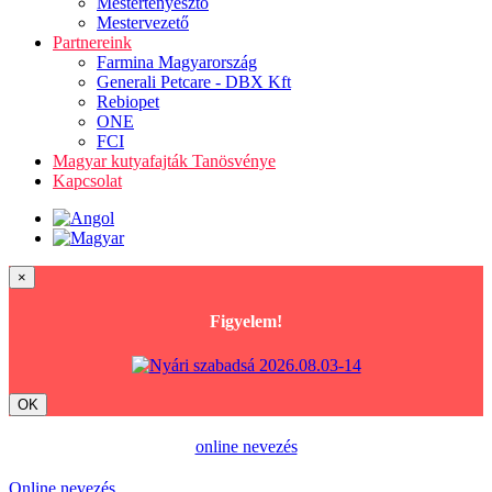
Mestertenyésztő
Mestervezető
Partnereink
Farmina Magyarország
Generali Petcare - DBX Kft
Rebiopet
ONE
FCI
Magyar kutyafajták Tanösvénye
Kapcsolat
×
Figyelem!
OK
online nevezés
Online nevezés