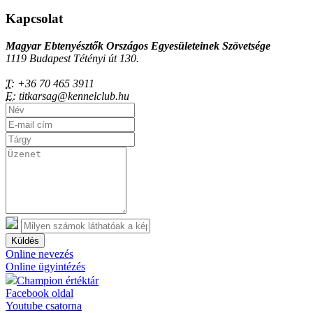
Kapcsolat
Magyar Ebtenyésztők Országos Egyesületeinek Szövetsége
1119 Budapest Tétényi út 130.
T:
+36 70 465 3911
E:
titkarsag@kennelclub.hu
Küldés
Online nevezés
Online ügyintézés
Champion értéktár
Facebook oldal
Youtube csatorna