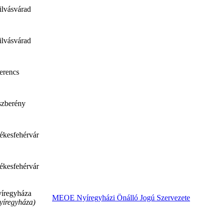
ilvásvárad
ilvásvárad
erencs
szberény
ékesfehérvár
ékesfehérvár
íregyháza
MEOE Nyíregyházi Önálló Jogú Szervezete
yíregyháza)