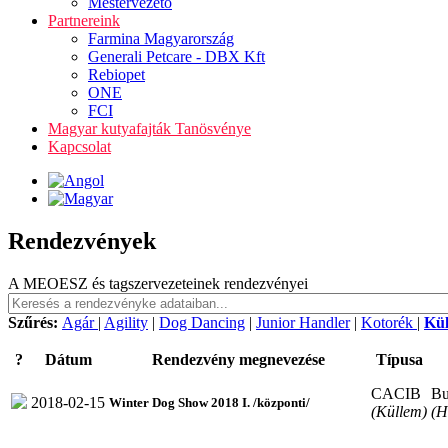
Mestervezető
Partnereink
Farmina Magyarország
Generali Petcare - DBX Kft
Rebiopet
ONE
FCI
Magyar kutyafajták Tanösvénye
Kapcsolat
Rendezvények
A MEOESZ és tagszervezeteinek rendezvényei
Szűrés:
Agár
|
Agility
|
Dog Dancing
|
Junior Handler
|
Kotorék
|
Kü
?
Dátum
Rendezvény megnevezése
Típusa
CACIB
Bu
2018-02-15
Winter Dog Show 2018 I. /központi/
(Küllem)
(H