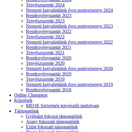
Tenyészszemle 2024
Nemzeti kutyafajtáink éves pontversenye 2024
Rendezvénynaptár 2023
Tenyészszemle 2023
Nemzeti kutyafajtáink éves pontversenye 2023
Rendezvénynaptár 2022
Tenyészszemle 2022
Nemzeti kutyafajtáink éves pontversenye 2022
Rendezvénynaptár 2021
Tenyészszemle 2021
Rendezvénynaptár 2020
Tenyészszemle 2020
Nemzeti kutyafajtáink éves pontversenye 2020
Rendezvénynaptár 2019
Tenyészszemle 2019
Nemzeti kutyafajtáink éves pontversenye 2019
Rendezvénynaptár 2018
Online Champion
Képzések
MEOE Szövetség tenyésztői tanfolyam
Támogatóink
Gyémánt fokozat támogatóink
Arany fokozatú támogatóink
Ezüst fokozatú támogatóink