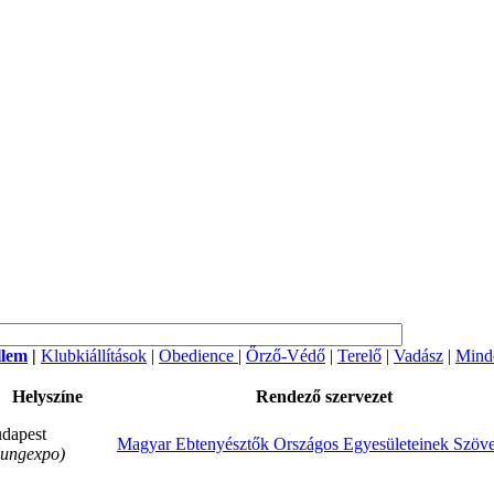
llem
|
Klubkiállítások
|
Obedience
|
Őrző-Védő
|
Terelő
|
Vadász
|
Mind
Helyszíne
Rendező szervezet
dapest
Magyar Ebtenyésztők Országos Egyesületeinek Szöve
ungexpo)