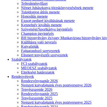
Teljesítményfűzet
Német Juhászkutya törzskönyvezésének menete
Tulajdonjog átírás menete
Honosítás menete
Export pedigré kiváltásának menete
Kennelnév kiváltás menete
Szövetségi/Sportkártya ügyintézés
Champion ügyintézés
BH bizonyítvány és/vagy Munkavizsga bizonyítvány kiv
Kiállításra való nevezés
Kutyafajták
Fajtagondozó szervezetek
Elismert tenyésztői szervezetek
Szabályzatok
FCI szabályzatok
MEOESZ szabályzatok
Elnökségi határozatok
Rendezvények
Rendezvénynaptár 2026
Nemzeti kutyafajtaink éves pontversenye 2026
Tenyészszemle 2026
Rendezvénynaptár 2025
Tenyészszemle 2025
Nemzeti kutyafajtaink éves pontversenye 2025
Rendezvénynaptár 2024