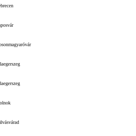
brecen
posvár
sonmagyaróvár
laegerszeg
laegerszeg
olnok
ilvásvárad