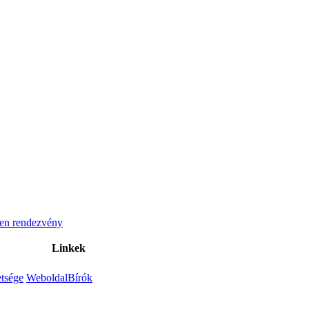
en rendezvény
Linkek
tsége
Weboldal
Bírók