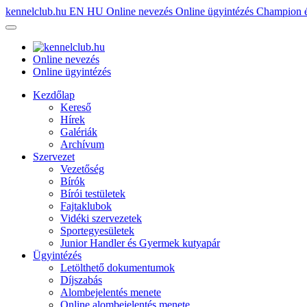
kennelclub.hu
EN
HU
Online nevezés
Online ügyintézés
Champion é
Online nevezés
Online ügyintézés
Kezdőlap
Kereső
Hírek
Galériák
Archívum
Szervezet
Vezetőség
Bírók
Bírói testületek
Fajtaklubok
Vidéki szervezetek
Sportegyesületek
Junior Handler és Gyermek kutyapár
Ügyintézés
Letölthető dokumentumok
Díjszabás
Alombejelentés menete
Online alombejelentés menete