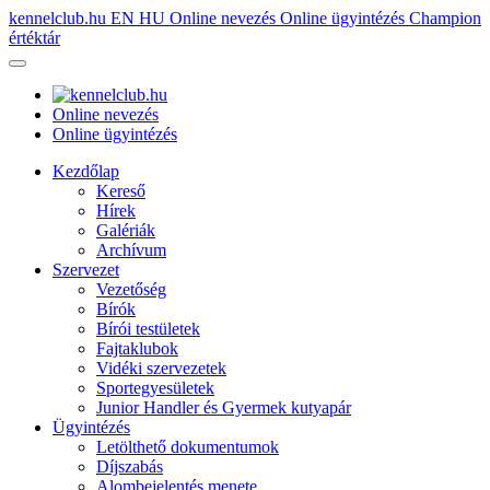
kennelclub.hu
EN
HU
Online nevezés
Online ügyintézés
Champion
értéktár
Online nevezés
Online ügyintézés
Kezdőlap
Kereső
Hírek
Galériák
Archívum
Szervezet
Vezetőség
Bírók
Bírói testületek
Fajtaklubok
Vidéki szervezetek
Sportegyesületek
Junior Handler és Gyermek kutyapár
Ügyintézés
Letölthető dokumentumok
Díjszabás
Alombejelentés menete