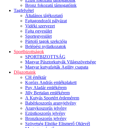
Ezüst fokozatú támogatóink
Bronz fokozatú támogatóink
Tagfelvétel
Általános tájékoztató
Fajtagondozói pályázat
Vidéki szervezet
Fajta egyesület
Sportegyesület
Pártoló tagok szekciója
Belépési nyilatkozatok
Sportbizottságok
SPORTBIZOTTSÁG
Magyar Pásztorkutyák Világszövetsége
Magyar kutyafajták Agility csapata
Díjazottaink
CH értéktár
Korózs András emlékplakett
Puy Aladár emlékérem
Jilly Bertalan emlékérem
A Kutyás Sportért érdemérem
Babérkoszorús aranyjelvény
Aranykoszorús jelvény
Ezüstkoszorús jelvény
Bronzkoszorús jelvény
Szövetség Elnöke Elismerő Oklevél