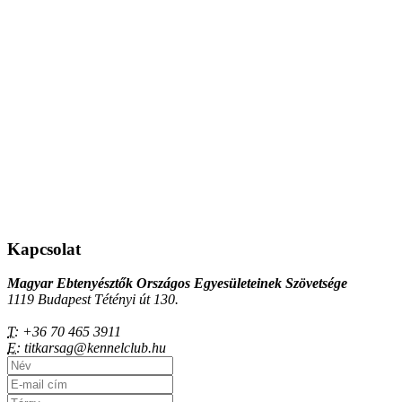
Kapcsolat
Magyar Ebtenyésztők Országos Egyesületeinek Szövetsége
1119 Budapest Tétényi út 130.
T:
+36 70 465 3911
E:
titkarsag@kennelclub.hu