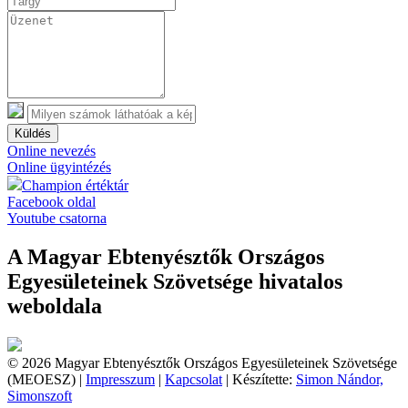
Küldés
Online nevezés
Online ügyintézés
Champion értéktár
Facebook oldal
Youtube csatorna
A Magyar Ebtenyésztők Országos
Egyesületeinek Szövetsége hivatalos
weboldala
© 2026 Magyar Ebtenyésztők Országos Egyesületeinek Szövetsége
(MEOESZ) |
Impresszum
|
Kapcsolat
| Készítette:
Simon Nándor,
Simonszoft