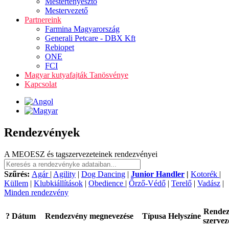
Mestertenyésztő
Mestervezető
Partnereink
Farmina Magyarország
Generali Petcare - DBX Kft
Rebiopet
ONE
FCI
Magyar kutyafajták Tanösvénye
Kapcsolat
Rendezvények
A MEOESZ és tagszervezeteinek rendezvényei
Szűrés:
Agár
|
Agility
|
Dog Dancing
|
Junior Handler
|
Kotorék
|
Küllem
|
Klubkiállítások
|
Obedience
|
Őrző-Védő
|
Terelő
|
Vadász
|
Minden rendezvény
Rende
?
Dátum
Rendezvény megnevezése
Típusa
Helyszíne
szervez