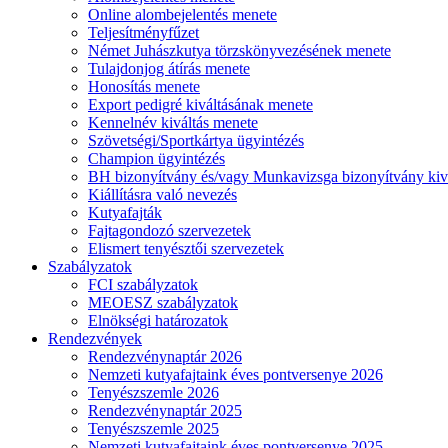
Online alombejelentés menete
Teljesítményfűzet
Német Juhászkutya törzskönyvezésének menete
Tulajdonjog átírás menete
Honosítás menete
Export pedigré kiváltásának menete
Kennelnév kiváltás menete
Szövetségi/Sportkártya ügyintézés
Champion ügyintézés
BH bizonyítvány és/vagy Munkavizsga bizonyítvány kiv
Kiállításra való nevezés
Kutyafajták
Fajtagondozó szervezetek
Elismert tenyésztői szervezetek
Szabályzatok
FCI szabályzatok
MEOESZ szabályzatok
Elnökségi határozatok
Rendezvények
Rendezvénynaptár 2026
Nemzeti kutyafajtaink éves pontversenye 2026
Tenyészszemle 2026
Rendezvénynaptár 2025
Tenyészszemle 2025
Nemzeti kutyafajtaink éves pontversenye 2025