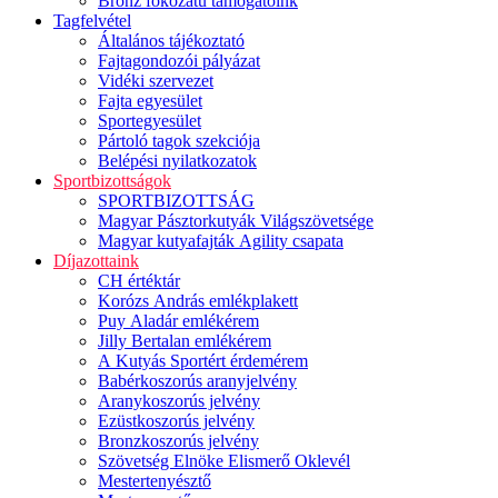
Bronz fokozatú támogatóink
Tagfelvétel
Általános tájékoztató
Fajtagondozói pályázat
Vidéki szervezet
Fajta egyesület
Sportegyesület
Pártoló tagok szekciója
Belépési nyilatkozatok
Sportbizottságok
SPORTBIZOTTSÁG
Magyar Pásztorkutyák Világszövetsége
Magyar kutyafajták Agility csapata
Díjazottaink
CH értéktár
Korózs András emlékplakett
Puy Aladár emlékérem
Jilly Bertalan emlékérem
A Kutyás Sportért érdemérem
Babérkoszorús aranyjelvény
Aranykoszorús jelvény
Ezüstkoszorús jelvény
Bronzkoszorús jelvény
Szövetség Elnöke Elismerő Oklevél
Mestertenyésztő