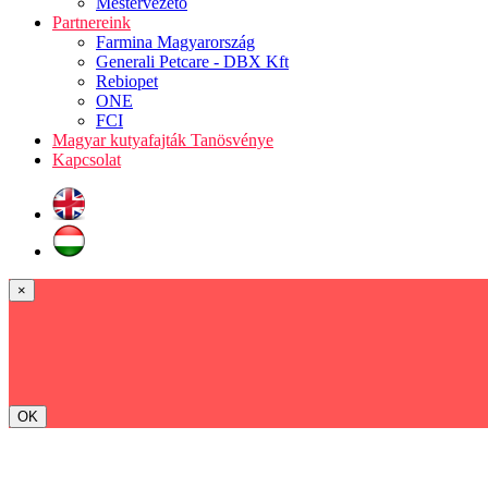
Mestervezető
Partnereink
Farmina Magyarország
Generali Petcare - DBX Kft
Rebiopet
ONE
FCI
Magyar kutyafajták Tanösvénye
Kapcsolat
×
OK