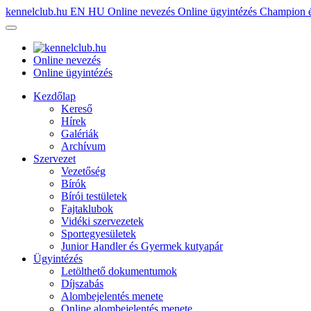
kennelclub.hu
EN
HU
Online nevezés
Online ügyintézés
Champion é
Online nevezés
Online ügyintézés
Kezdőlap
Kereső
Hírek
Galériák
Archívum
Szervezet
Vezetőség
Bírók
Bírói testületek
Fajtaklubok
Vidéki szervezetek
Sportegyesületek
Junior Handler és Gyermek kutyapár
Ügyintézés
Letölthető dokumentumok
Díjszabás
Alombejelentés menete
Online alombejelentés menete