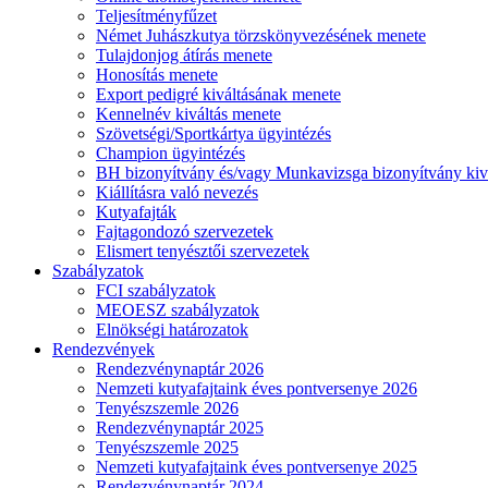
Teljesítményfűzet
Német Juhászkutya törzskönyvezésének menete
Tulajdonjog átírás menete
Honosítás menete
Export pedigré kiváltásának menete
Kennelnév kiváltás menete
Szövetségi/Sportkártya ügyintézés
Champion ügyintézés
BH bizonyítvány és/vagy Munkavizsga bizonyítvány kiv
Kiállításra való nevezés
Kutyafajták
Fajtagondozó szervezetek
Elismert tenyésztői szervezetek
Szabályzatok
FCI szabályzatok
MEOESZ szabályzatok
Elnökségi határozatok
Rendezvények
Rendezvénynaptár 2026
Nemzeti kutyafajtaink éves pontversenye 2026
Tenyészszemle 2026
Rendezvénynaptár 2025
Tenyészszemle 2025
Nemzeti kutyafajtaink éves pontversenye 2025
Rendezvénynaptár 2024