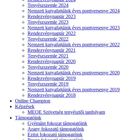
Tenyészszemle 2024
Nemzeti kutyafajtáink éves pontversenye 2024
Rendezvénynaptár 2023
Tenyészszemle 2023
Nemzeti kutyafajtáink éves pontversenye 2023
Rendezvénynaptár 2022
Tenyészszemle 2022
Nemzeti kutyafajtáink éves pontversenye 2022
Rendezvénynaptár 2021
Tenyészszemle 2021
Rendezvénynaptár 2020
Tenyészszemle 2020
Nemzeti kutyafajtáink éves pontversenye 2020
Rendezvénynaptár 2019
Tenyészszemle 2019
Nemzeti kutyafajtáink éves pontversenye 2019
Rendezvénynaptár 2018
Online Champion
Képzések
MEOE Szövetség tenyésztői tanfolyam
Támogatóink
Gyémánt fokozat támogatóink
Arany fokozatú támogatóink
Ezüst fokozatú támogatóink