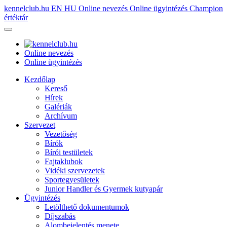
kennelclub.hu
EN
HU
Online nevezés
Online ügyintézés
Champion
értéktár
Online nevezés
Online ügyintézés
Kezdőlap
Kereső
Hírek
Galériák
Archívum
Szervezet
Vezetőség
Bírók
Bírói testületek
Fajtaklubok
Vidéki szervezetek
Sportegyesületek
Junior Handler és Gyermek kutyapár
Ügyintézés
Letölthető dokumentumok
Díjszabás
Alombejelentés menete