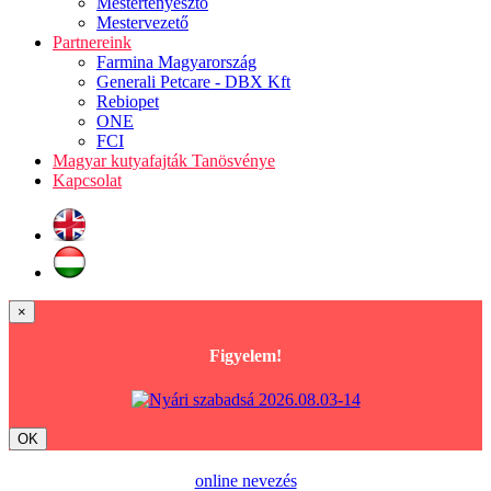
Mestertenyésztő
Mestervezető
Partnereink
Farmina Magyarország
Generali Petcare - DBX Kft
Rebiopet
ONE
FCI
Magyar kutyafajták Tanösvénye
Kapcsolat
×
Figyelem!
OK
online nevezés