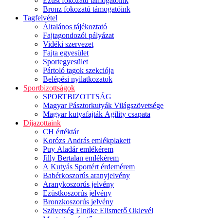
Ezüst fokozatú támogatóink
Bronz fokozatú támogatóink
Tagfelvétel
Általános tájékoztató
Fajtagondozói pályázat
Vidéki szervezet
Fajta egyesület
Sportegyesület
Pártoló tagok szekciója
Belépési nyilatkozatok
Sportbizottságok
SPORTBIZOTTSÁG
Magyar Pásztorkutyák Világszövetsége
Magyar kutyafajták Agility csapata
Díjazottaink
CH értéktár
Korózs András emlékplakett
Puy Aladár emlékérem
Jilly Bertalan emlékérem
A Kutyás Sportért érdemérem
Babérkoszorús aranyjelvény
Aranykoszorús jelvény
Ezüstkoszorús jelvény
Bronzkoszorús jelvény
Szövetség Elnöke Elismerő Oklevél