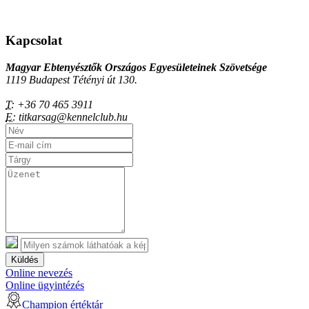
Kapcsolat
Magyar Ebtenyésztők Országos Egyesületeinek Szövetsége
1119 Budapest Tétényi út 130.
T:
+36 70 465 3911
E:
titkarsag@kennelclub.hu
Küldés
Online nevezés
Online ügyintézés
Champion értéktár