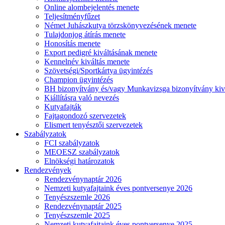
Online alombejelentés menete
Teljesítményfűzet
Német Juhászkutya törzskönyvezésének menete
Tulajdonjog átírás menete
Honosítás menete
Export pedigré kiváltásának menete
Kennelnév kiváltás menete
Szövetségi/Sportkártya ügyintézés
Champion ügyintézés
BH bizonyítvány és/vagy Munkavizsga bizonyítvány kiv
Kiállításra való nevezés
Kutyafajták
Fajtagondozó szervezetek
Elismert tenyésztői szervezetek
Szabályzatok
FCI szabályzatok
MEOESZ szabályzatok
Elnökségi határozatok
Rendezvények
Rendezvénynaptár 2026
Nemzeti kutyafajtaink éves pontversenye 2026
Tenyészszemle 2026
Rendezvénynaptár 2025
Tenyészszemle 2025
Nemzeti kutyafajtaink éves pontversenye 2025