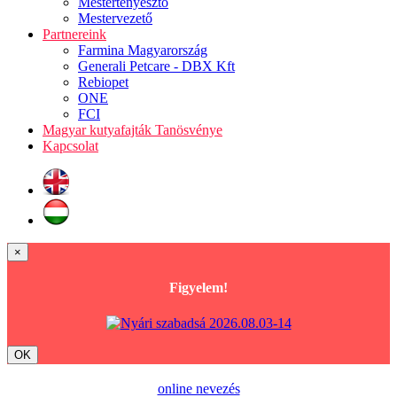
Mestertenyésztő
Mestervezető
Partnereink
Farmina Magyarország
Generali Petcare - DBX Kft
Rebiopet
ONE
FCI
Magyar kutyafajták Tanösvénye
Kapcsolat
×
Figyelem!
OK
online nevezés