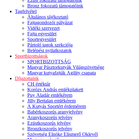
Ezüst fokozatú támogatóink
Bronz fokozatú támogatóink
Tagfelvétel
Általános tájékoztató
Fajtagondozói pályázat
Vidéki szervezet
Fajta egyesület
Sportegyesület
Pártoló tagok szekciója
Belépési nyilatkozatok
Sportbizottságok
SPORTBIZOTTSÁG
Magyar Pásztorkutyák Világszövetsége
Magyar kutyafajták Agility csapata
Díjazottaink
CH értéktár
Korózs András emlékplakett
Puy Aladár emlékérem
Jilly Bertalan emlékérem
A Kutyás Sportért érdemérem
Babérkoszorús aranyjelvény
Aranykoszorús jelvény
Ezüstkoszorús jelvény
Bronzkoszorús jelvény
Szövetség Elnöke Elismerő Oklevél