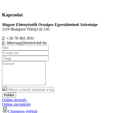
Kapcsolat
Magyar Ebtenyésztők Országos Egyesületeinek Szövetsége
1119 Budapest Tétényi út 130.
T:
+36 70 465 3911
E:
titkarsag@kennelclub.hu
Küldés
Online nevezés
Online ügyintézés
Champion értéktár