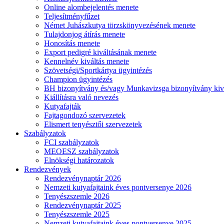
Online alombejelentés menete
Teljesítményfűzet
Német Juhászkutya törzskönyvezésének menete
Tulajdonjog átírás menete
Honosítás menete
Export pedigré kiváltásának menete
Kennelnév kiváltás menete
Szövetségi/Sportkártya ügyintézés
Champion ügyintézés
BH bizonyítvány és/vagy Munkavizsga bizonyítvány kiv
Kiállításra való nevezés
Kutyafajták
Fajtagondozó szervezetek
Elismert tenyésztői szervezetek
Szabályzatok
FCI szabályzatok
MEOESZ szabályzatok
Elnökségi határozatok
Rendezvények
Rendezvénynaptár 2026
Nemzeti kutyafajtaink éves pontversenye 2026
Tenyészszemle 2026
Rendezvénynaptár 2025
Tenyészszemle 2025
Nemzeti kutyafajtaink éves pontversenye 2025