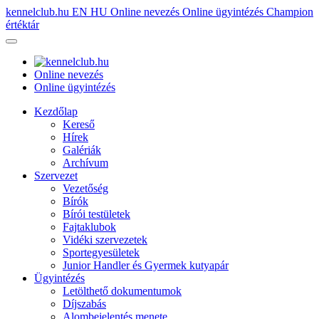
kennelclub.hu
EN
HU
Online nevezés
Online ügyintézés
Champion
értéktár
Online nevezés
Online ügyintézés
Kezdőlap
Kereső
Hírek
Galériák
Archívum
Szervezet
Vezetőség
Bírók
Bírói testületek
Fajtaklubok
Vidéki szervezetek
Sportegyesületek
Junior Handler és Gyermek kutyapár
Ügyintézés
Letölthető dokumentumok
Díjszabás
Alombejelentés menete