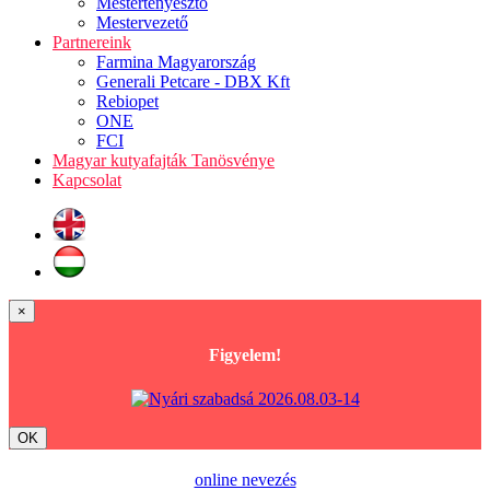
Mestertenyésztő
Mestervezető
Partnereink
Farmina Magyarország
Generali Petcare - DBX Kft
Rebiopet
ONE
FCI
Magyar kutyafajták Tanösvénye
Kapcsolat
×
Figyelem!
OK
online nevezés