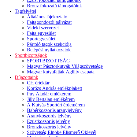
Ezüst fokozatú támogatóink
Bronz fokozatú támogatóink
Tagfelvétel
Általános tájékoztató
Fajtagondozói pályázat
Vidéki szervezet
Fajta egyesület
Sportegyesület
Pártoló tagok szekciója
Belépési nyilatkozatok
Sportbizottságok
SPORTBIZOTTSÁG
Magyar Pásztorkutyák Világszövetsége
Magyar kutyafajták Agility csapata
Díjazottaink
CH értéktár
Korózs András emlékplakett
Puy Aladár emlékérem
Jilly Bertalan emlékérem
A Kutyás Sportért érdemérem
Babérkoszorús aranyjelvény
Aranykoszorús jelvény
Ezüstkoszorús jelvény
Bronzkoszorús jelvény
Szövetség Elnöke Elismerő Oklevél