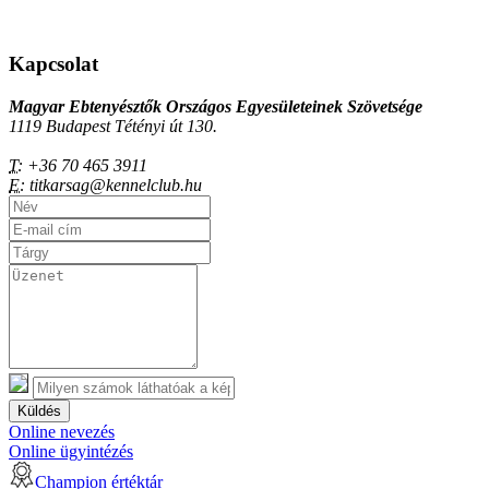
Kapcsolat
Magyar Ebtenyésztők Országos Egyesületeinek Szövetsége
1119 Budapest Tétényi út 130.
T:
+36 70 465 3911
E:
titkarsag@kennelclub.hu
Küldés
Online nevezés
Online ügyintézés
Champion értéktár