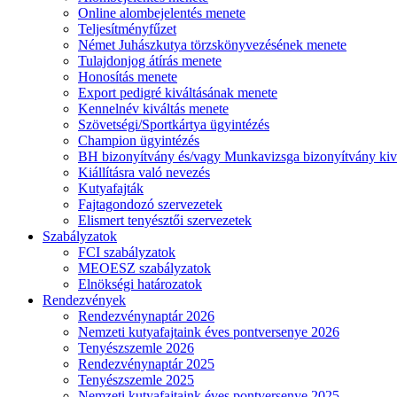
Online alombejelentés menete
Teljesítményfűzet
Német Juhászkutya törzskönyvezésének menete
Tulajdonjog átírás menete
Honosítás menete
Export pedigré kiváltásának menete
Kennelnév kiváltás menete
Szövetségi/Sportkártya ügyintézés
Champion ügyintézés
BH bizonyítvány és/vagy Munkavizsga bizonyítvány kiv
Kiállításra való nevezés
Kutyafajták
Fajtagondozó szervezetek
Elismert tenyésztői szervezetek
Szabályzatok
FCI szabályzatok
MEOESZ szabályzatok
Elnökségi határozatok
Rendezvények
Rendezvénynaptár 2026
Nemzeti kutyafajtaink éves pontversenye 2026
Tenyészszemle 2026
Rendezvénynaptár 2025
Tenyészszemle 2025
Nemzeti kutyafajtaink éves pontversenye 2025