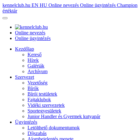
kennelclub.hu
EN
HU
Online nevezés
Online ügyintézés
Champion
értéktár
Online nevezés
Online ügyintézés
Kezdőlap
Kereső
Hírek
Galériák
Archívum
Szervezet
Vezetőség
Bírók
Bírói testületek
Fajtaklubok
Vidéki szervezetek
Sportegyesületek
Junior Handler és Gyermek kutyapár
Ügyintézés
Letölthető dokumentumok
Díjszabás
Alombejelentés menete