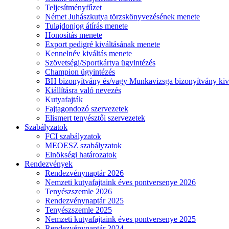
Teljesítményfűzet
Német Juhászkutya törzskönyvezésének menete
Tulajdonjog átírás menete
Honosítás menete
Export pedigré kiváltásának menete
Kennelnév kiváltás menete
Szövetségi/Sportkártya ügyintézés
Champion ügyintézés
BH bizonyítvány és/vagy Munkavizsga bizonyítvány kiv
Kiállításra való nevezés
Kutyafajták
Fajtagondozó szervezetek
Elismert tenyésztői szervezetek
Szabályzatok
FCI szabályzatok
MEOESZ szabályzatok
Elnökségi határozatok
Rendezvények
Rendezvénynaptár 2026
Nemzeti kutyafajtaink éves pontversenye 2026
Tenyészszemle 2026
Rendezvénynaptár 2025
Tenyészszemle 2025
Nemzeti kutyafajtaink éves pontversenye 2025
Rendezvénynaptár 2024