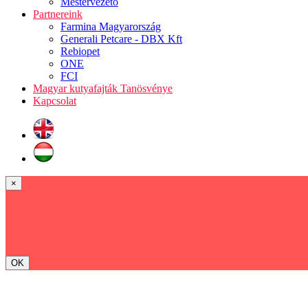
Mestervezető
Partnereink
Farmina Magyarország
Generali Petcare - DBX Kft
Rebiopet
ONE
FCI
Magyar kutyafajták Tanösvénye
Kapcsolat
×
OK