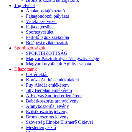
Bronz fokozatú támogatóink
Tagfelvétel
Általános tájékoztató
Fajtagondozói pályázat
Vidéki szervezet
Fajta egyesület
Sportegyesület
Pártoló tagok szekciója
Belépési nyilatkozatok
Sportbizottságok
SPORTBIZOTTSÁG
Magyar Pásztorkutyák Világszövetsége
Magyar kutyafajták Agility csapata
Díjazottaink
CH értéktár
Korózs András emlékplakett
Puy Aladár emlékérem
Jilly Bertalan emlékérem
A Kutyás Sportért érdemérem
Babérkoszorús aranyjelvény
Aranykoszorús jelvény
Ezüstkoszorús jelvény
Bronzkoszorús jelvény
Szövetség Elnöke Elismerő Oklevél
Mestertenyésztő