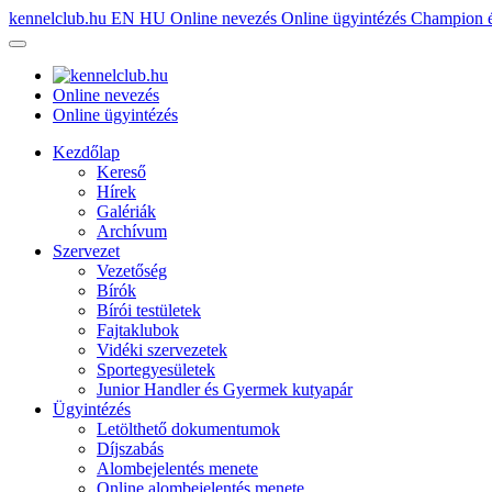
kennelclub.hu
EN
HU
Online nevezés
Online ügyintézés
Champion é
Online nevezés
Online ügyintézés
Kezdőlap
Kereső
Hírek
Galériák
Archívum
Szervezet
Vezetőség
Bírók
Bírói testületek
Fajtaklubok
Vidéki szervezetek
Sportegyesületek
Junior Handler és Gyermek kutyapár
Ügyintézés
Letölthető dokumentumok
Díjszabás
Alombejelentés menete
Online alombejelentés menete