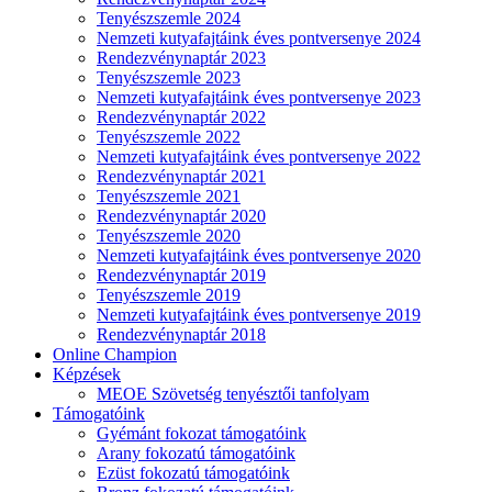
Tenyészszemle 2024
Nemzeti kutyafajtáink éves pontversenye 2024
Rendezvénynaptár 2023
Tenyészszemle 2023
Nemzeti kutyafajtáink éves pontversenye 2023
Rendezvénynaptár 2022
Tenyészszemle 2022
Nemzeti kutyafajtáink éves pontversenye 2022
Rendezvénynaptár 2021
Tenyészszemle 2021
Rendezvénynaptár 2020
Tenyészszemle 2020
Nemzeti kutyafajtáink éves pontversenye 2020
Rendezvénynaptár 2019
Tenyészszemle 2019
Nemzeti kutyafajtáink éves pontversenye 2019
Rendezvénynaptár 2018
Online Champion
Képzések
MEOE Szövetség tenyésztői tanfolyam
Támogatóink
Gyémánt fokozat támogatóink
Arany fokozatú támogatóink
Ezüst fokozatú támogatóink