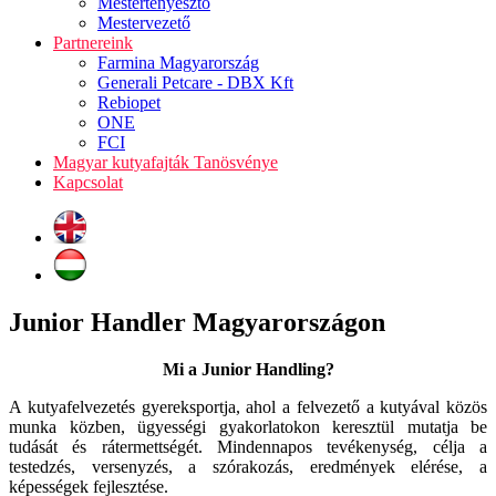
Mestertenyésztő
Mestervezető
Partnereink
Farmina Magyarország
Generali Petcare - DBX Kft
Rebiopet
ONE
FCI
Magyar kutyafajták Tanösvénye
Kapcsolat
Junior Handler Magyarországon
Mi a Junior Handling?
A kutyafelvezetés gyereksportja, ahol a felvezető a kutyával közös
munka közben, ügyességi gyakorlatokon keresztül mutatja be
tudását és rátermettségét. Mindennapos tevékenység, célja a
testedzés, versenyzés, a szórakozás, eredmények elérése, a
képességek fejlesztése.