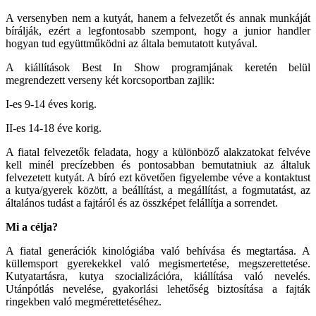
A versenyben nem a kutyát, hanem a felvezetőt és annak munkáját
bírálják, ezért a legfontosabb szempont, hogy a junior handler
hogyan tud együttműködni az általa bemutatott kutyával.
A kiállítások Best In Show programjának keretén belül
megrendezett verseny két korcsoportban zajlik:
I-es 9-14 éves korig.
II-es 14-18 éve korig.
A fiatal felvezetők feladata, hogy a különböző alakzatokat felvéve
kell minél precízebben és pontosabban bemutatniuk az általuk
felvezetett kutyát. A bíró ezt követően figyelembe véve a kontaktust
a kutya/gyerek között, a beállítást, a megállítást, a fogmutatást, az
általános tudást a fajtáról és az összképet felállítja a sorrendet.
Mi a célja?
A fiatal generációk kinológiába való behívása és megtartása. A
küllemsport gyerekekkel való megismertetése, megszerettetése.
Kutyatartásra, kutya szocializációra, kiállítása való nevelés.
Utánpótlás nevelése, gyakorlási lehetőség biztosítása a fajták
ringekben való megmérettetéséhez.