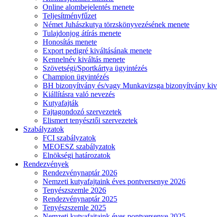
Online alombejelentés menete
Teljesítményfűzet
Német Juhászkutya törzskönyvezésének menete
Tulajdonjog átírás menete
Honosítás menete
Export pedigré kiváltásának menete
Kennelnév kiváltás menete
Szövetségi/Sportkártya ügyintézés
Champion ügyintézés
BH bizonyítvány és/vagy Munkavizsga bizonyítvány kiv
Kiállításra való nevezés
Kutyafajták
Fajtagondozó szervezetek
Elismert tenyésztői szervezetek
Szabályzatok
FCI szabályzatok
MEOESZ szabályzatok
Elnökségi határozatok
Rendezvények
Rendezvénynaptár 2026
Nemzeti kutyafajtaink éves pontversenye 2026
Tenyészszemle 2026
Rendezvénynaptár 2025
Tenyészszemle 2025
Nemzeti kutyafajtaink éves pontversenye 2025