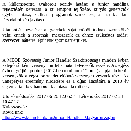
A küllemsportra gyakorolt pozitív hatása: a junior handling
fejlesztésén keresztül a küllemsport fejlődése, kutyás generációk
egyben tartása, kiállítási programok színesítése, a már kialakult
társadalmi kép javítása.
Utánpótlás nevelése: a gyerekek saját erőből tudnak szereplőivé
válni ennek a sportnak, megszerzik az ehhez szükséges tudást,
szervezeti háttérrel építhetik sport karrierjüket.
A MEOE Szövetség Junior Handler Szakbizottsága minden évben
kategóriánként versenyt hirdet a fiatal felvezetők részére. Az egész
évben gyűjtött pontok (2017-ben minimum 15 pont) alapján bekerült
versenyzők a végső sorrendet eldöntő versenyen vesznek részt. Az
ünnepélyes eredmény hirdetésre és a díjak átadására a 2018 év
elején tartandó Champion kiállításon került sor.
Utolsó módosítás: 2017-06-26 12:05:54 | Létrehozás: 2017-02-23
16:47:17
Kulcsszavak:
Rövid link:
https://www.kennelclub.hu/Junior_Handler_Magyarorszagon