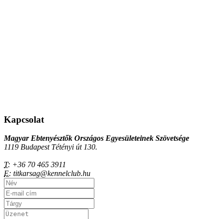
Kapcsolat
Magyar Ebtenyésztők Országos Egyesületeinek Szövetsége
1119 Budapest Tétényi út 130.
T:
+36 70 465 3911
E:
titkarsag@kennelclub.hu