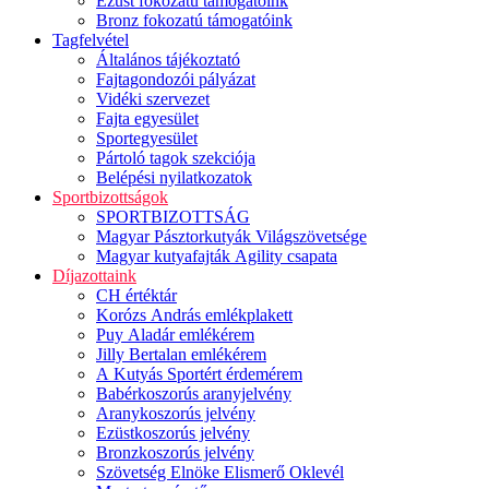
Ezüst fokozatú támogatóink
Bronz fokozatú támogatóink
Tagfelvétel
Általános tájékoztató
Fajtagondozói pályázat
Vidéki szervezet
Fajta egyesület
Sportegyesület
Pártoló tagok szekciója
Belépési nyilatkozatok
Sportbizottságok
SPORTBIZOTTSÁG
Magyar Pásztorkutyák Világszövetsége
Magyar kutyafajták Agility csapata
Díjazottaink
CH értéktár
Korózs András emlékplakett
Puy Aladár emlékérem
Jilly Bertalan emlékérem
A Kutyás Sportért érdemérem
Babérkoszorús aranyjelvény
Aranykoszorús jelvény
Ezüstkoszorús jelvény
Bronzkoszorús jelvény
Szövetség Elnöke Elismerő Oklevél