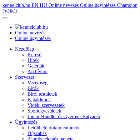
kennelclub.hu
EN
HU
Online nevezés
Online ügyintézés
Champion
értéktár
Online nevezés
Online ügyintézés
Kezdőlap
Kereső
Hírek
Galériák
Archívum
Szervezet
Vezetőség
Bírók
Bírói testületek
Fajtaklubok
Vidéki szervezetek
Sportegyesületek
Junior Handler és Gyermek kutyapár
Ügyintézés
Letölthető dokumentumok
Díjszabás
Alombejelentés menete