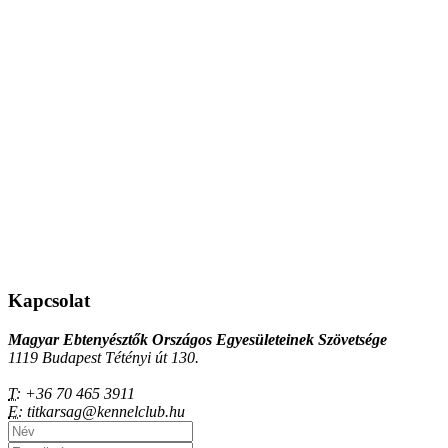
Kapcsolat
Magyar Ebtenyésztők Országos Egyesületeinek Szövetsége
1119 Budapest Tétényi út 130.
T:
+36 70 465 3911
E:
titkarsag@kennelclub.hu