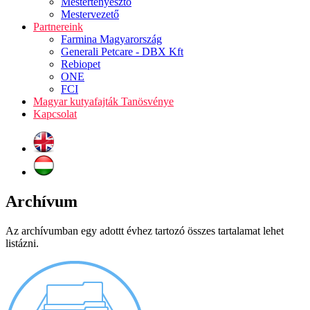
Mestertenyésztő
Mestervezető
Partnereink
Farmina Magyarország
Generali Petcare - DBX Kft
Rebiopet
ONE
FCI
Magyar kutyafajták Tanösvénye
Kapcsolat
Archívum
Az archívumban egy adottt évhez tartozó összes tartalamat lehet
listázni.