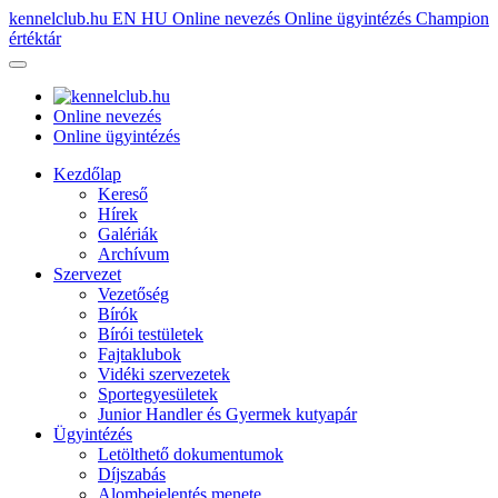
kennelclub.hu
EN
HU
Online nevezés
Online ügyintézés
Champion
értéktár
Online nevezés
Online ügyintézés
Kezdőlap
Kereső
Hírek
Galériák
Archívum
Szervezet
Vezetőség
Bírók
Bírói testületek
Fajtaklubok
Vidéki szervezetek
Sportegyesületek
Junior Handler és Gyermek kutyapár
Ügyintézés
Letölthető dokumentumok
Díjszabás
Alombejelentés menete