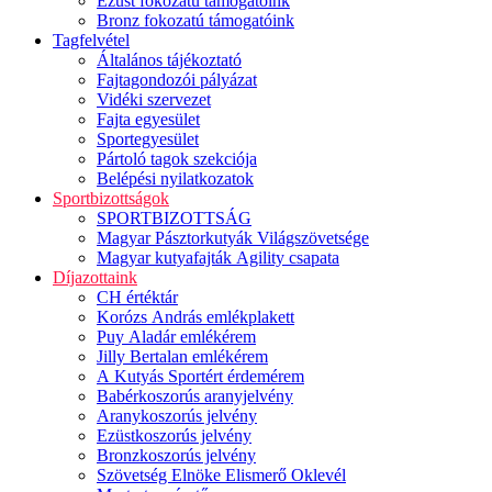
Ezüst fokozatú támogatóink
Bronz fokozatú támogatóink
Tagfelvétel
Általános tájékoztató
Fajtagondozói pályázat
Vidéki szervezet
Fajta egyesület
Sportegyesület
Pártoló tagok szekciója
Belépési nyilatkozatok
Sportbizottságok
SPORTBIZOTTSÁG
Magyar Pásztorkutyák Világszövetsége
Magyar kutyafajták Agility csapata
Díjazottaink
CH értéktár
Korózs András emlékplakett
Puy Aladár emlékérem
Jilly Bertalan emlékérem
A Kutyás Sportért érdemérem
Babérkoszorús aranyjelvény
Aranykoszorús jelvény
Ezüstkoszorús jelvény
Bronzkoszorús jelvény
Szövetség Elnöke Elismerő Oklevél