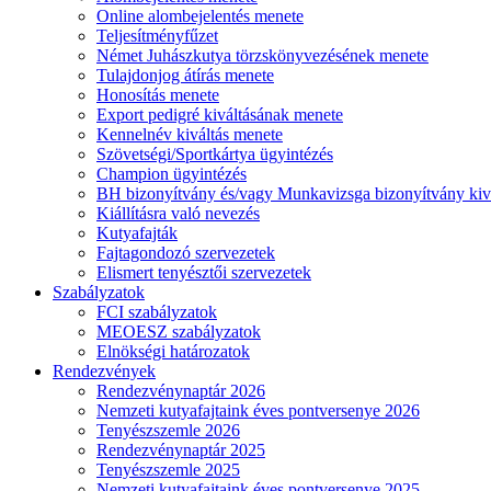
Online alombejelentés menete
Teljesítményfűzet
Német Juhászkutya törzskönyvezésének menete
Tulajdonjog átírás menete
Honosítás menete
Export pedigré kiváltásának menete
Kennelnév kiváltás menete
Szövetségi/Sportkártya ügyintézés
Champion ügyintézés
BH bizonyítvány és/vagy Munkavizsga bizonyítvány kiv
Kiállításra való nevezés
Kutyafajták
Fajtagondozó szervezetek
Elismert tenyésztői szervezetek
Szabályzatok
FCI szabályzatok
MEOESZ szabályzatok
Elnökségi határozatok
Rendezvények
Rendezvénynaptár 2026
Nemzeti kutyafajtaink éves pontversenye 2026
Tenyészszemle 2026
Rendezvénynaptár 2025
Tenyészszemle 2025
Nemzeti kutyafajtaink éves pontversenye 2025