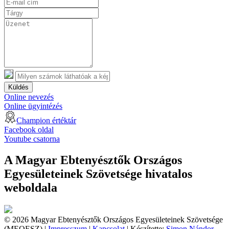
Küldés
Online nevezés
Online ügyintézés
Champion értéktár
Facebook oldal
Youtube csatorna
A Magyar Ebtenyésztők Országos
Egyesületeinek Szövetsége hivatalos
weboldala
© 2026 Magyar Ebtenyésztők Országos Egyesületeinek Szövetsége
(MEOESZ) |
Impresszum
|
Kapcsolat
| Készítette:
Simon Nándor,