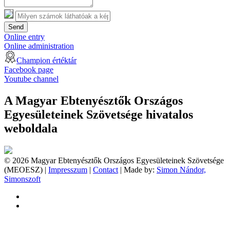
Send
Online entry
Online administration
Champion értéktár
Facebook page
Youtube channel
A Magyar Ebtenyésztők Országos
Egyesületeinek Szövetsége hivatalos
weboldala
© 2026 Magyar Ebtenyésztők Országos Egyesületeinek Szövetsége
(MEOESZ) |
Impresszum
|
Contact
| Made by:
Simon Nándor,
Simonszoft