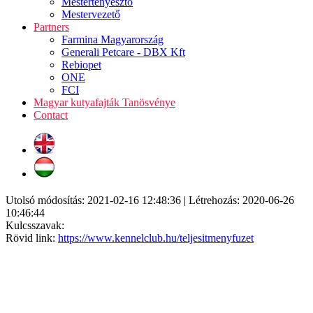
Mestertenyésztő
Mestervezető
Partners
Farmina Magyarország
Generali Petcare - DBX Kft
Rebiopet
ONE
FCI
Magyar kutyafajták Tanösvénye
Contact
Utolsó módosítás: 2021-02-16 12:48:36 | Létrehozás: 2020-06-26
10:46:44
Kulcsszavak:
Rövid link:
https://www.kennelclub.hu/teljesitmenyfuzet