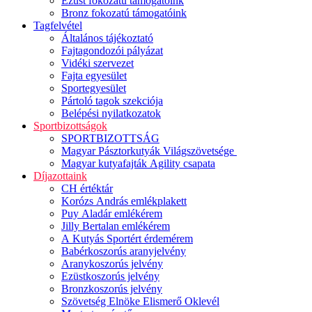
Ezüst fokozatú támogatóink
Bronz fokozatú támogatóink
Tagfelvétel
Általános tájékoztató
Fajtagondozói pályázat
Vidéki szervezet
Fajta egyesület
Sportegyesület
Pártoló tagok szekciója
Belépési nyilatkozatok
Sportbizottságok
SPORTBIZOTTSÁG
Magyar Pásztorkutyák Világszövetsége
Magyar kutyafajták Agility csapata
Díjazottaink
CH értéktár
Korózs András emlékplakett
Puy Aladár emlékérem
Jilly Bertalan emlékérem
A Kutyás Sportért érdemérem
Babérkoszorús aranyjelvény
Aranykoszorús jelvény
Ezüstkoszorús jelvény
Bronzkoszorús jelvény
Szövetség Elnöke Elismerő Oklevél