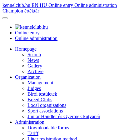
kennelclub.hu
EN
HU
Online entry
Online administration
Champion értéktár
Online entry
Online administration
Homepage
Search
News
Gallery
Archive
Organization
Management
Judges
Bírói testületek
Breed Clubs
Local organizations
Sport associations
Junior Handler és Gyermek kutyapár
Administration
Downloadable forms
Tariff
Litter registration method