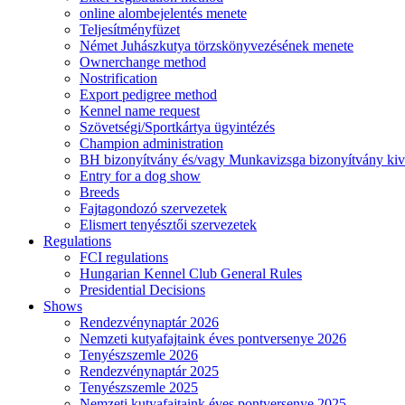
online alombejelentés menete
Teljesítményfüzet
Német Juhászkutya törzskönyvezésének menete
Ownerchange method
Nostrification
Export pedigree method
Kennel name request
Szövetségi/Sportkártya ügyintézés
Champion administration
BH bizonyítvány és/vagy Munkavizsga bizonyítvány kiv
Entry for a dog show
Breeds
Fajtagondozó szervezetek
Elismert tenyésztői szervezetek
Regulations
FCI regulations
Hungarian Kennel Club General Rules
Presidential Decisions
Shows
Rendezvénynaptár 2026
Nemzeti kutyafajtaink éves pontversenye 2026
Tenyészszemle 2026
Rendezvénynaptár 2025
Tenyészszemle 2025
Nemzeti kutyafajtaink éves pontversenye 2025