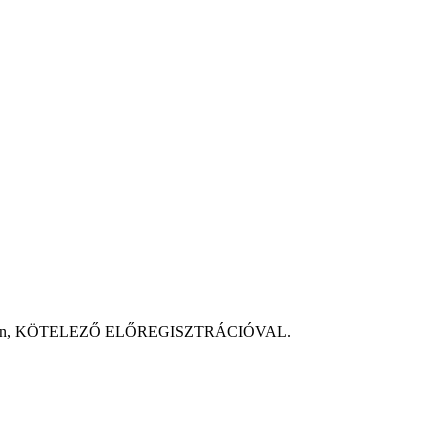
us 15- én, KÖTELEZŐ ELŐREGISZTRÁCIÓVAL.