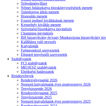
Teljesítményfűzet
Német Juhászkutya törzskönyvezésének menete
Tulajdonjog átírás menete
Honosítás menete
Export pedigré kiváltásának menete
Kennelnév kiváltás menete
Szövetségi/Sportkártya ügyintézés
Champion ügyintézés
BH bizonyítvány és/vagy Munkavizsga bizonyítvány kiv
Kiállításra való nevezés
Kutyafajták
Fajtagondozó szervezetek
Elismert tenyésztői szervezetek
Szabályzatok
FCI szabályzatok
MEOESZ szabályzatok
Elnökségi határozatok
Rendezvények
Rendezvénynaptár 2026
Nemzeti kutyafajtaink éves pontversenye 2026
Tenyészszemle 2026
Rendezvénynaptár 2025
Tenyészszemle 2025
Nemzeti kutyafajtaink éves pontversenye 2025
Rendezvénynaptár 2024