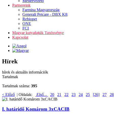
Mestervezető
Partnereink
Farmina Magyarország
Generali Petcare - DBX Kft
Rebiopet
ONE
FCI
Magyar kutyafajták Tanösvénye
Kapcsolat
Hírek
hírek és aktuális információk
Tartalmak
Tartalmak száma:
395
< Előző
| Oldalak:
Első…
20
21
22
23
24
25
[26]
27
28
I. határidő Komárom 3xCACIB