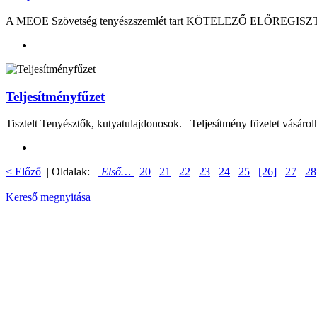
A MEOE Szövetség tenyészszemlét tart KÖTELEZŐ ELŐREGISZTRÁCIÓV
Teljesítményfűzet
Tisztelt Tenyésztők, kutyatulajdonosok. Teljesítmény füzetet vásárolh
< Előző
| Oldalak:
Első…
20
21
22
23
24
25
[26]
27
28
Kereső megnyitása