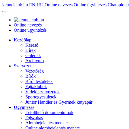
kennelclub.hu
EN
HU
Online nevezés
Online ügyintézés
Champion é
Online nevezés
Online ügyintézés
Kezdőlap
Kereső
Hírek
Galériák
Archívum
Szervezet
Vezetőség
Bírók
Bírói testületek
Fajtaklubok
Vidéki szervezetek
Sportegyesületek
Junior Handler és Gyermek kutyapár
Ügyintézés
Letölthető dokumentumok
Díjszabás
Alombejelentés menete
Online alombejelentés menete