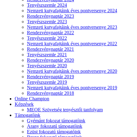
Tenyészszemle 2024
Nemzeti kutyafajtáink éves pontversenye 2024
Rendezvénynaptár 2023
Tenyészszemle 2023
Nemzeti kutyafajtáink éves pontversenye 2023
Rendezvénynaptár 2022
Tenyészszemle 2022
Nemzeti kutyafajtáink éves pontversenye 2022
Rendezvénynaptár 2021
Tenyészszemle 2021
Rendezvénynaptár 2020
Tenyészszemle 2020
Nemzeti kutyafajtáink éves pontversenye 2020
Rendezvénynaptár 2019
Tenyészszemle 2019
Nemzeti kutyafajtáink éves pontversenye 2019
Rendezvénynaptár 2018
Online Champion
Képzések
MEOE Szövetség tenyésztői tanfolyam
Támogatóink
Gyémánt fokozat támogatóink
Arany fokozatú támogatóink
Ezüst fokozatú támogatóink