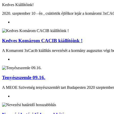
Kedves Kiállítóink!
2020. szeptember 10 - én , csütörtök éjfélkor lejár a komáromi 3xCACI
Kedves Komárom CACIB kiállítóink !
A Komaromi 3xCacib kiállítás nevezését a kormány augusztus végi be
Tenyészszemle 09.16.
A MEOE Szövetség tenyészszemlét tart Budapesten 2020 szep