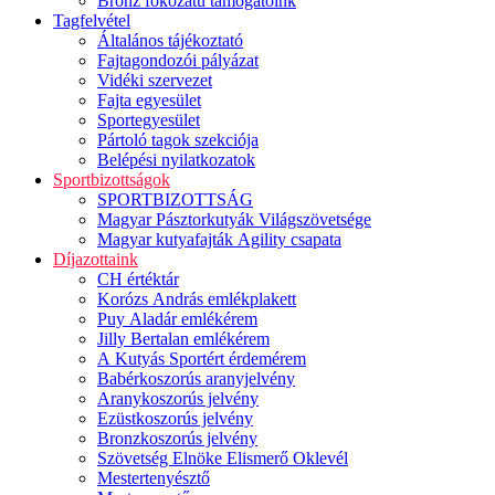
Bronz fokozatú támogatóink
Tagfelvétel
Általános tájékoztató
Fajtagondozói pályázat
Vidéki szervezet
Fajta egyesület
Sportegyesület
Pártoló tagok szekciója
Belépési nyilatkozatok
Sportbizottságok
SPORTBIZOTTSÁG
Magyar Pásztorkutyák Világszövetsége
Magyar kutyafajták Agility csapata
Díjazottaink
CH értéktár
Korózs András emlékplakett
Puy Aladár emlékérem
Jilly Bertalan emlékérem
A Kutyás Sportért érdemérem
Babérkoszorús aranyjelvény
Aranykoszorús jelvény
Ezüstkoszorús jelvény
Bronzkoszorús jelvény
Szövetség Elnöke Elismerő Oklevél
Mestertenyésztő