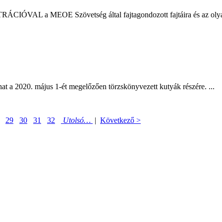
AL a MEOE Szövetség által fajtagondozott fajtáira és az olyan f
at a 2020. május 1-ét megelőzően törzskönyvezett kutyák részére. ...
29
30
31
32
Utolsó…
|
Következő >