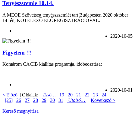
Tenyészszemle 10.14.
A MEOE Szövetség tenyészszemlét tart Budapesten 2020 október
14- én, KÖTELEZŐ ELŐREGISZTRÁCIÓVAL.
2020-10-05
Figyelem !!!
Komárom CACIB kiállítás programja, időbeosztása:
2020-10-01
< Előző
| Oldalak:
Első…
19
20
21
22
23
24
[25]
26
27
28
29
30
31
Utolsó…
|
Következő >
Kereső megnyitása