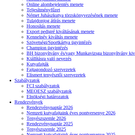
Online alombejelentés menete
Teljesítményfűzet
Német Juhászkutya törzskönyvezésének menete
Tulajdonjog átírás menete
Honosítás menete
Export pedigré kiváltásának menete
Kennelnév kiváltás menete
Szövetségi/Sportkártya ügyintézés
Champion ügyintézés
BH bizonyítvány és/vagy Munkavizsga bizonyítvány kiv
Kiállításra való nevezés
Kutyafajták
Fajtagondozó szervezetek
Elismert tenyésztői szervezetek
Szabályzatok
FCI szabályzatok
MEOESZ szabályzatok
Elnökségi határozatok
Rendezvények
Rendezvénynaptár 2026
Nemzeti kutyafajtaink éves pontversenye 2026
Tenyészszemle 2026
Rendezvénynaptár 2025
Tenyészszemle 2025
Nemzeti kutyafajtaink éves pontversenye 2025