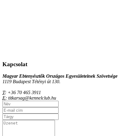
Kapcsolat
Magyar Ebtenyésztők Országos Egyesületeinek Szövetsége
1119 Budapest Tétényi út 130.
T:
+36 70 465 3911
E:
titkarsag@kennelclub.hu