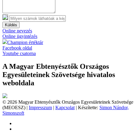
Küldés
Online nevezés
Online ügyintézés
Champion értéktár
Facebook oldal
Youtube csatorna
A Magyar Ebtenyésztők Országos
Egyesületeinek Szövetsége hivatalos
weboldala
© 2026 Magyar Ebtenyésztők Országos Egyesületeinek Szövetsége
(MEOESZ) |
Impresszum
|
Kapcsolat
| Készítette:
Simon Nándor,
Simonszoft