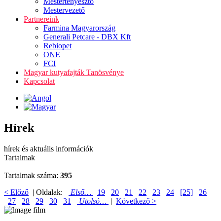
Mestertenyésztő
Mestervezető
Partnereink
Farmina Magyarország
Generali Petcare - DBX Kft
Rebiopet
ONE
FCI
Magyar kutyafajták Tanösvénye
Kapcsolat
Hírek
hírek és aktuális információk
Tartalmak
Tartalmak száma:
395
< Előző
| Oldalak:
Első…
19
20
21
22
23
24
[25]
26
27
28
29
30
31
Utolsó…
|
Következő >