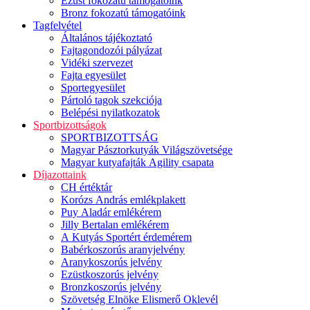
Ezüst fokozatú támogatóink
Bronz fokozatú támogatóink
Tagfelvétel
Általános tájékoztató
Fajtagondozói pályázat
Vidéki szervezet
Fajta egyesület
Sportegyesület
Pártoló tagok szekciója
Belépési nyilatkozatok
Sportbizottságok
SPORTBIZOTTSÁG
Magyar Pásztorkutyák Világszövetsége
Magyar kutyafajták Agility csapata
Díjazottaink
CH értéktár
Korózs András emlékplakett
Puy Aladár emlékérem
Jilly Bertalan emlékérem
A Kutyás Sportért érdemérem
Babérkoszorús aranyjelvény
Aranykoszorús jelvény
Ezüstkoszorús jelvény
Bronzkoszorús jelvény
Szövetség Elnöke Elismerő Oklevél