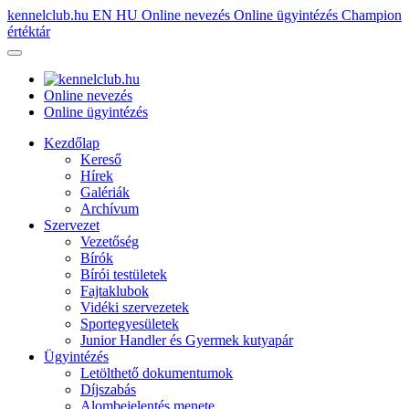
kennelclub.hu
EN
HU
Online nevezés
Online ügyintézés
Champion
értéktár
Online nevezés
Online ügyintézés
Kezdőlap
Kereső
Hírek
Galériák
Archívum
Szervezet
Vezetőség
Bírók
Bírói testületek
Fajtaklubok
Vidéki szervezetek
Sportegyesületek
Junior Handler és Gyermek kutyapár
Ügyintézés
Letölthető dokumentumok
Díjszabás
Alombejelentés menete