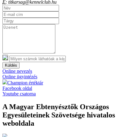
E:
titkarsag@kennelclub.hu
Küldés
Online nevezés
Online ügyintézés
Champion értéktár
Facebook oldal
Youtube csatorna
A Magyar Ebtenyésztők Országos
Egyesületeinek Szövetsége hivatalos
weboldala