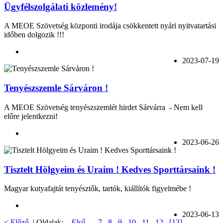
Ügyfélszolgálati közlemény!
A MEOE Szövetség központi irodája csökkentett nyári nyitvatartási
időben dolgozik !!!
2023-07-19
Tenyészszemle Sárváron !
A MEOE Szövetség tenyészszemlét hirdet Sárvárra - Nem kell
előre jelentkezni!
2023-06-26
Tisztelt Hölgyeim és Uraim ! Kedves Sporttársaink !
Magyar kutyafajtát tenyésztők, tartók, kiállítók figyelmébe !
2023-06-13
< Előző
| Oldalak:
Első…
7
8
9
10
11
12
[13]