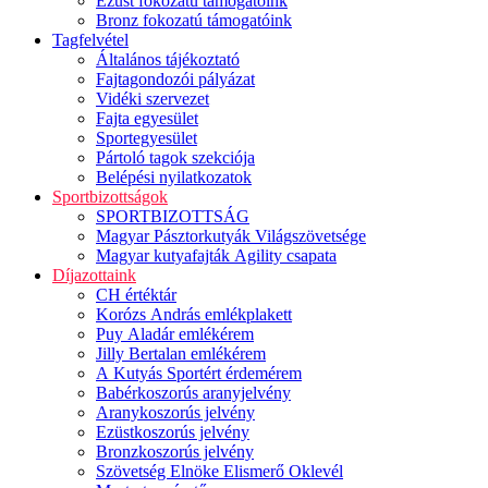
Ezüst fokozatú támogatóink
Bronz fokozatú támogatóink
Tagfelvétel
Általános tájékoztató
Fajtagondozói pályázat
Vidéki szervezet
Fajta egyesület
Sportegyesület
Pártoló tagok szekciója
Belépési nyilatkozatok
Sportbizottságok
SPORTBIZOTTSÁG
Magyar Pásztorkutyák Világszövetsége
Magyar kutyafajták Agility csapata
Díjazottaink
CH értéktár
Korózs András emlékplakett
Puy Aladár emlékérem
Jilly Bertalan emlékérem
A Kutyás Sportért érdemérem
Babérkoszorús aranyjelvény
Aranykoszorús jelvény
Ezüstkoszorús jelvény
Bronzkoszorús jelvény
Szövetség Elnöke Elismerő Oklevél