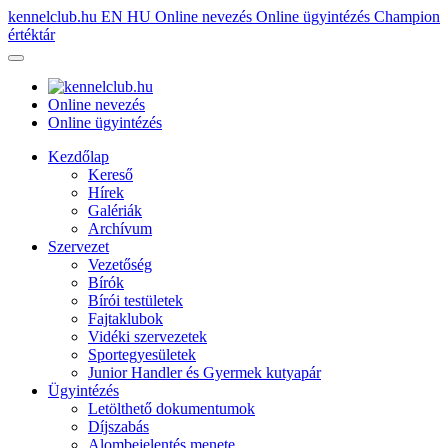
kennelclub.hu
EN
HU
Online nevezés
Online ügyintézés
Champion
értéktár
Online nevezés
Online ügyintézés
Kezdőlap
Kereső
Hírek
Galériák
Archívum
Szervezet
Vezetőség
Bírók
Bírói testületek
Fajtaklubok
Vidéki szervezetek
Sportegyesületek
Junior Handler és Gyermek kutyapár
Ügyintézés
Letölthető dokumentumok
Díjszabás
Alombejelentés menete