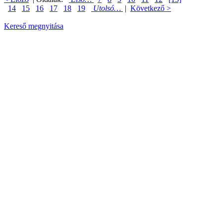
14
15
16
17
18
19
Utolsó…
|
Következő >
Kereső megnyitása