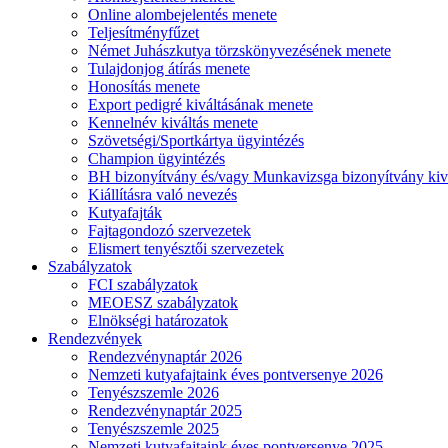
Online alombejelentés menete
Teljesítményfűzet
Német Juhászkutya törzskönyvezésének menete
Tulajdonjog átírás menete
Honosítás menete
Export pedigré kiváltásának menete
Kennelnév kiváltás menete
Szövetségi/Sportkártya ügyintézés
Champion ügyintézés
BH bizonyítvány és/vagy Munkavizsga bizonyítvány kiv
Kiállításra való nevezés
Kutyafajták
Fajtagondozó szervezetek
Elismert tenyésztői szervezetek
Szabályzatok
FCI szabályzatok
MEOESZ szabályzatok
Elnökségi határozatok
Rendezvények
Rendezvénynaptár 2026
Nemzeti kutyafajtaink éves pontversenye 2026
Tenyészszemle 2026
Rendezvénynaptár 2025
Tenyészszemle 2025
Nemzeti kutyafajtaink éves pontversenye 2025