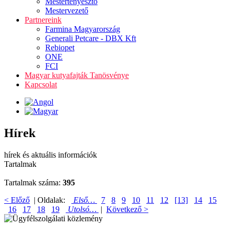
Mestertenyésztő
Mestervezető
Partnereink
Farmina Magyarország
Generali Petcare - DBX Kft
Rebiopet
ONE
FCI
Magyar kutyafajták Tanösvénye
Kapcsolat
Hírek
hírek és aktuális információk
Tartalmak
Tartalmak száma:
395
< Előző
| Oldalak:
Első…
7
8
9
10
11
12
[13]
14
15
16
17
18
19
Utolsó…
|
Következő >