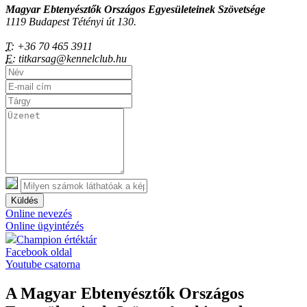
Magyar Ebtenyésztők Országos Egyesületeinek Szövetsége
1119 Budapest Tétényi út 130.
T:
+36 70 465 3911
E:
titkarsag@kennelclub.hu
Küldés
Online nevezés
Online ügyintézés
Champion értéktár
Facebook oldal
Youtube csatorna
A Magyar Ebtenyésztők Országos