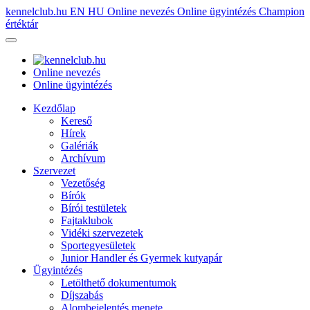
kennelclub.hu
EN
HU
Online nevezés
Online ügyintézés
Champion
értéktár
Online nevezés
Online ügyintézés
Kezdőlap
Kereső
Hírek
Galériák
Archívum
Szervezet
Vezetőség
Bírók
Bírói testületek
Fajtaklubok
Vidéki szervezetek
Sportegyesületek
Junior Handler és Gyermek kutyapár
Ügyintézés
Letölthető dokumentumok
Díjszabás
Alombejelentés menete