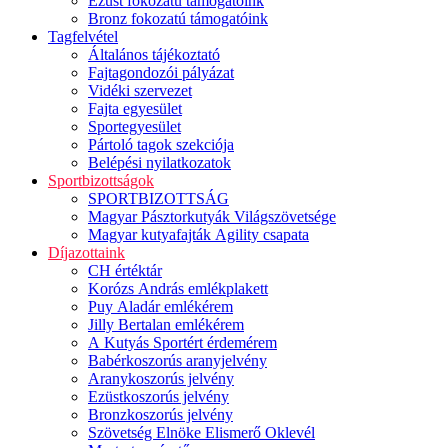
Ezüst fokozatú támogatóink
Bronz fokozatú támogatóink
Tagfelvétel
Általános tájékoztató
Fajtagondozói pályázat
Vidéki szervezet
Fajta egyesület
Sportegyesület
Pártoló tagok szekciója
Belépési nyilatkozatok
Sportbizottságok
SPORTBIZOTTSÁG
Magyar Pásztorkutyák Világszövetsége
Magyar kutyafajták Agility csapata
Díjazottaink
CH értéktár
Korózs András emlékplakett
Puy Aladár emlékérem
Jilly Bertalan emlékérem
A Kutyás Sportért érdemérem
Babérkoszorús aranyjelvény
Aranykoszorús jelvény
Ezüstkoszorús jelvény
Bronzkoszorús jelvény
Szövetség Elnöke Elismerő Oklevél