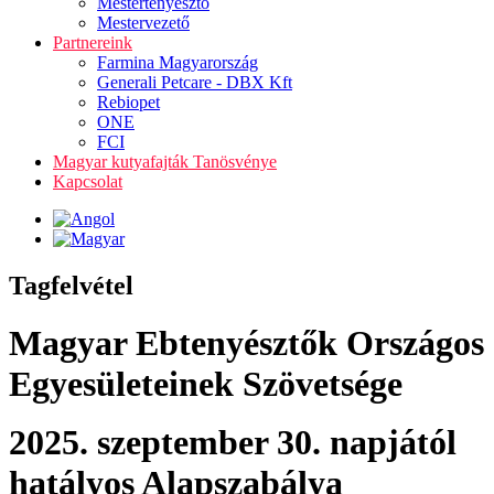
Mestertenyésztő
Mestervezető
Partnereink
Farmina Magyarország
Generali Petcare - DBX Kft
Rebiopet
ONE
FCI
Magyar kutyafajták Tanösvénye
Kapcsolat
Tagfelvétel
Magyar Ebtenyésztők Országos
Egyesületeinek Szövetsége
2025. szeptember 30. napjától
hatályos Alapszabálya