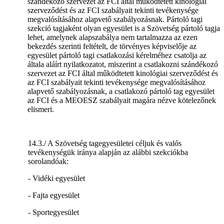
szándékozó szervezet az FCI által működtetett kinológiai
szerveződést és az FCI szabályait tekinti tevékenysége
megvalósításához alapvető szabályozásnak. Pártoló tagi
szekció tagjaként olyan egyesület is a Szövetség pártoló tagja
lehet, amelynek alapszabálya nem tartalmazza az ezen
bekezdés szerinti feltételt, de törvényes képviselője az
egyesület pártoló tagi csatlakozási kérelméhez csatolja az
általa aláírt nyilatkozatot, miszerint a csatlakozni szándékozó
szervezet az FCI által működtetett kinológiai szerveződést és
az FCI szabályait tekinti tevékenysége megvalósításához
alapvető szabályozásnak, a csatlakozó pártoló tag egyesület
az FCI és a MEOESZ szabályait magára nézve kötelezőnek
elismeri.
14.3./ A Szövetség tagegyesületei céljuk és valós
tevékenységük iránya alapján az alábbi szekciókba
sorolandóak:
- Vidéki egyesület
- Fajta egyesület
- Sportegyesület