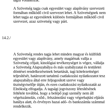
tagra vonatkozik.
A Szövetség tagja csak egyesület vagy alapítvány szervezeti
formában működő civil szervezet lehet. A Szövetségnek nem
lehet tagja az egyesületek különös formájában működő civil
szervezet, azaz szövetség vagy párt.
14.2./
A Szövetség rendes tagja lehet minden magyar és külföldi
egyesület vagy alapítvány, amely magáénak vallja a
Szövetség céljait, kinológiai tevékenységet is végez, vállalja
a Szövetség Alapszabálya és más szabályzatai és testületei
döntései rendelkezéseinek betartását, tagi kötelezettségei
teljesítését, határozott tartalmú csatlakozási nyilatkozatot tesz
alapszabálya által erre feljogosított szerve vagy
tisztségviselője útján, és ezen csatlakozási nyilatkozatát az
Elnökség elfogadja. A tagsági jogviszony létesítésének
feltétele továbbá, hogy a belépő jogi személy nem áll
végelszámolás, csőd-, felszámolási vagy végrehajtási eljárás
hatálya alatt, és érvényes hazai adó- és bankszámla számmal
rendelkezik.