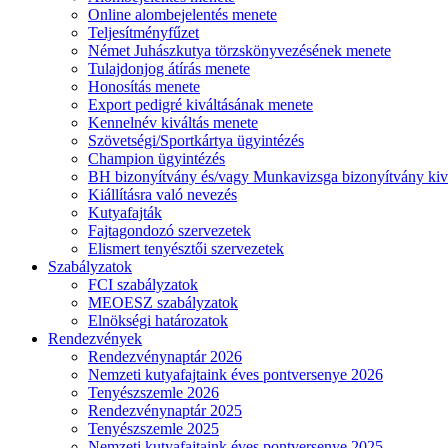
Online alombejelentés menete
Teljesítményfűzet
Német Juhászkutya törzskönyvezésének menete
Tulajdonjog átírás menete
Honosítás menete
Export pedigré kiváltásának menete
Kennelnév kiváltás menete
Szövetségi/Sportkártya ügyintézés
Champion ügyintézés
BH bizonyítvány és/vagy Munkavizsga bizonyítvány kiv
Kiállításra való nevezés
Kutyafajták
Fajtagondozó szervezetek
Elismert tenyésztői szervezetek
Szabályzatok
FCI szabályzatok
MEOESZ szabályzatok
Elnökségi határozatok
Rendezvények
Rendezvénynaptár 2026
Nemzeti kutyafajtaink éves pontversenye 2026
Tenyészszemle 2026
Rendezvénynaptár 2025
Tenyészszemle 2025
Nemzeti kutyafajtaink éves pontversenye 2025