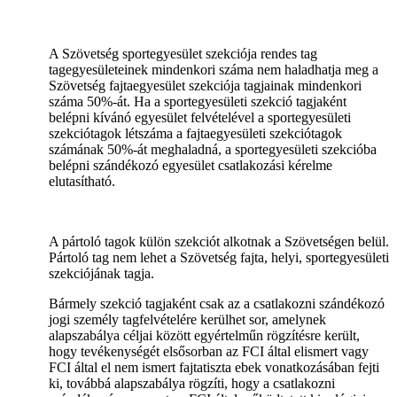
A Szövetség sportegyesület szekciója rendes tag
tagegyesületeinek mindenkori száma nem haladhatja meg a
Szövetség fajtaegyesület szekciója tagjainak mindenkori
száma 50%-át. Ha a sportegyesületi szekció tagjaként
belépni kívánó egyesület felvételével a sportegyesületi
szekciótagok létszáma a fajtaegyesületi szekciótagok
számának 50%-át meghaladná, a sportegyesületi szekcióba
belépni szándékozó egyesület csatlakozási kérelme
elutasítható.
A pártoló tagok külön szekciót alkotnak a Szövetségen belül.
Pártoló tag nem lehet a Szövetség fajta, helyi, sportegyesületi
szekciójának tagja.
Bármely szekció tagjaként csak az a csatlakozni szándékozó
jogi személy tagfelvételére kerülhet sor, amelynek
alapszabálya céljai között egyértelműn rögzítésre került,
hogy tevékenységét elsősorban az FCI által elismert vagy
FCI által el nem ismert fajtatiszta ebek vonatkozásában fejti
ki, továbbá alapszabálya rögzíti, hogy a csatlakozni