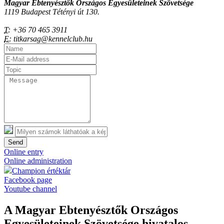
Magyar Ebtenyésztők Országos Egyesületeinek Szövetsége
1119 Budapest Tétényi út 130.
T:
+36 70 465 3911
E:
titkarsag@kennelclub.hu
Send
Online entry
Online administration
Champion értéktár
Facebook page
Youtube channel
A Magyar Ebtenyésztők Országos
Egyesületeinek Szövetsége hivatalos