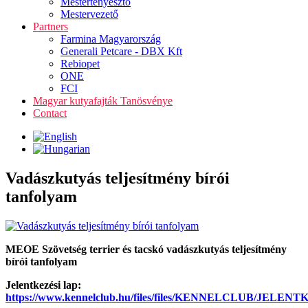
Mestertenyésztő
Mestervezető
Partners
Farmina Magyarország
Generali Petcare - DBX Kft
Rebiopet
ONE
FCI
Magyar kutyafajták Tanösvénye
Contact
Vadászkutyás teljesítmény bírói
tanfolyam
MEOE Szövetség terrier és tacskó vadászkutyás teljesítmény
bírói tanfolyam
Jelentkezési lap:
https://www.kennelclub.hu/files/files/KENNELCLUB/JELEN