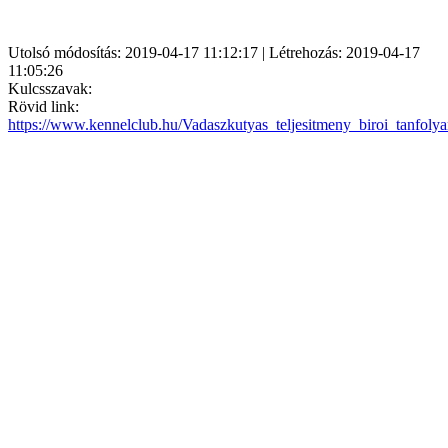
Utolsó módosítás: 2019-04-17 11:12:17 | Létrehozás: 2019-04-17
11:05:26
Kulcsszavak:
Rövid link:
https://www.kennelclub.hu/Vadaszkutyas_teljesitmeny_biroi_tanfoly