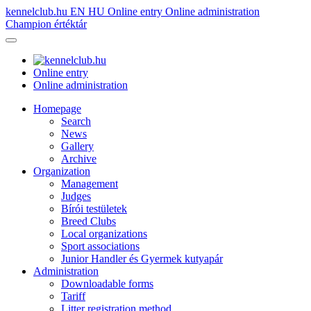
kennelclub.hu
EN
HU
Online entry
Online administration
Champion értéktár
Online entry
Online administration
Homepage
Search
News
Gallery
Archive
Organization
Management
Judges
Bírói testületek
Breed Clubs
Local organizations
Sport associations
Junior Handler és Gyermek kutyapár
Administration
Downloadable forms
Tariff
Litter registration method