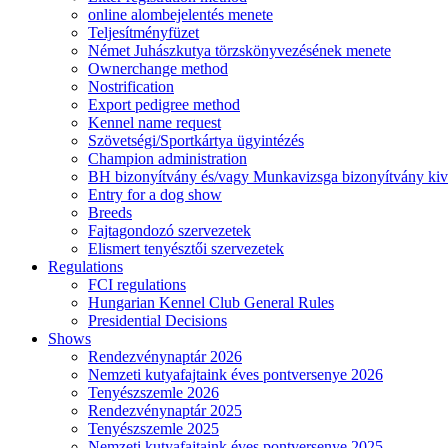
online alombejelentés menete
Teljesítményfüzet
Német Juhászkutya törzskönyvezésének menete
Ownerchange method
Nostrification
Export pedigree method
Kennel name request
Szövetségi/Sportkártya ügyintézés
Champion administration
BH bizonyítvány és/vagy Munkavizsga bizonyítvány kiv
Entry for a dog show
Breeds
Fajtagondozó szervezetek
Elismert tenyésztői szervezetek
Regulations
FCI regulations
Hungarian Kennel Club General Rules
Presidential Decisions
Shows
Rendezvénynaptár 2026
Nemzeti kutyafajtaink éves pontversenye 2026
Tenyészszemle 2026
Rendezvénynaptár 2025
Tenyészszemle 2025
Nemzeti kutyafajtaink éves pontversenye 2025