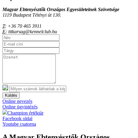
Magyar Ebtenyésztők Országos Egyesületeinek Szövetsége
1119 Budapest Tétényi út 130.
T:
+36 70 465 3911
E:
titkarsag@kennelclub.hu
Küldés
Online nevezés
Online ügyintézés
Champion értéktár
Facebook oldal
Youtube csatorna
A Magyar Ebtenyésztők Országos