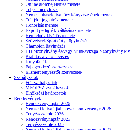
Online alombejelentés menete
Teljesítményfűzet
Német Juhászkutya törzskönyvezésének menete
Tulajdonjog átírás menete
Honosítás menete
Export pedigré kiváltásának menete
Kennelnév kiváltás menete
Szövetségi/Sportkártya ügyintézés
Champion ügyintézés
BH bizonyítvány és/vagy Munkavizsga bizonyítvány kiv
Kiállításra való nevezés
Kutyafajták
Fajtagondozó szervezetek
Elismert tenyésztői szervezetek
Szabályzatok
FCI szabályzatok
MEOESZ szabályzatok
Elnökségi határozatok
Rendezvények
Rendezvénynaptár 2026
Nemzeti kutyafajtaink éves pontversenye 2026
Tenyészszemle 2026
Rendezvénynaptár 2025
Tenyészszemle 2025
Nemzeti kutyafajtaink éves pontversenye 2025