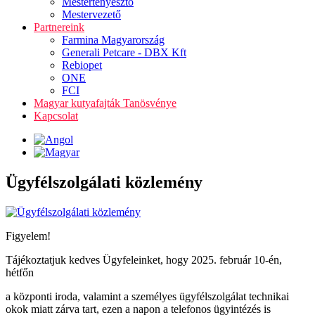
Mestertenyésztő
Mestervezető
Partnereink
Farmina Magyarország
Generali Petcare - DBX Kft
Rebiopet
ONE
FCI
Magyar kutyafajták Tanösvénye
Kapcsolat
Ügyfélszolgálati közlemény
Figyelem!
Tájékoztatjuk kedves Ügyfeleinket, hogy 2025. február 10-én,
hétfőn
a központi iroda, valamint a személyes ügyfélszolgálat technikai
okok miatt zárva tart, ezen a napon a telefonos ügyintézés is