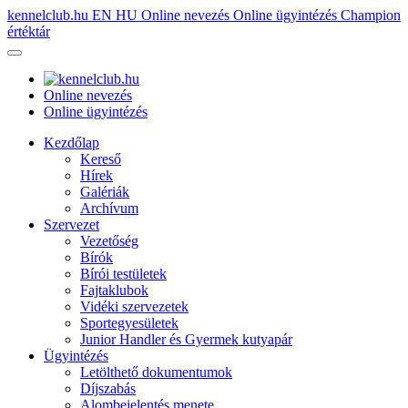
kennelclub.hu
EN
HU
Online nevezés
Online ügyintézés
Champion
értéktár
Online nevezés
Online ügyintézés
Kezdőlap
Kereső
Hírek
Galériák
Archívum
Szervezet
Vezetőség
Bírók
Bírói testületek
Fajtaklubok
Vidéki szervezetek
Sportegyesületek
Junior Handler és Gyermek kutyapár
Ügyintézés
Letölthető dokumentumok
Díjszabás
Alombejelentés menete