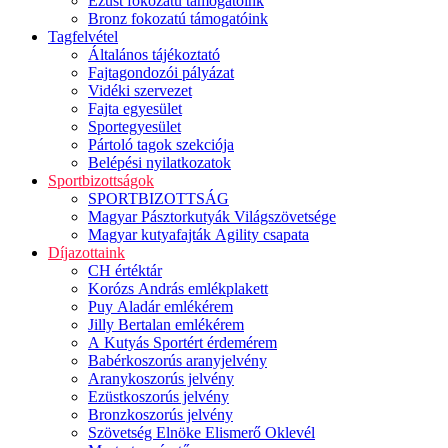
Ezüst fokozatú támogatóink
Bronz fokozatú támogatóink
Tagfelvétel
Általános tájékoztató
Fajtagondozói pályázat
Vidéki szervezet
Fajta egyesület
Sportegyesület
Pártoló tagok szekciója
Belépési nyilatkozatok
Sportbizottságok
SPORTBIZOTTSÁG
Magyar Pásztorkutyák Világszövetsége
Magyar kutyafajták Agility csapata
Díjazottaink
CH értéktár
Korózs András emlékplakett
Puy Aladár emlékérem
Jilly Bertalan emlékérem
A Kutyás Sportért érdemérem
Babérkoszorús aranyjelvény
Aranykoszorús jelvény
Ezüstkoszorús jelvény
Bronzkoszorús jelvény
Szövetség Elnöke Elismerő Oklevél