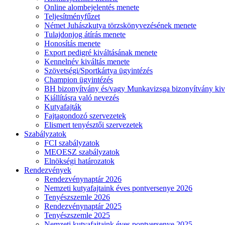
Online alombejelentés menete
Teljesítményfűzet
Német Juhászkutya törzskönyvezésének menete
Tulajdonjog átírás menete
Honosítás menete
Export pedigré kiváltásának menete
Kennelnév kiváltás menete
Szövetségi/Sportkártya ügyintézés
Champion ügyintézés
BH bizonyítvány és/vagy Munkavizsga bizonyítvány kiv
Kiállításra való nevezés
Kutyafajták
Fajtagondozó szervezetek
Elismert tenyésztői szervezetek
Szabályzatok
FCI szabályzatok
MEOESZ szabályzatok
Elnökségi határozatok
Rendezvények
Rendezvénynaptár 2026
Nemzeti kutyafajtaink éves pontversenye 2026
Tenyészszemle 2026
Rendezvénynaptár 2025
Tenyészszemle 2025
Nemzeti kutyafajtaink éves pontversenye 2025