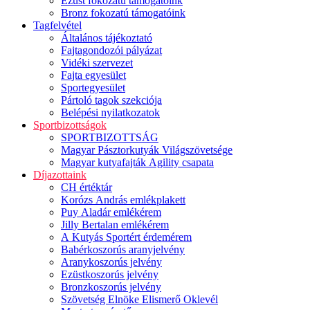
Ezüst fokozatú támogatóink
Bronz fokozatú támogatóink
Tagfelvétel
Általános tájékoztató
Fajtagondozói pályázat
Vidéki szervezet
Fajta egyesület
Sportegyesület
Pártoló tagok szekciója
Belépési nyilatkozatok
Sportbizottságok
SPORTBIZOTTSÁG
Magyar Pásztorkutyák Világszövetsége
Magyar kutyafajták Agility csapata
Díjazottaink
CH értéktár
Korózs András emlékplakett
Puy Aladár emlékérem
Jilly Bertalan emlékérem
A Kutyás Sportért érdemérem
Babérkoszorús aranyjelvény
Aranykoszorús jelvény
Ezüstkoszorús jelvény
Bronzkoszorús jelvény
Szövetség Elnöke Elismerő Oklevél