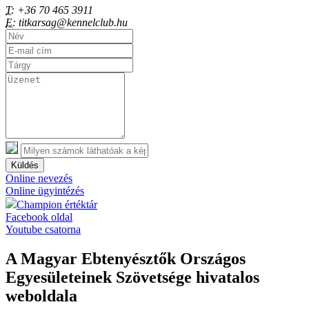
T:
+36 70 465 3911
E:
titkarsag@kennelclub.hu
Küldés
Online nevezés
Online ügyintézés
Champion értéktár
Facebook oldal
Youtube csatorna
A Magyar Ebtenyésztők Országos
Egyesületeinek Szövetsége hivatalos
weboldala