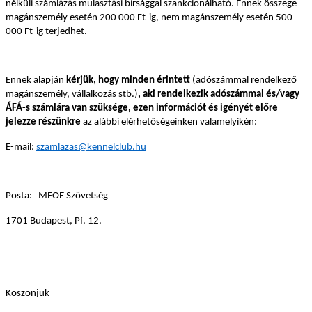
nélküli számlázás mulasztási bírsággal szankcionálható. Ennek összege
magánszemély esetén 200 000 Ft-ig, nem magánszemély esetén 500
000 Ft-ig terjedhet.
Ennek alapján
kérjük, hogy minden érintett
(adószámmal rendelkező
magánszemély, vállalkozás stb.)
, aki rendelkezik adószámmal és/vagy
ÁFÁ-s számlára van szüksége, ezen információt és igényét előre
jelezze részünkre
az alábbi elérhetőségeinken valamelyikén:
E-mail:
szamlazas@kennelclub.hu
Posta: MEOE Szövetség
1701 Budapest, Pf. 12.
Köszönjük