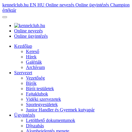
kennelclub.hu
EN
HU
Online nevezés
Online ügyintézés
Champion
értéktár
Online nevezés
Online ügyintézés
Kezdőlap
Kereső
Hírek
Galériák
Archívum
Szervezet
Vezetőség
Bírók
Bírói testületek
Fajtaklubok
Vidéki szervezetek
Sportegyesületek
Junior Handler és Gyermek kutyapár
Ügyintézés
Letölthető dokumentumok
Díjszabás
Alombejelentés menete