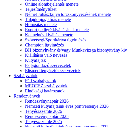
Online alombejelentés menete
Teljesítményfűzet
Német Juhászkutya törzskönyvezésének menete
Tulajdonjog átírás menete
Honosítás menete
Export pedigré kiváltásának menete
Kennelnév kiváltás menete
Szövetségi/Sportkártya ügyintézés
Champion ügyintézés
BH bizonyítvány és/vagy Munkavizsga bizonyítvány kiv
Kiállításra való nevezés
Kutyafajták
Fajtagondozó szervezetek
Elismert tenyésztői szervezetek
Szabályzatok
FCI szabályzatok
MEOESZ szabályzatok
Elnökségi határozatok
Rendezvények
Rendezvénynaptár 2026
Nemzeti kutyafajtaink éves pontversenye 2026
Tenyészszemle 2026
Rendezvénynaptár 2025
Tenyészszemle 2025
Nemzeti kutyafajtaink éves pontversenye 2025