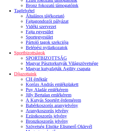
Ezüst fokozatú támogatóink
Bronz fokozatú támogatóink
Tagfelvétel
Általános tájékoztató
Fajtagondozói pályázat
Vidéki szervezet
Fajta egyesület
Sportegyesület
Pártoló tagok szekciója
Belépési nyilatkozatok
Sportbizottságok
SPORTBIZOTTSÁG
Magyar Pásztorkutyák Világszövetsége
Magyar kutyafajták Agility csapata
Díjazottaink
CH értéktár
Korózs András emlékplakett
Puy Aladár emlékérem
Jilly Bertalan emlékérem
A Kutyás Sportért érdemérem
Babérkoszorús aranyjelvény
Aranykoszorús jelvény
Ezüstkoszorús jelvény
Bronzkoszorús jelvény
Szövetség Elnöke Elismerő Oklevél