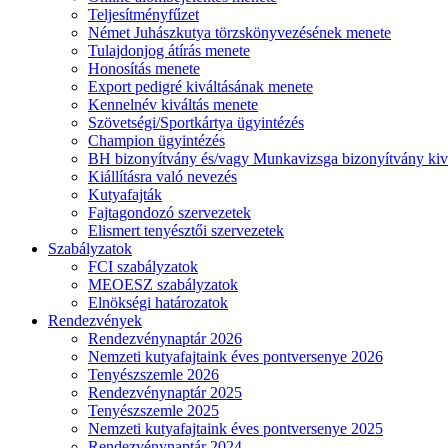
Teljesítményfűzet
Német Juhászkutya törzskönyvezésének menete
Tulajdonjog átírás menete
Honosítás menete
Export pedigré kiváltásának menete
Kennelnév kiváltás menete
Szövetségi/Sportkártya ügyintézés
Champion ügyintézés
BH bizonyítvány és/vagy Munkavizsga bizonyítvány kiv
Kiállításra való nevezés
Kutyafajták
Fajtagondozó szervezetek
Elismert tenyésztői szervezetek
Szabályzatok
FCI szabályzatok
MEOESZ szabályzatok
Elnökségi határozatok
Rendezvények
Rendezvénynaptár 2026
Nemzeti kutyafajtaink éves pontversenye 2026
Tenyészszemle 2026
Rendezvénynaptár 2025
Tenyészszemle 2025
Nemzeti kutyafajtaink éves pontversenye 2025
Rendezvénynaptár 2024