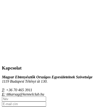
Kapcsolat
Magyar Ebtenyésztők Országos Egyesületeinek Szövetsége
1119 Budapest Tétényi út 130.
T:
+36 70 465 3911
E:
titkarsag@kennelclub.hu