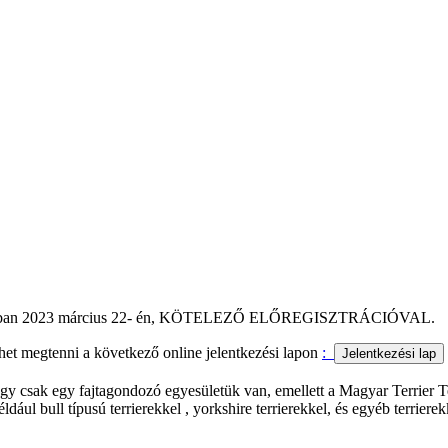
 irodában 2023 március 22- én, KÖTELEZŐ ELŐREGISZTRÁCIÓVAL.
lehet megtenni a következő online jelentkezési lapon
:
agy csak egy fajtagondozó egyesületük van, emellett a Magyar Terrier 
ul bull típusú terrierekkel , yorkshire terrierekkel, és egyéb terrierekk