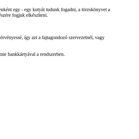
enként egy - egy kutyát tudunk fogadni, a törzskönyvet a
észére fogjuk elkészíteni.
érvényessé, így azt a fajtagondozó szervezetnél, vagy
etnie bankkártyával a rendszerben.