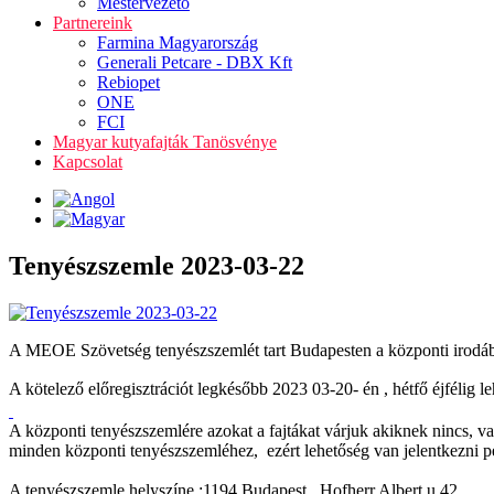
Mestervezető
Partnereink
Farmina Magyarország
Generali Petcare - DBX Kft
Rebiopet
ONE
FCI
Magyar kutyafajták Tanösvénye
Kapcsolat
Tenyészszemle 2023-03-22
A MEOE Szövetség tenyészszemlét tart Budapesten a központi
A kötelező előregisztrációt legkésőbb 2023 03-20- én , hétfő éjfélig 
A központi tenyészszemlére azokat a fajtákat várjuk akiknek nincs, v
minden központi tenyészszemléhez, ezért lehetőség van jelentkezni példá
A tenyészszemle helyszíne :1194 Budapest , Hofherr Albert u 42