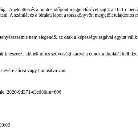
áig. A jelentkezés a pontos időpont megjelelősével zajlik a 10-15 perc
íteni. A számlát és a bírálati lapot a törzskönyvön megjelölt tulajdonos r
tenyészszemle nem elegendő, az csak a képességvizsgával együtt válik 
ink részére , akinek nincs szövetségi kártyája ennek a dupláját kell fiz
 nevére átírva vagy honosítva van.
szemle_2020-9d371-e3ed8&m=606
00:00