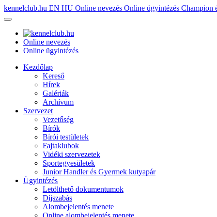
kennelclub.hu
EN
HU
Online nevezés
Online ügyintézés
Champion é
Online nevezés
Online ügyintézés
Kezdőlap
Kereső
Hírek
Galériák
Archívum
Szervezet
Vezetőség
Bírók
Bírói testületek
Fajtaklubok
Vidéki szervezetek
Sportegyesületek
Junior Handler és Gyermek kutyapár
Ügyintézés
Letölthető dokumentumok
Díjszabás
Alombejelentés menete
Online alombejelentés menete