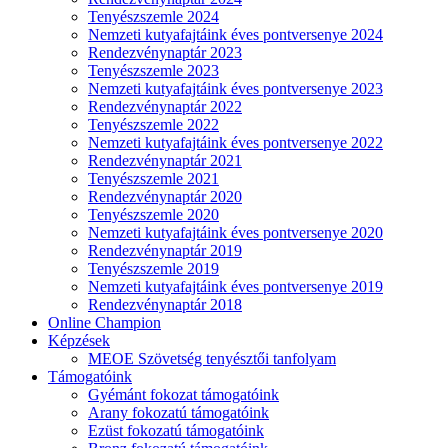
Tenyészszemle 2024
Nemzeti kutyafajtáink éves pontversenye 2024
Rendezvénynaptár 2023
Tenyészszemle 2023
Nemzeti kutyafajtáink éves pontversenye 2023
Rendezvénynaptár 2022
Tenyészszemle 2022
Nemzeti kutyafajtáink éves pontversenye 2022
Rendezvénynaptár 2021
Tenyészszemle 2021
Rendezvénynaptár 2020
Tenyészszemle 2020
Nemzeti kutyafajtáink éves pontversenye 2020
Rendezvénynaptár 2019
Tenyészszemle 2019
Nemzeti kutyafajtáink éves pontversenye 2019
Rendezvénynaptár 2018
Online Champion
Képzések
MEOE Szövetség tenyésztői tanfolyam
Támogatóink
Gyémánt fokozat támogatóink
Arany fokozatú támogatóink
Ezüst fokozatú támogatóink