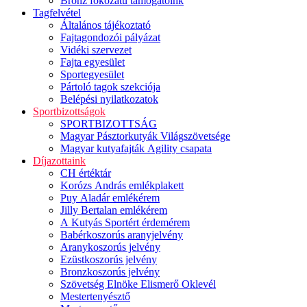
Bronz fokozatú támogatóink
Tagfelvétel
Általános tájékoztató
Fajtagondozói pályázat
Vidéki szervezet
Fajta egyesület
Sportegyesület
Pártoló tagok szekciója
Belépési nyilatkozatok
Sportbizottságok
SPORTBIZOTTSÁG
Magyar Pásztorkutyák Világszövetsége
Magyar kutyafajták Agility csapata
Díjazottaink
CH értéktár
Korózs András emlékplakett
Puy Aladár emlékérem
Jilly Bertalan emlékérem
A Kutyás Sportért érdemérem
Babérkoszorús aranyjelvény
Aranykoszorús jelvény
Ezüstkoszorús jelvény
Bronzkoszorús jelvény
Szövetség Elnöke Elismerő Oklevél
Mestertenyésztő