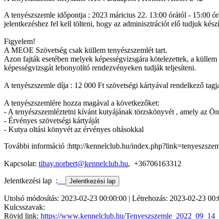
A tenyészszemle időpontja : 2023 máricius 22. 13:00 órától - 15:00 ór
jelentkezéshez fel kell tölteni, hogy az adminisztrációt elő tudjuk kész
Figyelem!
A MEOE Szövetség csak küllem tenyészszemlét tart.
Azon fajták esetében melyek képességvizsgára kötelezettek, a küllem 
képességvizsgát lebonyolító rendezvényeken tudják teljesíteni.
A tenyészszemle díja : 12 000 Ft szövetségi kártyával rendelkező tagja
A tenyészszemlére hozza magával a következőket:
- A tenyészszemléztetni kívánt kutyájának törzskönyvét , amely az Ön
- Érvényes szövetségi kártyáját
- Kutya oltási könyvét az érvényes oltásokkal
További információ :http://kennelclub.hu/index.php?link=tenyesz
Kapcsolat:
tibay.norbert@kennelclub.hu
, +36706163312
Jelentkezési lap :
Utolsó módosítás: 2023-02-23 00:00:00 | Létrehozás: 2023-02-23 00:
Kulcsszavak:
Rövid link:
https://www.kennelclub.hu/Tenyeszszemle_2022_09_14