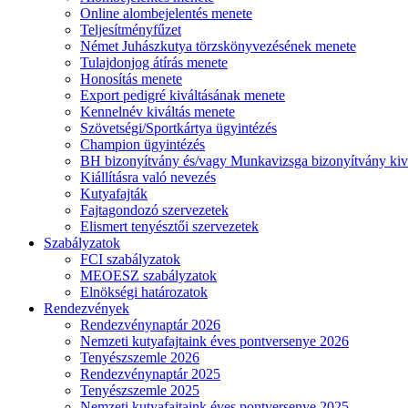
Online alombejelentés menete
Teljesítményfűzet
Német Juhászkutya törzskönyvezésének menete
Tulajdonjog átírás menete
Honosítás menete
Export pedigré kiváltásának menete
Kennelnév kiváltás menete
Szövetségi/Sportkártya ügyintézés
Champion ügyintézés
BH bizonyítvány és/vagy Munkavizsga bizonyítvány kiv
Kiállításra való nevezés
Kutyafajták
Fajtagondozó szervezetek
Elismert tenyésztői szervezetek
Szabályzatok
FCI szabályzatok
MEOESZ szabályzatok
Elnökségi határozatok
Rendezvények
Rendezvénynaptár 2026
Nemzeti kutyafajtaink éves pontversenye 2026
Tenyészszemle 2026
Rendezvénynaptár 2025
Tenyészszemle 2025
Nemzeti kutyafajtaink éves pontversenye 2025