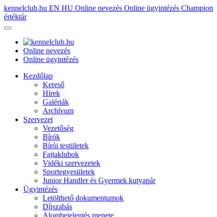
kennelclub.hu
EN
HU
Online nevezés
Online ügyintézés
Champion
értéktár
Online nevezés
Online ügyintézés
Kezdőlap
Kereső
Hírek
Galériák
Archívum
Szervezet
Vezetőség
Bírók
Bírói testületek
Fajtaklubok
Vidéki szervezetek
Sportegyesületek
Junior Handler és Gyermek kutyapár
Ügyintézés
Letölthető dokumentumok
Díjszabás
Alombejelentés menete