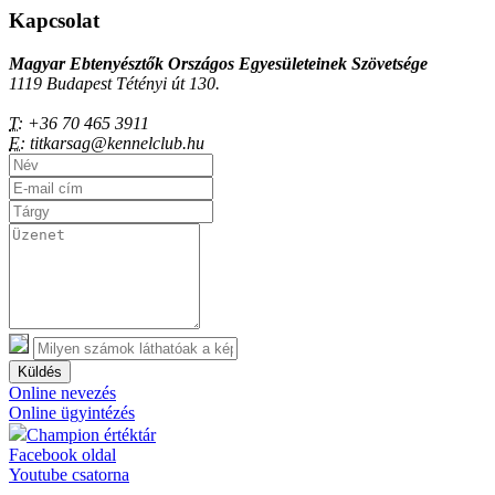
Kapcsolat
Magyar Ebtenyésztők Országos Egyesületeinek Szövetsége
1119 Budapest Tétényi út 130.
T:
+36 70 465 3911
E:
titkarsag@kennelclub.hu
Küldés
Online nevezés
Online ügyintézés
Champion értéktár
Facebook oldal
Youtube csatorna