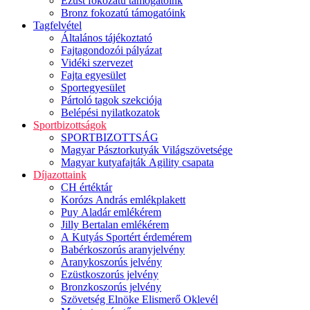
Ezüst fokozatú támogatóink
Bronz fokozatú támogatóink
Tagfelvétel
Általános tájékoztató
Fajtagondozói pályázat
Vidéki szervezet
Fajta egyesület
Sportegyesület
Pártoló tagok szekciója
Belépési nyilatkozatok
Sportbizottságok
SPORTBIZOTTSÁG
Magyar Pásztorkutyák Világszövetsége
Magyar kutyafajták Agility csapata
Díjazottaink
CH értéktár
Korózs András emlékplakett
Puy Aladár emlékérem
Jilly Bertalan emlékérem
A Kutyás Sportért érdemérem
Babérkoszorús aranyjelvény
Aranykoszorús jelvény
Ezüstkoszorús jelvény
Bronzkoszorús jelvény
Szövetség Elnöke Elismerő Oklevél