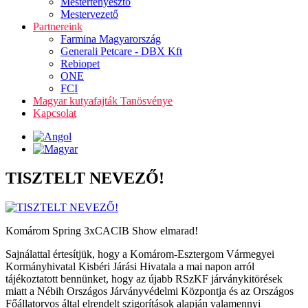
Mestertenyésztő
Mestervezető
Partnereink
Farmina Magyarország
Generali Petcare - DBX Kft
Rebiopet
ONE
FCI
Magyar kutyafajták Tanösvénye
Kapcsolat
TISZTELT NEVEZŐ!
Komárom Spring 3xCACIB Show elmarad!
Sajnálattal értesítjük, hogy a Komárom-Esztergom Vármegyei
Kormányhivatal Kisbéri Járási Hivatala a mai napon arról
tájékoztatott bennünket, hogy az újabb RSzKF járványkitörések
miatt a Nébih Országos Járványvédelmi Központja és az Országos
Főállatorvos által elrendelt szigorítások alapján valamennyi