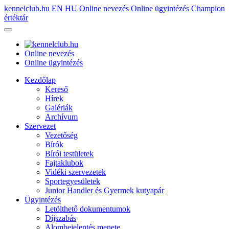
kennelclub.hu
EN
HU
Online nevezés
Online ügyintézés
Champion
értéktár
Online nevezés
Online ügyintézés
Kezdőlap
Kereső
Hírek
Galériák
Archívum
Szervezet
Vezetőség
Bírók
Bírói testületek
Fajtaklubok
Vidéki szervezetek
Sportegyesületek
Junior Handler és Gyermek kutyapár
Ügyintézés
Letölthető dokumentumok
Díjszabás
Alombejelentés menete