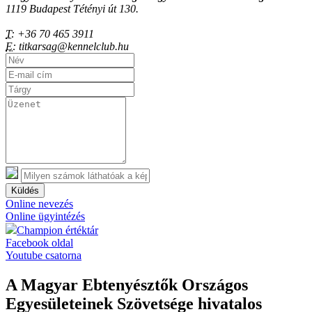
1119 Budapest Tétényi út 130.
T:
+36 70 465 3911
E:
titkarsag@kennelclub.hu
Küldés
Online nevezés
Online ügyintézés
Champion értéktár
Facebook oldal
Youtube csatorna
A Magyar Ebtenyésztők Országos
Egyesületeinek Szövetsége hivatalos