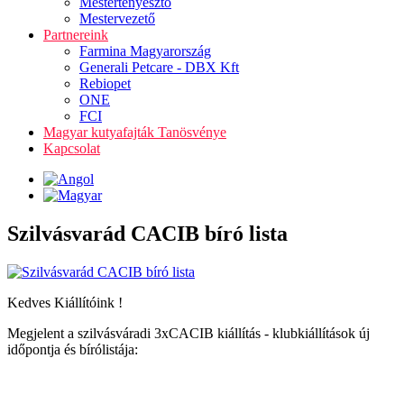
Mestertenyésztő
Mestervezető
Partnereink
Farmina Magyarország
Generali Petcare - DBX Kft
Rebiopet
ONE
FCI
Magyar kutyafajták Tanösvénye
Kapcsolat
Szilvásvarád CACIB bíró lista
Kedves Kiállítóink !
Megjelent a szilvásváradi 3xCACIB kiállítás - klubkiállítások új
időpontja és bírólistája: