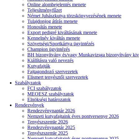
Online alombejelentés menete
Teljesítményfűzet
Német Juhászkutya törzskönyvezésének menete
Tulajdonjog átírás menete
Honosítás menete
Export pedigré kiváltásának menete
Kennelnév kiváltás menete
Szövetségi/Sportkártya ügyintézés
Champion ügyintézés
BH bizonyítvány és/vagy Munkavizsga bizonyítvány kiv
Kiállításra való nevezés
Kutyafajták
Fajtagondozó szervezetek
Elismert tenyésztői szervezetek
Szabályzatok
FCI szabályzatok
MEOESZ szabályzatok
Elnökségi határozatok
Rendezvények
Rendezvénynaptár 2026
Nemzeti kutyafajtaink éves pontversenye 2026
Tenyészszemle 2026
Rendezvénynaptár 2025
Tenyészszemle 2025
Nemzeti kutyafajtaink éves pontversenye 2025