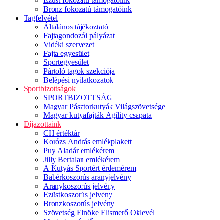
Ezüst fokozatú támogatóink
Bronz fokozatú támogatóink
Tagfelvétel
Általános tájékoztató
Fajtagondozói pályázat
Vidéki szervezet
Fajta egyesület
Sportegyesület
Pártoló tagok szekciója
Belépési nyilatkozatok
Sportbizottságok
SPORTBIZOTTSÁG
Magyar Pásztorkutyák Világszövetsége
Magyar kutyafajták Agility csapata
Díjazottaink
CH értéktár
Korózs András emlékplakett
Puy Aladár emlékérem
Jilly Bertalan emlékérem
A Kutyás Sportért érdemérem
Babérkoszorús aranyjelvény
Aranykoszorús jelvény
Ezüstkoszorús jelvény
Bronzkoszorús jelvény
Szövetség Elnöke Elismerő Oklevél