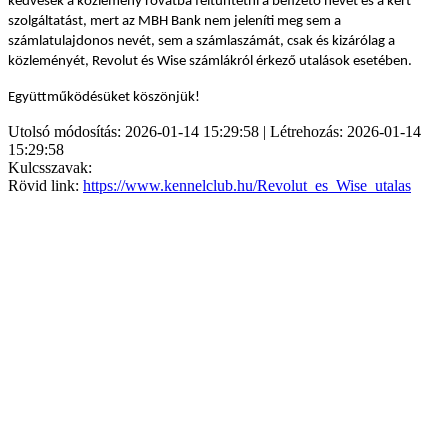
kedvesek a közlemény rovatba feltüntetni a befizető nevét és a kért
szolgáltatást, mert az MBH Bank nem jeleníti meg sem a
számlatulajdonos nevét, sem a számlaszámát, csak és kizárólag a
közleményét, Revolut és Wise számlákról érkező utalások esetében.
Együttműködésüket köszönjük!
Utolsó módosítás: 2026-01-14 15:29:58 | Létrehozás: 2026-01-14
15:29:58
Kulcsszavak:
Rövid link:
https://www.kennelclub.hu/Revolut_es_Wise_utalas