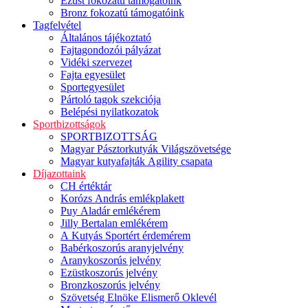
Ezüst fokozatú támogatóink
Bronz fokozatú támogatóink
Tagfelvétel
Általános tájékoztató
Fajtagondozói pályázat
Vidéki szervezet
Fajta egyesület
Sportegyesület
Pártoló tagok szekciója
Belépési nyilatkozatok
Sportbizottságok
SPORTBIZOTTSÁG
Magyar Pásztorkutyák Világszövetsége
Magyar kutyafajták Agility csapata
Díjazottaink
CH értéktár
Korózs András emlékplakett
Puy Aladár emlékérem
Jilly Bertalan emlékérem
A Kutyás Sportért érdemérem
Babérkoszorús aranyjelvény
Aranykoszorús jelvény
Ezüstkoszorús jelvény
Bronzkoszorús jelvény
Szövetség Elnöke Elismerő Oklevél