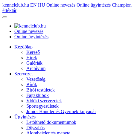
kennelclub.hu
EN
HU
Online nevezés
Online ügyintézés
Champion
értéktár
Online nevezés
Online ügyintézés
Kezdőlap
Kereső
Hírek
Galériák
Archívum
Szervezet
Vezetőség
Bírók
Bírói testületek
Fajtaklubok
Vidéki szervezetek
Sportegyesületek
Junior Handler és Gyermek kutyapár
Ügyintézés
Letölthető dokumentumok
Díjszabás
Alombejelentés menete