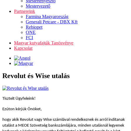
Mestertenyésztő
Mestervezető
Partnereink
Farmina Magyarország
Generali Petcare - DBX Kft
Rebiopet
ONE
FCI
Magyar kutyafajták Tanösvénye
Kapcsolat
Revolut és Wise utalás
Tisztelt Ügyfeleink!
Ezúton kérjük Önöket,
hogy akik Revolut vagy Wise számlával rendelkeznek és arról indítanak
utalást a MEOE Szövetség bankszámlájára, minden utalásnál legyenek