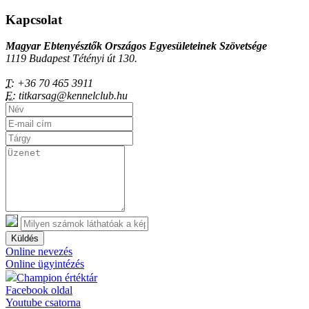
Kapcsolat
Magyar Ebtenyésztők Országos Egyesületeinek Szövetsége
1119 Budapest Tétényi út 130.
T:
+36 70 465 3911
E:
titkarsag@kennelclub.hu
Küldés
Online nevezés
Online ügyintézés
Champion értéktár
Facebook oldal
Youtube csatorna