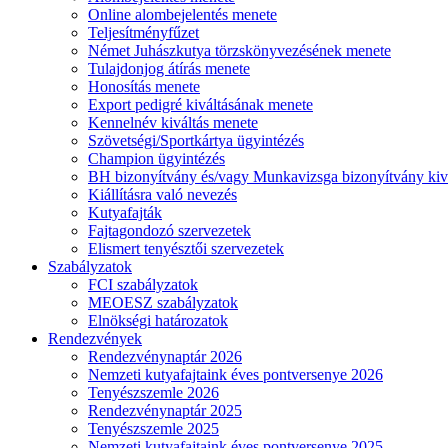
Online alombejelentés menete
Teljesítményfűzet
Német Juhászkutya törzskönyvezésének menete
Tulajdonjog átírás menete
Honosítás menete
Export pedigré kiváltásának menete
Kennelnév kiváltás menete
Szövetségi/Sportkártya ügyintézés
Champion ügyintézés
BH bizonyítvány és/vagy Munkavizsga bizonyítvány kiv
Kiállításra való nevezés
Kutyafajták
Fajtagondozó szervezetek
Elismert tenyésztői szervezetek
Szabályzatok
FCI szabályzatok
MEOESZ szabályzatok
Elnökségi határozatok
Rendezvények
Rendezvénynaptár 2026
Nemzeti kutyafajtaink éves pontversenye 2026
Tenyészszemle 2026
Rendezvénynaptár 2025
Tenyészszemle 2025
Nemzeti kutyafajtaink éves pontversenye 2025