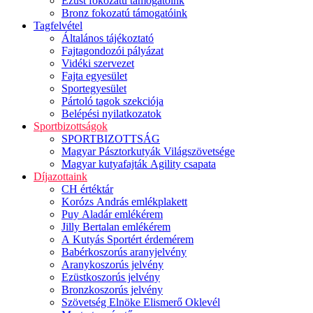
Ezüst fokozatú támogatóink
Bronz fokozatú támogatóink
Tagfelvétel
Általános tájékoztató
Fajtagondozói pályázat
Vidéki szervezet
Fajta egyesület
Sportegyesület
Pártoló tagok szekciója
Belépési nyilatkozatok
Sportbizottságok
SPORTBIZOTTSÁG
Magyar Pásztorkutyák Világszövetsége
Magyar kutyafajták Agility csapata
Díjazottaink
CH értéktár
Korózs András emlékplakett
Puy Aladár emlékérem
Jilly Bertalan emlékérem
A Kutyás Sportért érdemérem
Babérkoszorús aranyjelvény
Aranykoszorús jelvény
Ezüstkoszorús jelvény
Bronzkoszorús jelvény
Szövetség Elnöke Elismerő Oklevél