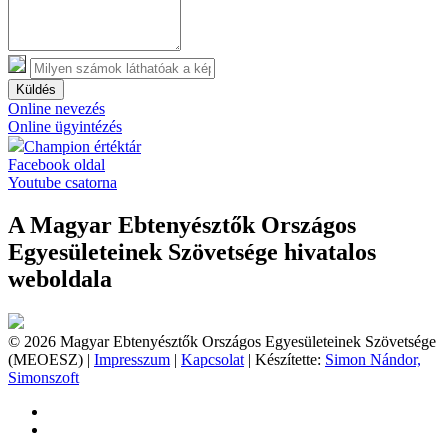
Küldés
Online nevezés
Online ügyintézés
Champion értéktár
Facebook oldal
Youtube csatorna
A Magyar Ebtenyésztők Országos
Egyesületeinek Szövetsége hivatalos
weboldala
© 2026 Magyar Ebtenyésztők Országos Egyesületeinek Szövetsége
(MEOESZ) |
Impresszum
|
Kapcsolat
| Készítette:
Simon Nándor,
Simonszoft