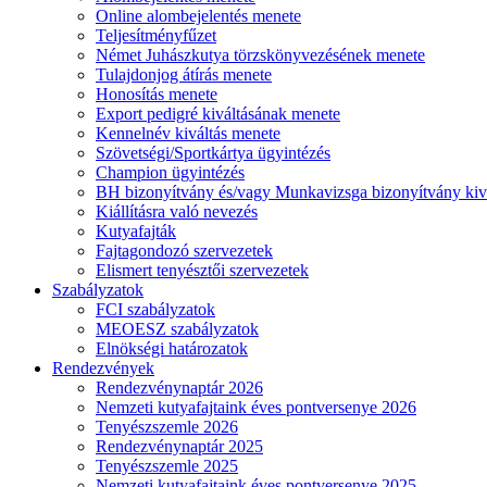
Online alombejelentés menete
Teljesítményfűzet
Német Juhászkutya törzskönyvezésének menete
Tulajdonjog átírás menete
Honosítás menete
Export pedigré kiváltásának menete
Kennelnév kiváltás menete
Szövetségi/Sportkártya ügyintézés
Champion ügyintézés
BH bizonyítvány és/vagy Munkavizsga bizonyítvány kiv
Kiállításra való nevezés
Kutyafajták
Fajtagondozó szervezetek
Elismert tenyésztői szervezetek
Szabályzatok
FCI szabályzatok
MEOESZ szabályzatok
Elnökségi határozatok
Rendezvények
Rendezvénynaptár 2026
Nemzeti kutyafajtaink éves pontversenye 2026
Tenyészszemle 2026
Rendezvénynaptár 2025
Tenyészszemle 2025
Nemzeti kutyafajtaink éves pontversenye 2025