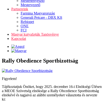
Mestertenyésztő
Mestervezető
Partnereink
Farmina Magyarország
Generali Petcare - DBX Kft
Rebiopet
ONE
FCI
Magyar kutyafajták Tanösvénye
Kapcsolat
Rally Obedience Sportbizottság
Figyelem!
Tájékoztatjuk Önöket, hogy 2025. december 16-i Elnökségi Ülésen
a MEOE Szövetség elnöksége a Rally Obcedience Sportbizottság
elnökévé és tagjaivá az alábbi személyeket választotta és nevezte
ki: