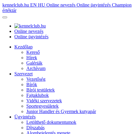
kennelclub.hu
EN
HU
Online nevezés
Online ügyintézés
Champion
értéktár
Online nevezés
Online ügyintézés
Kezdőlap
Kereső
Hírek
Galériák
Archívum
Szervezet
Vezetőség
Bírók
Bírói testületek
Fajtaklubok
Vidéki szervezetek
Sportegyesületek
Junior Handler és Gyermek kutyapár
Ügyintézés
Letölthető dokumentumok
Díjszabás
Alombejelentés menete