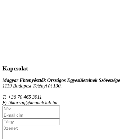
Kapcsolat
Magyar Ebtenyésztők Országos Egyesületeinek Szövetsége
1119 Budapest Tétényi út 130.
T:
+36 70 465 3911
E:
titkarsag@kennelclub.hu