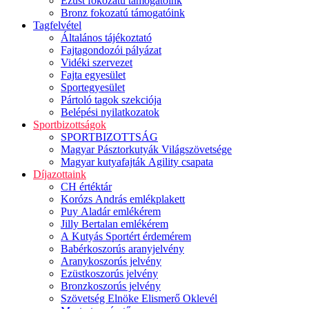
Ezüst fokozatú támogatóink
Bronz fokozatú támogatóink
Tagfelvétel
Általános tájékoztató
Fajtagondozói pályázat
Vidéki szervezet
Fajta egyesület
Sportegyesület
Pártoló tagok szekciója
Belépési nyilatkozatok
Sportbizottságok
SPORTBIZOTTSÁG
Magyar Pásztorkutyák Világszövetsége
Magyar kutyafajták Agility csapata
Díjazottaink
CH értéktár
Korózs András emlékplakett
Puy Aladár emlékérem
Jilly Bertalan emlékérem
A Kutyás Sportért érdemérem
Babérkoszorús aranyjelvény
Aranykoszorús jelvény
Ezüstkoszorús jelvény
Bronzkoszorús jelvény
Szövetség Elnöke Elismerő Oklevél