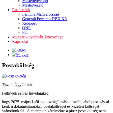
Mestertenyésztő
Mestervezető
Partnereink
Farmina Magyarország
Generali Petcare - DBX Kft
Rebiopet
ONE
FCI
Magyar kutyafajták Tanösvénye
Kapcsolat
Postaköltség
Tisztelt Ügyfeleink!
Felhívjuk szíves figyelmüket,
hogy 2025. május 1-től azon szolgáltatások esetén, ahol postázással
kérik a dokumentumokat, postaköltséget és kezelési költséget
számolunk fel. A champion kérelmekre a plusz postaköltség nem