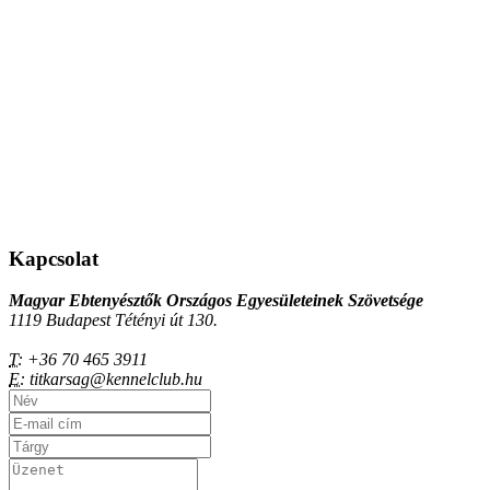
Kapcsolat
Magyar Ebtenyésztők Országos Egyesületeinek Szövetsége
1119 Budapest Tétényi út 130.
T:
+36 70 465 3911
E:
titkarsag@kennelclub.hu