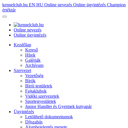
kennelclub.hu
EN
HU
Online nevezés
Online ügyintézés
Champion
értéktár
Online nevezés
Online ügyintézés
Kezdőlap
Kereső
Hírek
Galériák
Archívum
Szervezet
Vezetőség
Bírók
Bírói testületek
Fajtaklubok
Vidéki szervezetek
Sportegyesületek
Junior Handler és Gyermek kutyapár
Ügyintézés
Letölthető dokumentumok
Díjszabás
Alombejelentés menete