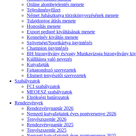
Online alombejelentés menete
Teljesítményfűzet
Német Juhászkutya törzskönyvezésének menete
Tulajdonjog átírás menete
Honosítás menete
Export pedigré kiváltásának menete
Kennelnév kiváltás menete
Szövetségi/Sportkártya ügyintézés
Champion ügyintézés
BH bizonyítvány és/vagy Munkavizsga bizonyítvány kiv
Kiállításra való nevezés
Kutyafajták
Fajtagondozó szervezetek
Elismert tenyésztői szervezetek
Szabályzatok
FCI szabályzatok
MEOESZ szabályzatok
Elnökségi határozatok
Rendezvények
Rendezvénynaptár 2026
Nemzeti kutyafajtaink éves pontversenye 2026
Tenyészszemle 2026
Rendezvénynaptár 2025
Tenyészszemle 2025
Nemzeti kutyafajtaink éves pontversenye 2025