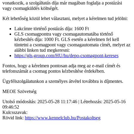
vonatkozik, a szolgáltatás díja már magában foglalja a postázási
vagy csomagküldés költségét.
Két lehetőség közül lehet választani, melyet a kérelmen tud jelölni:
Lakcímre történő postázás díja: 1600 Ft
GLS csomagpontra vagy csomagautomatába történő
kézbesítés díja: 1000 Ft. GLS esetén a kérelmen fel kell
tüntetni a csomagpont vagy csomagautomata címét, melyet az
alábbi linken tud megkeresni:
https://gls-group.com/HU/hu/depo-csomagpont-kereses
Fontos, hogy a kérelmen pontosan adja meg az e-mail címét és
telefonszámát a csomag pontos kézbesítése érdekében.
Ügyfélszolgálatunkon a személyes átvétel továbbra is díjmentes.
MEOE Szövetség
Utolsó módosítás: 2025-05-28 11:17:46 | Létrehozás: 2025-05-16
09:46:52
Kulcsszavak:
Rövid link:
https://www.kennelclub.hu/Postakoltseg