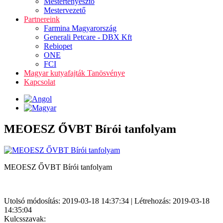
Mestertenyésztő
Mestervezető
Partnereink
Farmina Magyarország
Generali Petcare - DBX Kft
Rebiopet
ONE
FCI
Magyar kutyafajták Tanösvénye
Kapcsolat
MEOESZ ŐVBT Bírói tanfolyam
MEOESZ ŐVBT Bírói tanfolyam
Utolsó módosítás: 2019-03-18 14:37:34 | Létrehozás: 2019-03-18
14:35:04
Kulcsszavak: