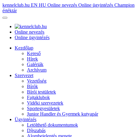
kennelclub.hu
EN
HU
Online nevezés
Online ügyintézés
Champion
értéktár
Online nevezés
Online ügyintézés
Kezdőlap
Kereső
Hírek
Galériák
Archívum
Szervezet
Vezetőség
Bírók
Bírói testületek
Fajtaklubok
Vidéki szervezetek
Sportegyesületek
Junior Handler és Gyermek kutyapár
Ügyintézés
Letölthető dokumentumok
Díjszabás
Alombejelentés menete