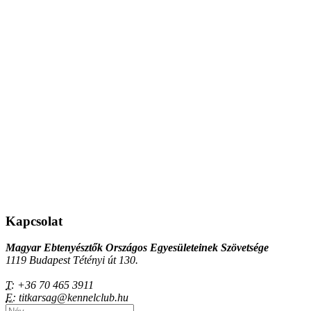
Kapcsolat
Magyar Ebtenyésztők Országos Egyesületeinek Szövetsége
1119 Budapest Tétényi út 130.
T:
+36 70 465 3911
E:
titkarsag@kennelclub.hu