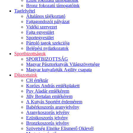
Ezüst fokozatú támogatóink
Bronz fokozatú támogatóink
Tagfelvétel
Általános tájékoztató
Fajtagondozói pályázat
Vidéki szervezet
Fajta egyesület
Sportegyesület
Pártoló tagok szekciója
Belépési nyilatkozatok
Sportbizottságok
SPORTBIZOTTSÁG
Magyar Pásztorkutyák Világszövetsége
Magyar kutyafajták Agility csapata
Díjazottaink
CH értéktár
Korózs András emlékplakett
Puy Aladár emlékérem
Jilly Bertalan emlékérem
A Kutyás Sportért érdemérem
Babérkoszorús aranyjelvény
Aranykoszorús jelvény
Ezüstkoszorús jelvény
Bronzkoszorús jelvény
Szövetség Elnöke Elismerő Oklevél