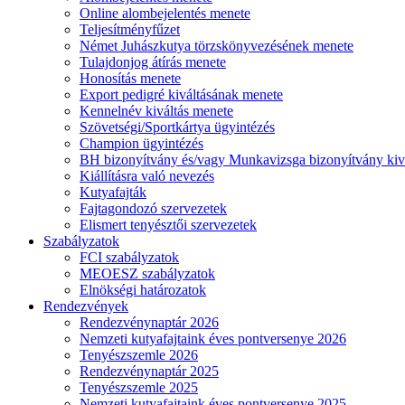
Online alombejelentés menete
Teljesítményfűzet
Német Juhászkutya törzskönyvezésének menete
Tulajdonjog átírás menete
Honosítás menete
Export pedigré kiváltásának menete
Kennelnév kiváltás menete
Szövetségi/Sportkártya ügyintézés
Champion ügyintézés
BH bizonyítvány és/vagy Munkavizsga bizonyítvány kiv
Kiállításra való nevezés
Kutyafajták
Fajtagondozó szervezetek
Elismert tenyésztői szervezetek
Szabályzatok
FCI szabályzatok
MEOESZ szabályzatok
Elnökségi határozatok
Rendezvények
Rendezvénynaptár 2026
Nemzeti kutyafajtaink éves pontversenye 2026
Tenyészszemle 2026
Rendezvénynaptár 2025
Tenyészszemle 2025
Nemzeti kutyafajtaink éves pontversenye 2025