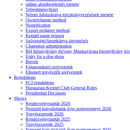
online alombejelentés menete
Teljesítményfüzet
Német Juhászkutya törzskönyvezésének menete
Ownerchange method
Nostrification
Export pedigree method
Kennel name request
Szövetségi/Sportkártya ügyintézés
Champion administration
BH bizonyítvány és/vagy Munkavizsga bizonyítvány kiv
Entry for a dog show
Breeds
Fajtagondozó szervezetek
Elismert tenyésztői szervezetek
Regulations
FCI regulations
Hungarian Kennel Club General Rules
Presidential Decisions
Shows
Rendezvénynaptár 2026
Nemzeti kutyafajtaink éves pontversenye 2026
Tenyészszemle 2026
Rendezvénynaptár 2025
Tenyészszemle 2025
Nemzeti kutyafajtaink éves pontversenye 2025