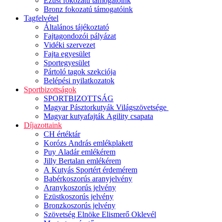
Ezüst fokozatú támogatóink
Bronz fokozatú támogatóink
Tagfelvétel
Általános tájékoztató
Fajtagondozói pályázat
Vidéki szervezet
Fajta egyesület
Sportegyesület
Pártoló tagok szekciója
Belépési nyilatkozatok
Sportbizottságok
SPORTBIZOTTSÁG
Magyar Pásztorkutyák Világszövetsége
Magyar kutyafajták Agility csapata
Díjazottaink
CH értéktár
Korózs András emlékplakett
Puy Aladár emlékérem
Jilly Bertalan emlékérem
A Kutyás Sportért érdemérem
Babérkoszorús aranyjelvény
Aranykoszorús jelvény
Ezüstkoszorús jelvény
Bronzkoszorús jelvény
Szövetség Elnöke Elismerő Oklevél