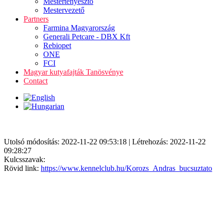
Mestertenyésztő
Mestervezető
Partners
Farmina Magyarország
Generali Petcare - DBX Kft
Rebiopet
ONE
FCI
Magyar kutyafajták Tanösvénye
Contact
Utolsó módosítás: 2022-11-22 09:53:18 | Létrehozás: 2022-11-22
09:28:27
Kulcsszavak:
Rövid link:
https://www.kennelclub.hu/Korozs_Andras_bucsuztato