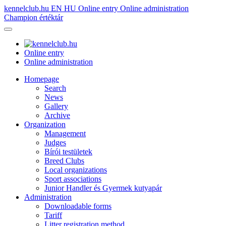
kennelclub.hu
EN
HU
Online entry
Online administration
Champion értéktár
Online entry
Online administration
Homepage
Search
News
Gallery
Archive
Organization
Management
Judges
Bírói testületek
Breed Clubs
Local organizations
Sport associations
Junior Handler és Gyermek kutyapár
Administration
Downloadable forms
Tariff
Litter registration method