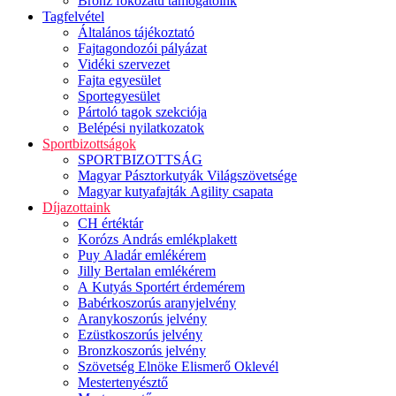
Bronz fokozatú támogatóink
Tagfelvétel
Általános tájékoztató
Fajtagondozói pályázat
Vidéki szervezet
Fajta egyesület
Sportegyesület
Pártoló tagok szekciója
Belépési nyilatkozatok
Sportbizottságok
SPORTBIZOTTSÁG
Magyar Pásztorkutyák Világszövetsége
Magyar kutyafajták Agility csapata
Díjazottaink
CH értéktár
Korózs András emlékplakett
Puy Aladár emlékérem
Jilly Bertalan emlékérem
A Kutyás Sportért érdemérem
Babérkoszorús aranyjelvény
Aranykoszorús jelvény
Ezüstkoszorús jelvény
Bronzkoszorús jelvény
Szövetség Elnöke Elismerő Oklevél
Mestertenyésztő