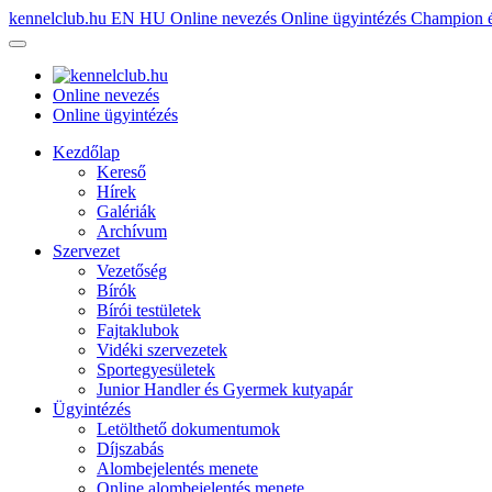
kennelclub.hu
EN
HU
Online nevezés
Online ügyintézés
Champion é
Online nevezés
Online ügyintézés
Kezdőlap
Kereső
Hírek
Galériák
Archívum
Szervezet
Vezetőség
Bírók
Bírói testületek
Fajtaklubok
Vidéki szervezetek
Sportegyesületek
Junior Handler és Gyermek kutyapár
Ügyintézés
Letölthető dokumentumok
Díjszabás
Alombejelentés menete
Online alombejelentés menete