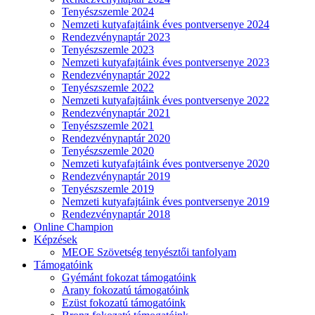
Tenyészszemle 2024
Nemzeti kutyafajtáink éves pontversenye 2024
Rendezvénynaptár 2023
Tenyészszemle 2023
Nemzeti kutyafajtáink éves pontversenye 2023
Rendezvénynaptár 2022
Tenyészszemle 2022
Nemzeti kutyafajtáink éves pontversenye 2022
Rendezvénynaptár 2021
Tenyészszemle 2021
Rendezvénynaptár 2020
Tenyészszemle 2020
Nemzeti kutyafajtáink éves pontversenye 2020
Rendezvénynaptár 2019
Tenyészszemle 2019
Nemzeti kutyafajtáink éves pontversenye 2019
Rendezvénynaptár 2018
Online Champion
Képzések
MEOE Szövetség tenyésztői tanfolyam
Támogatóink
Gyémánt fokozat támogatóink
Arany fokozatú támogatóink
Ezüst fokozatú támogatóink