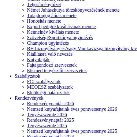
Teljesítményfűzet
Német Juhászkutya törzskönyvezésének menete
Tulajdonjog átírás menete
Honosítás menete
Export pedigré kiváltásának menete
Kennelnév kiváltás menete
Szövetségi/Sportkártya ügyintézés
Champion ügyintézés
BH bizonyítvány és/vagy Munkavizsga bizonyítvány kiv
Kiállításra való nevezés
Kutyafajták
Fajtagondozó szervezetek
Elismert tenyésztői szervezetek
Szabályzatok
FCI szabályzatok
MEOESZ szabályzatok
Elnökségi határozatok
Rendezvények
Rendezvénynaptár 2026
Nemzeti kutyafajtaink éves pontversenye 2026
Tenyészszemle 2026
Rendezvénynaptár 2025
Tenyészszemle 2025
Nemzeti kutyafajtaink éves pontversenye 2025
Rendezvénynaptár 2024