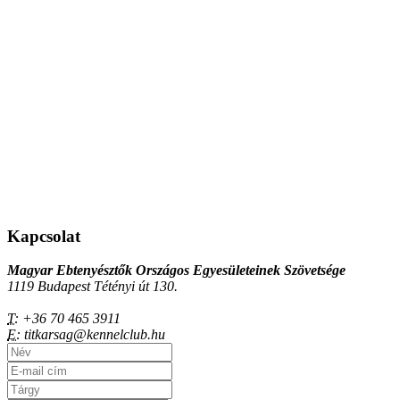
Kapcsolat
Magyar Ebtenyésztők Országos Egyesületeinek Szövetsége
1119 Budapest Tétényi út 130.
T:
+36 70 465 3911
E:
titkarsag@kennelclub.hu