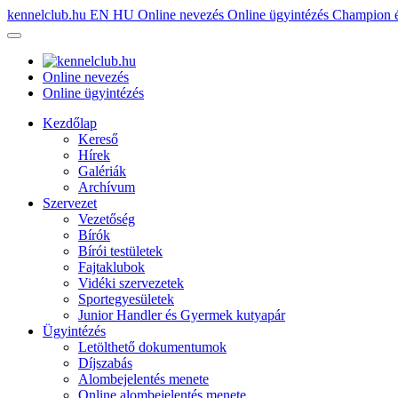
kennelclub.hu
EN
HU
Online nevezés
Online ügyintézés
Champion é
Online nevezés
Online ügyintézés
Kezdőlap
Kereső
Hírek
Galériák
Archívum
Szervezet
Vezetőség
Bírók
Bírói testületek
Fajtaklubok
Vidéki szervezetek
Sportegyesületek
Junior Handler és Gyermek kutyapár
Ügyintézés
Letölthető dokumentumok
Díjszabás
Alombejelentés menete
Online alombejelentés menete