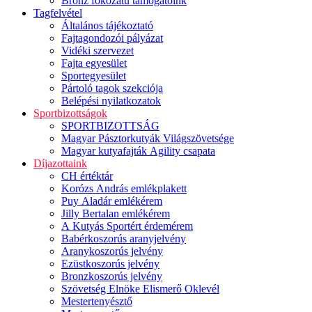
Bronz fokozatú támogatóink
Tagfelvétel
Általános tájékoztató
Fajtagondozói pályázat
Vidéki szervezet
Fajta egyesület
Sportegyesület
Pártoló tagok szekciója
Belépési nyilatkozatok
Sportbizottságok
SPORTBIZOTTSÁG
Magyar Pásztorkutyák Világszövetsége
Magyar kutyafajták Agility csapata
Díjazottaink
CH értéktár
Korózs András emlékplakett
Puy Aladár emlékérem
Jilly Bertalan emlékérem
A Kutyás Sportért érdemérem
Babérkoszorús aranyjelvény
Aranykoszorús jelvény
Ezüstkoszorús jelvény
Bronzkoszorús jelvény
Szövetség Elnöke Elismerő Oklevél
Mestertenyésztő