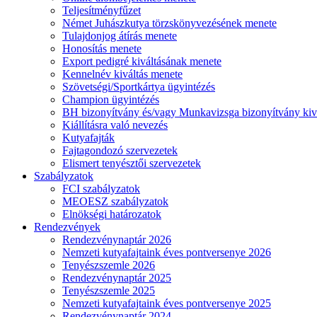
Teljesítményfűzet
Német Juhászkutya törzskönyvezésének menete
Tulajdonjog átírás menete
Honosítás menete
Export pedigré kiváltásának menete
Kennelnév kiváltás menete
Szövetségi/Sportkártya ügyintézés
Champion ügyintézés
BH bizonyítvány és/vagy Munkavizsga bizonyítvány kiv
Kiállításra való nevezés
Kutyafajták
Fajtagondozó szervezetek
Elismert tenyésztői szervezetek
Szabályzatok
FCI szabályzatok
MEOESZ szabályzatok
Elnökségi határozatok
Rendezvények
Rendezvénynaptár 2026
Nemzeti kutyafajtaink éves pontversenye 2026
Tenyészszemle 2026
Rendezvénynaptár 2025
Tenyészszemle 2025
Nemzeti kutyafajtaink éves pontversenye 2025
Rendezvénynaptár 2024