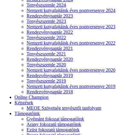
Tenyészszemle 2024
Nemzeti kutyafajtáink éves pontversenye 2024
Rendezvénynaptár 2023
Tenyészszemle 2023
Nemzeti kutyafajtáink éves pontversenye 2023
Rendezvénynaptár 2022
Tenyészszemle 2022
Nemzeti kutyafajtáink éves pontversenye 2022
Rendezvénynaptár 2021
Tenyészszemle 2021
Rendezvénynaptár 2020
Tenyészszemle 2020
Nemzeti kutyafajtáink éves pontversenye 2020
Rendezvénynaptár 2019
Tenyészszemle 2019
Nemzeti kutyafajtáink éves pontversenye 2019
Rendezvénynaptár 2018
Online Champion
Képzések
MEOE Szövetség tenyésztői tanfolyam
Támogatóink
Gyémánt fokozat támogatóink
Arany fokozatú támogatóink
Ezüst fokozatú támogatóink