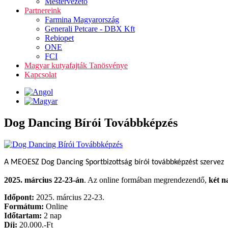
Mestervezető
Partnereink
Farmina Magyarország
Generali Petcare - DBX Kft
Rebiopet
ONE
FCI
Magyar kutyafajták Tanösvénye
Kapcsolat
Dog Dancing Bírói Továbbképzés
A MEOESZ Dog Dancing Sportbizottság bírói továbbképzést szervez
2025. március 22-23-án
. Az online formában megrendezendő,
két n
Időpont:
2025. március 22-23.
Formátum:
Online
Időtartam:
2 nap
Díj:
20.000.-Ft