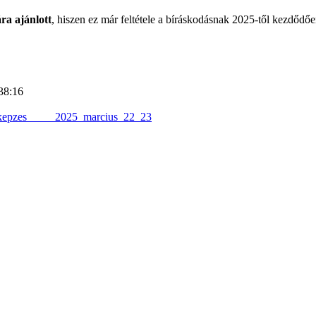
ra ajánlott
, hiszen ez már feltétele a bíráskodásnak 2025-től kezdődőe
38:16
bkepzes_____2025_marcius_22_23