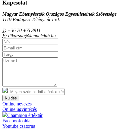
Kapcsolat
Magyar Ebtenyésztők Országos Egyesületeinek Szövetsége
1119 Budapest Tétényi út 130.
T:
+36 70 465 3911
E:
titkarsag@kennelclub.hu
Küldés
Online nevezés
Online ügyintézés
Champion értéktár
Facebook oldal
Youtube csatorna