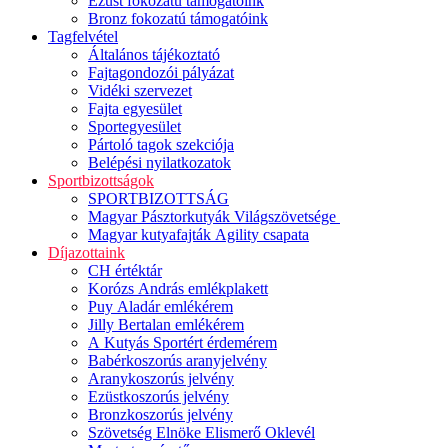
Ezüst fokozatú támogatóink
Bronz fokozatú támogatóink
Tagfelvétel
Általános tájékoztató
Fajtagondozói pályázat
Vidéki szervezet
Fajta egyesület
Sportegyesület
Pártoló tagok szekciója
Belépési nyilatkozatok
Sportbizottságok
SPORTBIZOTTSÁG
Magyar Pásztorkutyák Világszövetsége
Magyar kutyafajták Agility csapata
Díjazottaink
CH értéktár
Korózs András emlékplakett
Puy Aladár emlékérem
Jilly Bertalan emlékérem
A Kutyás Sportért érdemérem
Babérkoszorús aranyjelvény
Aranykoszorús jelvény
Ezüstkoszorús jelvény
Bronzkoszorús jelvény
Szövetség Elnöke Elismerő Oklevél