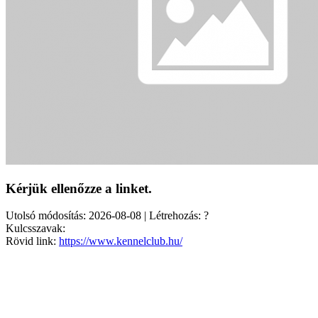
Kérjük ellenőzze a linket.
Utolsó módosítás: 2026-08-08 | Létrehozás: ?
Kulcsszavak:
Rövid link:
https://www.kennelclub.hu/