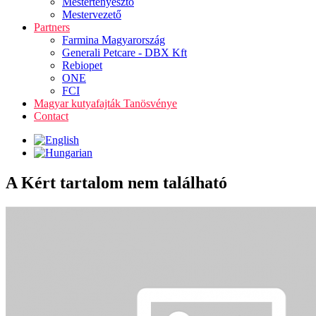
Mestertenyésztő
Mestervezető
Partners
Farmina Magyarország
Generali Petcare - DBX Kft
Rebiopet
ONE
FCI
Magyar kutyafajták Tanösvénye
Contact
A Kért tartalom nem található