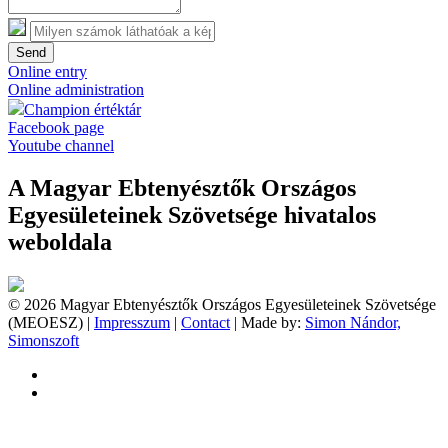
Send
Online entry
Online administration
Champion értéktár
Facebook page
Youtube channel
A Magyar Ebtenyésztők Országos
Egyesületeinek Szövetsége hivatalos
weboldala
© 2026 Magyar Ebtenyésztők Országos Egyesületeinek Szövetsége
(MEOESZ) |
Impresszum
|
Contact
| Made by:
Simon Nándor,
Simonszoft