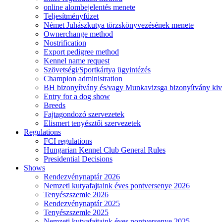
online alombejelentés menete
Teljesítményfüzet
Német Juhászkutya törzskönyvezésének menete
Ownerchange method
Nostrification
Export pedigree method
Kennel name request
Szövetségi/Sportkártya ügyintézés
Champion administration
BH bizonyítvány és/vagy Munkavizsga bizonyítvány kiv
Entry for a dog show
Breeds
Fajtagondozó szervezetek
Elismert tenyésztői szervezetek
Regulations
FCI regulations
Hungarian Kennel Club General Rules
Presidential Decisions
Shows
Rendezvénynaptár 2026
Nemzeti kutyafajtaink éves pontversenye 2026
Tenyészszemle 2026
Rendezvénynaptár 2025
Tenyészszemle 2025
Nemzeti kutyafajtaink éves pontversenye 2025