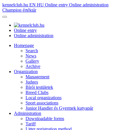
kennelclub.hu
EN
HU
Online entry
Online administration
Champion értéktár
Online entry
Online administration
Homepage
Search
News
Gallery
Archive
Organization
Management
Judges
Bírói testületek
Breed Clubs
Local organizations
Sport associations
Junior Handler és Gyermek kutyapár
Administration
Downloadable forms
Tariff
Litter registration method