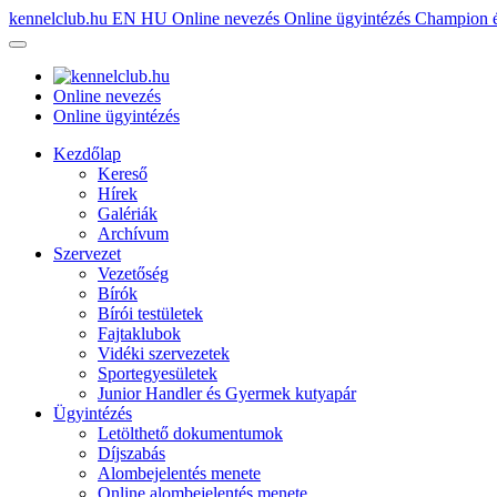
kennelclub.hu
EN
HU
Online nevezés
Online ügyintézés
Champion é
Online nevezés
Online ügyintézés
Kezdőlap
Kereső
Hírek
Galériák
Archívum
Szervezet
Vezetőség
Bírók
Bírói testületek
Fajtaklubok
Vidéki szervezetek
Sportegyesületek
Junior Handler és Gyermek kutyapár
Ügyintézés
Letölthető dokumentumok
Díjszabás
Alombejelentés menete
Online alombejelentés menete