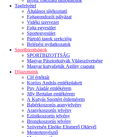
Bronz fokozatú támogatóink
Tagfelvétel
Általános tájékoztató
Fajtagondozói pályázat
Vidéki szervezet
Fajta egyesület
Sportegyesület
Pártoló tagok szekciója
Belépési nyilatkozatok
Sportbizottságok
SPORTBIZOTTSÁG
Magyar Pásztorkutyák Világszövetsége
Magyar kutyafajták Agility csapata
Díjazottaink
CH értéktár
Korózs András emlékplakett
Puy Aladár emlékérem
Jilly Bertalan emlékérem
A Kutyás Sportért érdemérem
Babérkoszorús aranyjelvény
Aranykoszorús jelvény
Ezüstkoszorús jelvény
Bronzkoszorús jelvény
Szövetség Elnöke Elismerő Oklevél
Mestertenyésztő