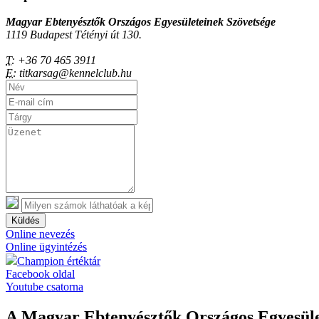
Magyar Ebtenyésztők Országos Egyesületeinek Szövetsége
1119 Budapest Tétényi út 130.
T:
+36 70 465 3911
E:
titkarsag@kennelclub.hu
Küldés
Online nevezés
Online ügyintézés
Champion értéktár
Facebook oldal
Youtube csatorna
A Magyar Ebtenyésztők Országos Egyesület