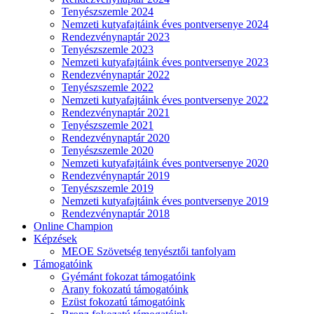
Tenyészszemle 2024
Nemzeti kutyafajtáink éves pontversenye 2024
Rendezvénynaptár 2023
Tenyészszemle 2023
Nemzeti kutyafajtáink éves pontversenye 2023
Rendezvénynaptár 2022
Tenyészszemle 2022
Nemzeti kutyafajtáink éves pontversenye 2022
Rendezvénynaptár 2021
Tenyészszemle 2021
Rendezvénynaptár 2020
Tenyészszemle 2020
Nemzeti kutyafajtáink éves pontversenye 2020
Rendezvénynaptár 2019
Tenyészszemle 2019
Nemzeti kutyafajtáink éves pontversenye 2019
Rendezvénynaptár 2018
Online Champion
Képzések
MEOE Szövetség tenyésztői tanfolyam
Támogatóink
Gyémánt fokozat támogatóink
Arany fokozatú támogatóink
Ezüst fokozatú támogatóink