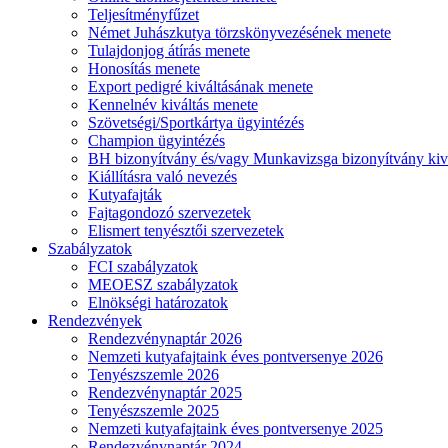
Teljesítményfűzet
Német Juhászkutya törzskönyvezésének menete
Tulajdonjog átírás menete
Honosítás menete
Export pedigré kiváltásának menete
Kennelnév kiváltás menete
Szövetségi/Sportkártya ügyintézés
Champion ügyintézés
BH bizonyítvány és/vagy Munkavizsga bizonyítvány kiv
Kiállításra való nevezés
Kutyafajták
Fajtagondozó szervezetek
Elismert tenyésztői szervezetek
Szabályzatok
FCI szabályzatok
MEOESZ szabályzatok
Elnökségi határozatok
Rendezvények
Rendezvénynaptár 2026
Nemzeti kutyafajtaink éves pontversenye 2026
Tenyészszemle 2026
Rendezvénynaptár 2025
Tenyészszemle 2025
Nemzeti kutyafajtaink éves pontversenye 2025
Rendezvénynaptár 2024