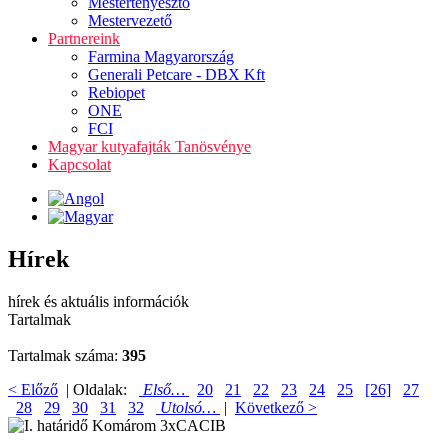
Mestertenyésztő
Mestervezető
Partnereink
Farmina Magyarország
Generali Petcare - DBX Kft
Rebiopet
ONE
FCI
Magyar kutyafajták Tanösvénye
Kapcsolat
Hírek
hírek és aktuális információk
Tartalmak
Tartalmak száma:
395
< Előző
| Oldalak:
Első…
20
21
22
23
24
25
[26]
27
28
29
30
31
32
Utolsó…
|
Következő >