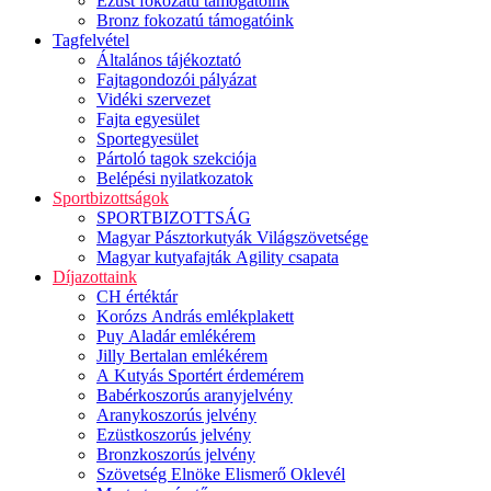
Ezüst fokozatú támogatóink
Bronz fokozatú támogatóink
Tagfelvétel
Általános tájékoztató
Fajtagondozói pályázat
Vidéki szervezet
Fajta egyesület
Sportegyesület
Pártoló tagok szekciója
Belépési nyilatkozatok
Sportbizottságok
SPORTBIZOTTSÁG
Magyar Pásztorkutyák Világszövetsége
Magyar kutyafajták Agility csapata
Díjazottaink
CH értéktár
Korózs András emlékplakett
Puy Aladár emlékérem
Jilly Bertalan emlékérem
A Kutyás Sportért érdemérem
Babérkoszorús aranyjelvény
Aranykoszorús jelvény
Ezüstkoszorús jelvény
Bronzkoszorús jelvény
Szövetség Elnöke Elismerő Oklevél