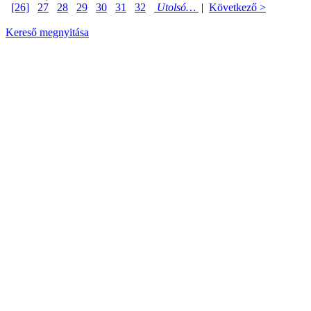
[26]
27
28
29
30
31
32
Utolsó…
|
Következő >
Kereső megnyitása