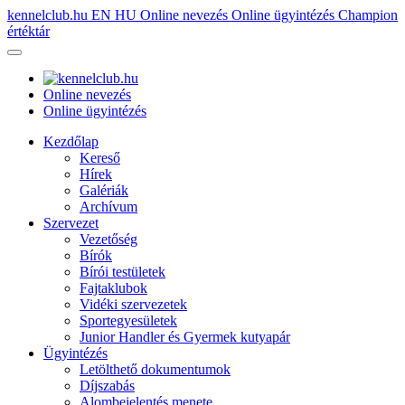
kennelclub.hu
EN
HU
Online nevezés
Online ügyintézés
Champion
értéktár
Online nevezés
Online ügyintézés
Kezdőlap
Kereső
Hírek
Galériák
Archívum
Szervezet
Vezetőség
Bírók
Bírói testületek
Fajtaklubok
Vidéki szervezetek
Sportegyesületek
Junior Handler és Gyermek kutyapár
Ügyintézés
Letölthető dokumentumok
Díjszabás
Alombejelentés menete