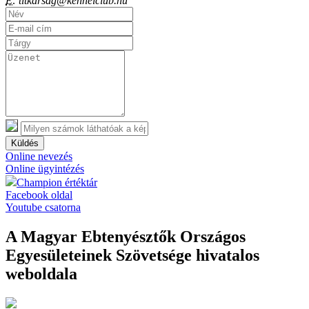
E:
titkarsag@kennelclub.hu
Küldés
Online nevezés
Online ügyintézés
Champion értéktár
Facebook oldal
Youtube csatorna
A Magyar Ebtenyésztők Országos
Egyesületeinek Szövetsége hivatalos
weboldala