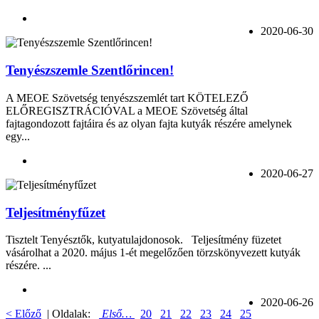
2020-06-30
Tenyészszemle Szentlőrincen!
A MEOE Szövetség tenyészszemlét tart KÖTELEZŐ
ELŐREGISZTRÁCIÓVAL a MEOE Szövetség által
fajtagondozott fajtáira és az olyan fajta kutyák részére amelynek
egy...
2020-06-27
Teljesítményfűzet
Tisztelt Tenyésztők, kutyatulajdonosok. Teljesítmény füzetet
vásárolhat a 2020. május 1-ét megelőzően törzskönyvezett kutyák
részére. ...
2020-06-26
< Előző
| Oldalak:
Első…
20
21
22
23
24
25