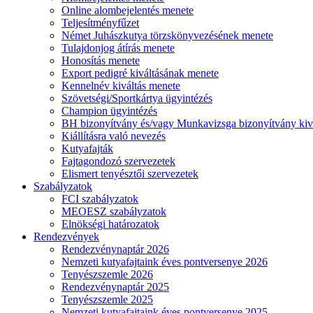
Online alombejelentés menete
Teljesítményfűzet
Német Juhászkutya törzskönyvezésének menete
Tulajdonjog átírás menete
Honosítás menete
Export pedigré kiváltásának menete
Kennelnév kiváltás menete
Szövetségi/Sportkártya ügyintézés
Champion ügyintézés
BH bizonyítvány és/vagy Munkavizsga bizonyítvány kiv
Kiállításra való nevezés
Kutyafajták
Fajtagondozó szervezetek
Elismert tenyésztői szervezetek
Szabályzatok
FCI szabályzatok
MEOESZ szabályzatok
Elnökségi határozatok
Rendezvények
Rendezvénynaptár 2026
Nemzeti kutyafajtaink éves pontversenye 2026
Tenyészszemle 2026
Rendezvénynaptár 2025
Tenyészszemle 2025
Nemzeti kutyafajtaink éves pontversenye 2025