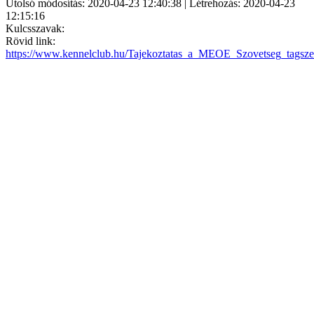
Utolsó módosítás: 2020-04-23 12:40:38 | Létrehozás: 2020-04-23
12:15:16
Kulcsszavak:
Rövid link:
https://www.kennelclub.hu/Tajekoztatas_a_MEOE_Szovetseg_tagszer