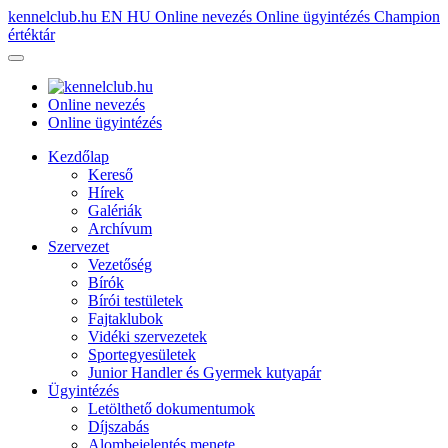
kennelclub.hu
EN
HU
Online nevezés
Online ügyintézés
Champion
értéktár
Online nevezés
Online ügyintézés
Kezdőlap
Kereső
Hírek
Galériák
Archívum
Szervezet
Vezetőség
Bírók
Bírói testületek
Fajtaklubok
Vidéki szervezetek
Sportegyesületek
Junior Handler és Gyermek kutyapár
Ügyintézés
Letölthető dokumentumok
Díjszabás
Alombejelentés menete