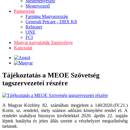
Mestertenyésztő
Mestervezető
Partnereink
Farmina Magyarország
Generali Petcare - DBX Kft
Rebiopet
ONE
FCI
Magyar kutyafajták Tanösvénye
Kapcsolat
Tájékoztatás a MEOE Szövetség
tagszervezetei részére
A Magyar Közlöny 82. számában megjelent a 140/2020.(IV.21.)
Korm. sz. rendelet, mely számos adózási könnyítést rendel el. A
rendelet szabályai bizonyos kivételekkel 2020. április 22. napján
léptek hatályba és jelen állás szerint a vészhelyzet megszűnéséig
tartanak.