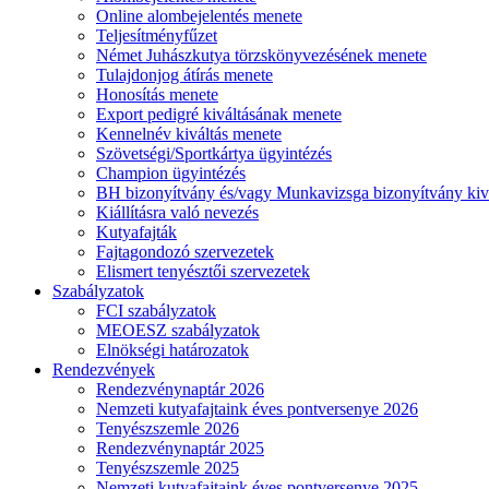
Online alombejelentés menete
Teljesítményfűzet
Német Juhászkutya törzskönyvezésének menete
Tulajdonjog átírás menete
Honosítás menete
Export pedigré kiváltásának menete
Kennelnév kiváltás menete
Szövetségi/Sportkártya ügyintézés
Champion ügyintézés
BH bizonyítvány és/vagy Munkavizsga bizonyítvány kiv
Kiállításra való nevezés
Kutyafajták
Fajtagondozó szervezetek
Elismert tenyésztői szervezetek
Szabályzatok
FCI szabályzatok
MEOESZ szabályzatok
Elnökségi határozatok
Rendezvények
Rendezvénynaptár 2026
Nemzeti kutyafajtaink éves pontversenye 2026
Tenyészszemle 2026
Rendezvénynaptár 2025
Tenyészszemle 2025
Nemzeti kutyafajtaink éves pontversenye 2025