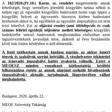
A
102/2020.(IV.10.) Korm. sz. rendelet
megteremtette annak
lehetőségét, hogy személyes jelenlétű közgyűlés tartása nélkül is
tudjon egy pl. egyesület közgyűlési határozatot hozni vagy éppen a
közgyűlés helyett az ügyvezetés bizonyos körben határozatot
hozhasson akkor is, ha egyébként az egyesület alapszabálya ezt nem
teszi lehetővé. Ezt az
eljárási rendet (ami többlépcsős és csak
számos feltétel egyidejű teljesítése mellett lehetséges
) közgyűlés
hatáskörébe tartozó határozatok meghozatalára elsősorban azon
tagszervezeteknek javasoljuk most, akiknek az éves beszámolón
kívül más fontos kérdésben is kell dönteniük.
A fenti tájékoztató annak kiadása napján, az akkor ismert
tények és szabályok szerint helytálló. A vészhelyzetre tekintettel
az irányadó jogszabályi háttér gyakorta változik. Ezért a
MEOESZ minden vonatkozó tájékoztatója későbbi
felhasználása esetén az annak alapjául szolgáló hivatkozások
(jogszabályok) aktuális tartalmának függvényében válhat
meghaladottá.
Budapest, 2020. április 22.
MEOE Szövetség Titkárság