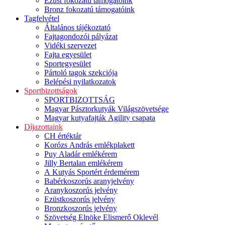
Ezüst fokozatú támogatóink
Bronz fokozatú támogatóink
Tagfelvétel
Általános tájékoztató
Fajtagondozói pályázat
Vidéki szervezet
Fajta egyesület
Sportegyesület
Pártoló tagok szekciója
Belépési nyilatkozatok
Sportbizottságok
SPORTBIZOTTSÁG
Magyar Pásztorkutyák Világszövetsége
Magyar kutyafajták Agility csapata
Díjazottaink
CH értéktár
Korózs András emlékplakett
Puy Aladár emlékérem
Jilly Bertalan emlékérem
A Kutyás Sportért érdemérem
Babérkoszorús aranyjelvény
Aranykoszorús jelvény
Ezüstkoszorús jelvény
Bronzkoszorús jelvény
Szövetség Elnöke Elismerő Oklevél