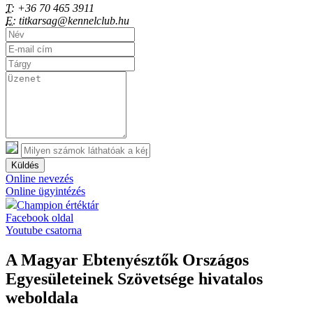
T:
+36 70 465 3911
E:
titkarsag@kennelclub.hu
Küldés
Online nevezés
Online ügyintézés
Champion értéktár
Facebook oldal
Youtube csatorna
A Magyar Ebtenyésztők Országos
Egyesületeinek Szövetsége hivatalos
weboldala