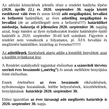
Az adózási könnyítések jelentős része a rendelet hatályba lépése
(2020. április 22.) és 2020. szeptember 30. napja között
esedékessé váló éves
és soron kívüli
adó megállapítási, bevallási
és befizetési
határidőket, az éves
adóelőleg megállapítási és
bevallási
(de az adóelőlegnél nem a befizetési!!!!)
határidőket
módosítja
,
halasztja el jellemzően 2020. szeptember 30.
napjáig
azzal, hogy minden az ilyen nyilatkozatok leadási határidejére épülő
határidőt is 2020. szeptember 30-tól kell számítani. Figyelem a
rendelet nem vonatkozik a folyamatos, pl. ÁFA bevallási és
megfizetési határidőkre, kizárólag az évesekre!!!!!!!
Az
adóelőlegek
fizetésének alapja addig a legutóbb benyújtott, azaz
a korábbi nyilatkozat lesz
.
A Rendelet szabályaiból tagjainkat elsősorban
a számviteli törvény
szerinti éves beszámoló („mérleg”)
és annak melléklete benyújtása
érinti elsősorban.
Ennek értelmében
az éves beszámoló
elkészítésének,
nyilvánosságra hozatalának, letétbe helyezésének, közzétételének,
benyújtásának
határideje 2020. szeptember 30.
Ehhez igazodóan
az éves társasági adó megfizetés határideje is
2020. szeptember 30.
napja.