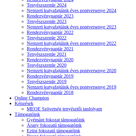
Tenyészszemle 2024
Nemzeti kutyafajtáink éves pontversenye 2024
Rendezvénynaptár 2023
Tenyészszemle 2023
Nemzeti kutyafajtáink éves pontversenye 2023
Rendezvénynaptár 2022
Tenyészszemle 2022
Nemzeti kutyafajtáink éves pontversenye 2022
Rendezvénynaptár 2021
Tenyészszemle 2021
Rendezvénynaptár 2020
Tenyészszemle 2020
Nemzeti kutyafajtáink éves pontversenye 2020
Rendezvénynaptár 2019
Tenyészszemle 2019
Nemzeti kutyafajtáink éves pontversenye 2019
Rendezvénynaptár 2018
Online Champion
Képzések
MEOE Szövetség tenyésztői tanfolyam
Támogatóink
Gyémánt fokozat támogatóink
Arany fokozatú támogatóink
Ezüst fokozatú támogatóink