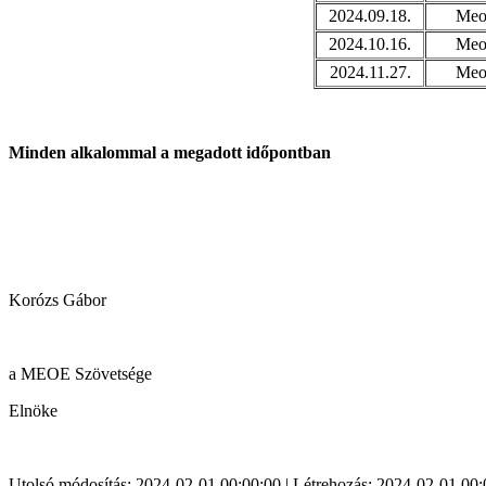
2024.09.18.
Meoe
2024.10.16.
Meoe
2024.11.27.
Meoe
Minden alkalommal a megadott időpontban
Korózs Gábor
a MEOE Szövetsége
Elnöke
Utolsó módosítás: 2024-02-01 00:00:00 | Létrehozás: 2024-02-01 00: