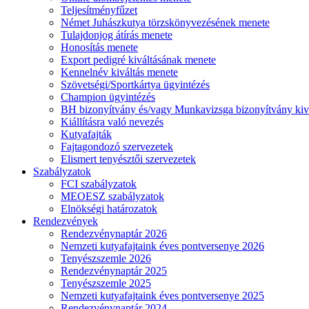
Teljesítményfűzet
Német Juhászkutya törzskönyvezésének menete
Tulajdonjog átírás menete
Honosítás menete
Export pedigré kiváltásának menete
Kennelnév kiváltás menete
Szövetségi/Sportkártya ügyintézés
Champion ügyintézés
BH bizonyítvány és/vagy Munkavizsga bizonyítvány kiv
Kiállításra való nevezés
Kutyafajták
Fajtagondozó szervezetek
Elismert tenyésztői szervezetek
Szabályzatok
FCI szabályzatok
MEOESZ szabályzatok
Elnökségi határozatok
Rendezvények
Rendezvénynaptár 2026
Nemzeti kutyafajtaink éves pontversenye 2026
Tenyészszemle 2026
Rendezvénynaptár 2025
Tenyészszemle 2025
Nemzeti kutyafajtaink éves pontversenye 2025
Rendezvénynaptár 2024