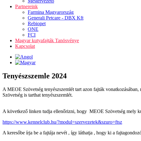
Mestervezető
Partnereink
Farmina Magyarország
Generali Petcare - DBX Kft
Rebiopet
ONE
FCI
Magyar kutyafajták Tanösvénye
Kapcsolat
Tenyészszemle 2024
A MEOE Szövetség tenyészszemlét tart azon fajták vonatkozásában, 
Szövetség is tarthat tenyészszemlét.
A következő linken tudja ellenőrizni, hogy MEOE Szövetség mely kuty
https://www.kennelclub.hu/?modul=szervezetek&szuro=ftsz
A keresőbe írja be a fajtája nevét , így láthatja , hogy ki a fajtagon