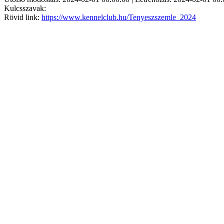
Kulcsszavak:
Rövid link:
https://www.kennelclub.hu/Tenyeszszemle_2024