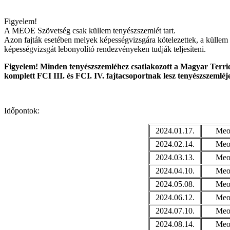
Figyelem!
A MEOE Szövetség csak küllem tenyészszemlét tart.
Azon fajták esetében melyek képességvizsgára kötelezettek, a küllem 
képességvizsgát lebonyolító rendezvényeken tudják teljesíteni.
Figyelem! Minden tenyészszemléhez csatlakozott a Magyar Terrie
komplett FCI III. és FCI. IV. fajtacsoportnak lesz tenyészszemléj
Időpontok:
2024.01.17.
Meoe
2024.02.14.
Meoe
2024.03.13.
Meoe
2024.04.10.
Meoe
2024.05.08.
Meoe
2024.06.12.
Meoe
2024.07.10.
Meoe
2024.08.14.
Meoe