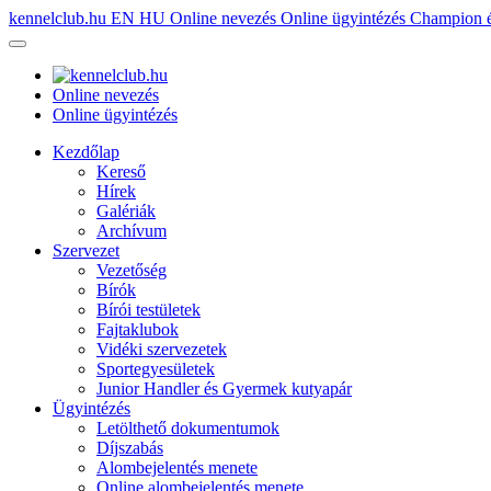
kennelclub.hu
EN
HU
Online nevezés
Online ügyintézés
Champion é
Online nevezés
Online ügyintézés
Kezdőlap
Kereső
Hírek
Galériák
Archívum
Szervezet
Vezetőség
Bírók
Bírói testületek
Fajtaklubok
Vidéki szervezetek
Sportegyesületek
Junior Handler és Gyermek kutyapár
Ügyintézés
Letölthető dokumentumok
Díjszabás
Alombejelentés menete
Online alombejelentés menete