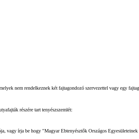
melyek nem rendelkeznek két fajtagondozó szervezettel vagy egy fajt
afajták részére tart tenyészszemlét:
dozója, vagy írja be hogy "Magyar Ebtenyésztők Országos Egyesületeinek 