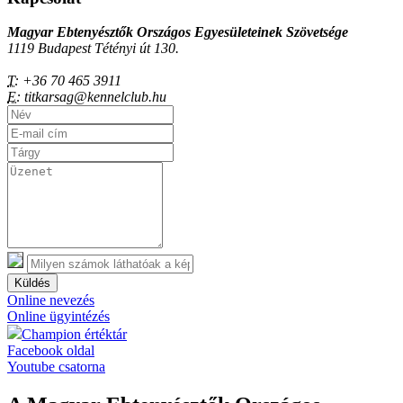
Magyar Ebtenyésztők Országos Egyesületeinek Szövetsége
1119 Budapest Tétényi út 130.
T:
+36 70 465 3911
E:
titkarsag@kennelclub.hu
Küldés
Online nevezés
Online ügyintézés
Champion értéktár
Facebook oldal
Youtube csatorna