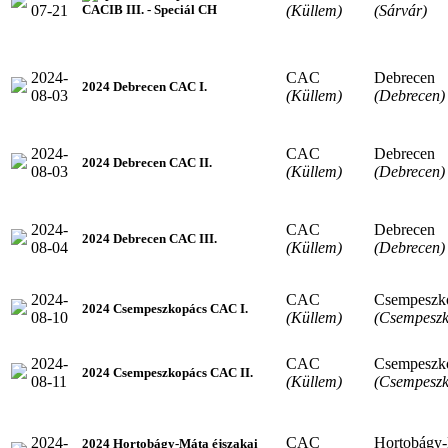
07-21
(Küllem)
(Sárvár)
CACIB III. - Speciál CH
2024-
CAC
Debrecen
2024 Debrecen CAC I.
08-03
(Küllem)
(Debrecen)
2024-
CAC
Debrecen
2024 Debrecen CAC II.
08-03
(Küllem)
(Debrecen)
2024-
CAC
Debrecen
2024 Debrecen CAC III.
08-04
(Küllem)
(Debrecen)
2024-
CAC
Csempeszk
2024 Csempeszkopács CAC I.
08-10
(Küllem)
(Csempeszk
2024-
CAC
Csempeszk
2024 Csempeszkopács CAC II.
08-11
(Küllem)
(Csempeszk
2024-
CAC
Hortobágy
2024 Hortobágy-Máta éjszakai