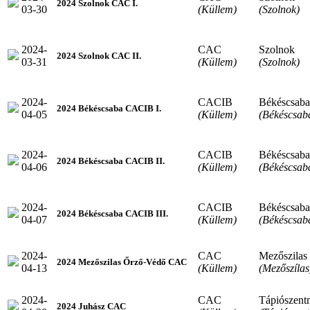
2024 Szolnok CAC I.
03-30
(Küllem)
(Szolnok)
2024-
CAC
Szolnok
2024 Szolnok CAC II.
03-31
(Küllem)
(Szolnok)
2024-
CACIB
Békéscsaba
2024 Békéscsaba CACIB I.
04-05
(Küllem)
(Békéscsab
2024-
CACIB
Békéscsaba
2024 Békéscsaba CACIB II.
04-06
(Küllem)
(Békéscsab
2024-
CACIB
Békéscsaba
2024 Békéscsaba CACIB III.
04-07
(Küllem)
(Békéscsab
2024-
CAC
Mezőszilas
2024 Mezőszilas Őrző-Védő CAC
04-13
(Küllem)
(Mezőszílas
2024-
CAC
Tápiószent
2024 Juhász CAC