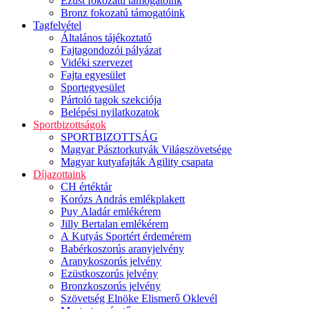
Ezüst fokozatú támogatóink
Bronz fokozatú támogatóink
Tagfelvétel
Általános tájékoztató
Fajtagondozói pályázat
Vidéki szervezet
Fajta egyesület
Sportegyesület
Pártoló tagok szekciója
Belépési nyilatkozatok
Sportbizottságok
SPORTBIZOTTSÁG
Magyar Pásztorkutyák Világszövetsége
Magyar kutyafajták Agility csapata
Díjazottaink
CH értéktár
Korózs András emlékplakett
Puy Aladár emlékérem
Jilly Bertalan emlékérem
A Kutyás Sportért érdemérem
Babérkoszorús aranyjelvény
Aranykoszorús jelvény
Ezüstkoszorús jelvény
Bronzkoszorús jelvény
Szövetség Elnöke Elismerő Oklevél