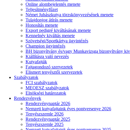
Online alombejelentés menete
Teljesítményfűzet
Német Juhászkutya törzskönyvezésének menete
Tulajdonjog átírás menete
Honosítás menete
Export pedigré kiváltásának menete
Kennelnév kiváltás menete
Szövetségi/Sportkártya ügyintézés
Champion ügyintézés
BH bizonyítvány és/vagy Munkavizsga bizonyítvány kiv
Kiállításra való nevezés
Kutyafajták
Fajtagondozó szervezetek
Elismert tenyésztői szervezetek
Szabályzatok
FCI szabályzatok
MEOESZ szabályzatok
Elnökségi határozatok
Rendezvények
Rendezvénynaptár 2026
Nemzeti kutyafajtaink éves pontversenye 2026
Tenyészszemle 2026
Rendezvénynaptár 2025
Tenyészszemle 2025
Nemzeti kutyafajtaink éves pontversenye 2025