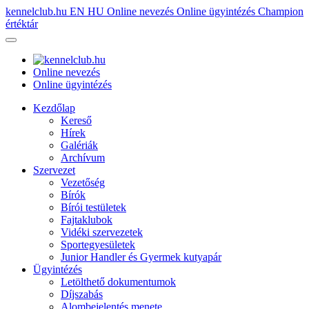
kennelclub.hu
EN
HU
Online nevezés
Online ügyintézés
Champion
értéktár
Online nevezés
Online ügyintézés
Kezdőlap
Kereső
Hírek
Galériák
Archívum
Szervezet
Vezetőség
Bírók
Bírói testületek
Fajtaklubok
Vidéki szervezetek
Sportegyesületek
Junior Handler és Gyermek kutyapár
Ügyintézés
Letölthető dokumentumok
Díjszabás
Alombejelentés menete