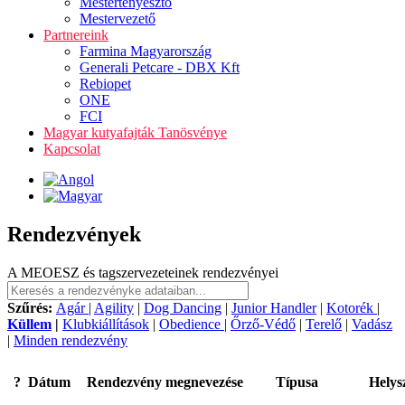
Mestertenyésztő
Mestervezető
Partnereink
Farmina Magyarország
Generali Petcare - DBX Kft
Rebiopet
ONE
FCI
Magyar kutyafajták Tanösvénye
Kapcsolat
Rendezvények
A MEOESZ és tagszervezeteinek rendezvényei
Szűrés:
Agár
|
Agility
|
Dog Dancing
|
Junior Handler
|
Kotorék
|
Küllem
|
Klubkiállítások
|
Obedience
|
Őrző-Védő
|
Terelő
|
Vadász
|
Minden rendezvény
?
Dátum
Rendezvény megnevezése
Típusa
Helys