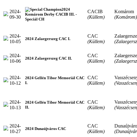
2024
2024-
CACIB
Komárom
Komárom Derby CACIB III. -
09-30
(Küllem)
(Komárom)
Speciál CH
2024-
CAC
Zalaegersz
2024 Zalaegerszeg CAC I.
10-05
(Küllem)
(Zalaegersz
2024-
CAC
Zalaegersz
2024 Zalaegerszeg CAC II.
10-06
(Küllem)
(Zalaegersz
2024-
CAC
Vasszécsen
2024 Gellén Tibor Memoriál CAC
10-12
(Küllem)
(Vasszécsen
I.
2024-
CAC
Vasszécsen
2024 Gellén Tibor Memoriál CAC
10-13
(Küllem)
(Vasszécsen
II.
2024-
CAC
Dunaújváro
2024 Dunaújváros CAC
10-27
(Küllem)
(Dunaújvár