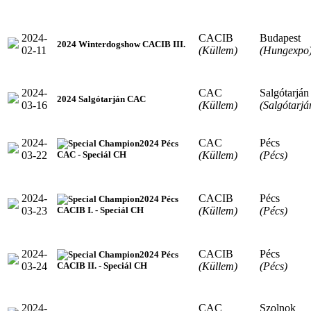
2024-
CACIB
Budapest
2024 Winterdogshow CACIB III.
02-11
(Küllem)
(Hungexpo
2024-
CAC
Salgótarján
2024 Salgótarján CAC
03-16
(Küllem)
(Salgótarjá
2024-
CAC
Pécs
2024 Pécs
03-22
(Küllem)
(Pécs)
CAC - Speciál CH
2024-
CACIB
Pécs
2024 Pécs
03-23
(Küllem)
(Pécs)
CACIB I. - Speciál CH
2024-
CACIB
Pécs
2024 Pécs
03-24
(Küllem)
(Pécs)
CACIB II. - Speciál CH
2024-
CAC
Szolnok