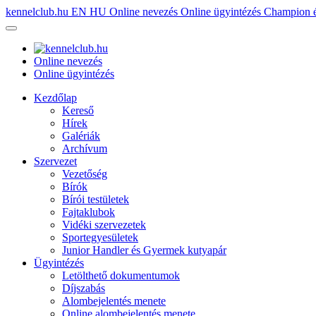
kennelclub.hu
EN
HU
Online nevezés
Online ügyintézés
Champion é
Online nevezés
Online ügyintézés
Kezdőlap
Kereső
Hírek
Galériák
Archívum
Szervezet
Vezetőség
Bírók
Bírói testületek
Fajtaklubok
Vidéki szervezetek
Sportegyesületek
Junior Handler és Gyermek kutyapár
Ügyintézés
Letölthető dokumentumok
Díjszabás
Alombejelentés menete
Online alombejelentés menete