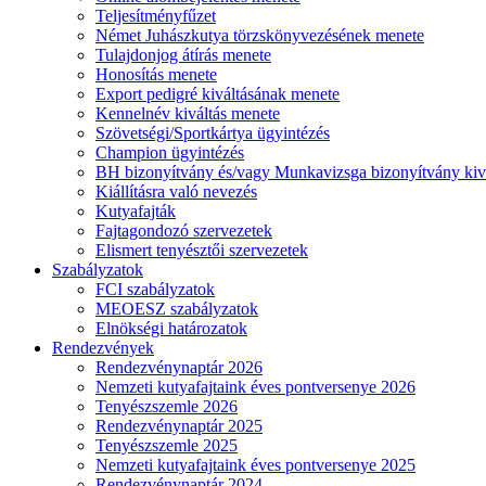
Teljesítményfűzet
Német Juhászkutya törzskönyvezésének menete
Tulajdonjog átírás menete
Honosítás menete
Export pedigré kiváltásának menete
Kennelnév kiváltás menete
Szövetségi/Sportkártya ügyintézés
Champion ügyintézés
BH bizonyítvány és/vagy Munkavizsga bizonyítvány kiv
Kiállításra való nevezés
Kutyafajták
Fajtagondozó szervezetek
Elismert tenyésztői szervezetek
Szabályzatok
FCI szabályzatok
MEOESZ szabályzatok
Elnökségi határozatok
Rendezvények
Rendezvénynaptár 2026
Nemzeti kutyafajtaink éves pontversenye 2026
Tenyészszemle 2026
Rendezvénynaptár 2025
Tenyészszemle 2025
Nemzeti kutyafajtaink éves pontversenye 2025
Rendezvénynaptár 2024