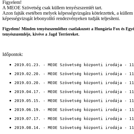
Figyelem!
A MEOE Szövetség csak küllem tenyészszemlét tart.
Azon fajták esetében melyek képességvizsgára kötelezettek, a küllem 
képességvizsgát lebonyolító rendezvényeken tudják teljesíteni.
Figyelem! Minden tenyészszemléhez csatlakozott a Hungária Fox és Egyéb
tenyészszemléje, kivéve a Jagd Terriereket.
Időpontok:
2019.01.23. - MEOE Szövetség központi irodája - 11
2019.02.20. - MEOE Szövetség központi irodája - 11
2019.03.20. - MEOE Szövetség központi irodája - 11
2019.04.17. - MEOE Szövetség központi irodája - 11
2019.05.15. - MEOE Szövetség központi irodája - 11
2019.06.19. - MEOE Szövetség központi irodája - 11
2019.07.17. - MEOE Szövetség központi irodája - 11
2019.08.14. - MEOE Szövetség központi irodája - 11