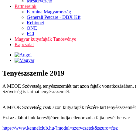
Mestervezető
Partnereink
Farmina Magyarország
Generali Petcare - DBX Kft
Rebiopet
ONE
FCI
Magyar kutyafajták Tanösvénye
Kapcsolat
Tenyészszemle 2019
A MEOE Szövetség tenyészszemlét tart azon fajták vonatkozásában, 
Szövetség is tarthat tenyészszemlét.
A MEOE Szövetség csak azon kutyafajták részére tart tenyészszemlét,
Ezt az alábbi link keresőjében tudja ellenőrizni a fajta nevét beírva:
https://www.kennelclub.hu/?modul=szervezetek&szuro=ftsz