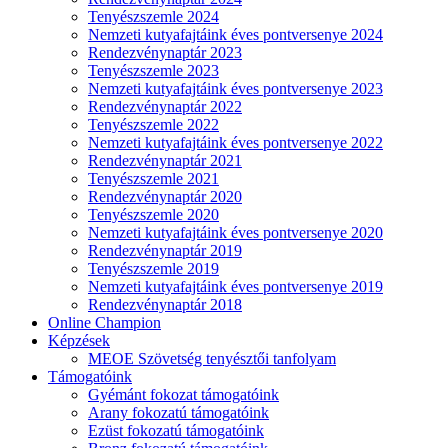
Tenyészszemle 2024
Nemzeti kutyafajtáink éves pontversenye 2024
Rendezvénynaptár 2023
Tenyészszemle 2023
Nemzeti kutyafajtáink éves pontversenye 2023
Rendezvénynaptár 2022
Tenyészszemle 2022
Nemzeti kutyafajtáink éves pontversenye 2022
Rendezvénynaptár 2021
Tenyészszemle 2021
Rendezvénynaptár 2020
Tenyészszemle 2020
Nemzeti kutyafajtáink éves pontversenye 2020
Rendezvénynaptár 2019
Tenyészszemle 2019
Nemzeti kutyafajtáink éves pontversenye 2019
Rendezvénynaptár 2018
Online Champion
Képzések
MEOE Szövetség tenyésztői tanfolyam
Támogatóink
Gyémánt fokozat támogatóink
Arany fokozatú támogatóink
Ezüst fokozatú támogatóink