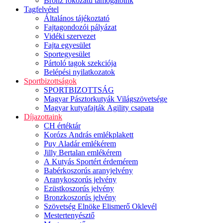
Bronz fokozatú támogatóink
Tagfelvétel
Általános tájékoztató
Fajtagondozói pályázat
Vidéki szervezet
Fajta egyesület
Sportegyesület
Pártoló tagok szekciója
Belépési nyilatkozatok
Sportbizottságok
SPORTBIZOTTSÁG
Magyar Pásztorkutyák Világszövetsége
Magyar kutyafajták Agility csapata
Díjazottaink
CH értéktár
Korózs András emlékplakett
Puy Aladár emlékérem
Jilly Bertalan emlékérem
A Kutyás Sportért érdemérem
Babérkoszorús aranyjelvény
Aranykoszorús jelvény
Ezüstkoszorús jelvény
Bronzkoszorús jelvény
Szövetség Elnöke Elismerő Oklevél
Mestertenyésztő