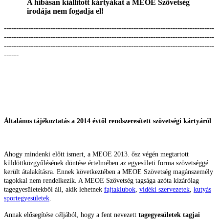
A hibásan kiállított kártyákat a MEOE Szövetség
irodája nem fogadja el!
--------------------------------------------------------------------------------------
--------------------------------------------------------------------------------------
--------------------------------------------------------------------------------------
------
Általános tájékoztatás a 2014 évtől rendszeresített szövetségi kártyáról
Ahogy mindenki előtt ismert, a MEOE 2013. ősz végén megtartott
küldöttközgyűlésének döntése értelmében az egyesületi forma szövetséggé
került átalakításra. Ennek következtében a MEOE Szövetség magánszemély
tagokkal nem rendelkezik. A MEOE Szövetség tagsága azóta kizárólag
tagegyesületekből áll, akik lehetnek
fajtaklubok
,
vidéki szervezetek
,
kutyás
sportegyesületek
.
Annak elősegítése céljából, hogy a fent nevezett
tagegyesületek tagjai