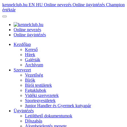
kennelclub.hu
EN
HU
Online nevezés
Online ügyintézés
Champion
értéktár
Online nevezés
Online ügyintézés
Kezdőlap
Kereső
Hírek
Galériák
Archívum
Szervezet
Vezetőség
Bírók
Bírói testületek
Fajtaklubok
Vidéki szervezetek
Sportegyesületek
Junior Handler és Gyermek kutyapár
Ügyintézés
Letölthető dokumentumok
Díjszabás
Alombejelentés menete