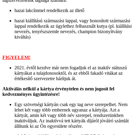
tagszervezeteink tagsága számára:
hazai lakcímmel rendelkezik az illető
hazai kiállítású származási lappal, vagy honosított származási
lappal rendelkezik az ügylethez felhasznált kutya (pl. kiállítási
nevezés, tenyészszemle nevezés, champion bizonyítvány
kiváltás)
FIGYELEM!
2021. évtől kezdve már nem fogadjuk el az inaktív státuszú
kártyákat a tulajdonosoktól, és az ebből fakadó vitákat az
értékesítő szervezetre hárítjuk át.
Aktiválás nélkül a kártya érvénytelen és nem jogosít fel
kedvezményes ügyintézésre!
Egy szövetségi kártyán csak egy tag neve szerepelhet. Nem
lehet két vagy több embernek ugyanaz a kártyája. Azt a
kártyát, amin két vagy több név szerepel, rendszerünkben
inaktiváljuk. Az inaktívvá tett kártyák díjáról jóváíró számlát
állítunk ki az Ön egyesülete részére.