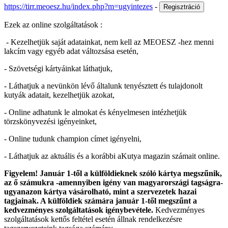
https://tirr.meoesz.hu/index.php?m=ugyintezes
-
Ezek az online szolgáltatások :
- Kezelhetjük saját adatainkat, nem kell az MEOESZ -hez menni
lakcím vagy egyéb adat változsása esetén,
- Szövetségi kártyáinkat láthatjuk,
- Láthatjuk a nevünkön lévő általunk tenyésztett és tulajdonolt
kutyák adatait, kezelhetjük azokat,
- Online adhatunk le almokat és kényelmesen intézhetjük
törzskönyvezési igényeinket,
- Online tudunk champion címet igényelni,
- Láthatjuk az aktuális és a korábbi aKutya magazin számait online.
Figyelem! Január 1-től a külföldieknek szóló kártya megszűnik,
az ő számukra -amennyiben igény van magyarországi tagságra-
ugyanazon kártya vásárolható, mint a szervezetek hazai
tagjainak. A külföldiek számára január 1-től megszűnt a
kedvezményes szolgáltatások igénybevétele.
Kedvezményes
szolgáltatások kettős feltétel esetén állnak rendelkezésre