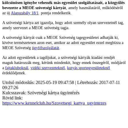
kölcsönösen igénybe vehessék más egyesület szolgáltatásait, a közgyűlés
bevezette a MEOE szövetségi kártyát
, amely használatáról, működéséről
az új
Alapszabály 18/1
. pontja rendelkezik.
A szövetségi kártya azt igazolja, hogy adott személy olyan szervezetnél tag,
amely szervezet a MEOE szövetség tagja.
A szövetségi kártyát csak a MEOE Szövetség tagegyesületei adhatják ki,
kivéve természetesen azon eset, amikor az adott egyesület ezzel megbízza a
MEOE Szövetség
ügyfélszolgálatát
.
Az adott egyesületek a tagdíjukat, a szövetségi kártyák kiadási rendjét
maguk határozzák meg, kérünk mindenkit, hogy ennek összegéről, módjáról
a
fajtakluboknál
,
vidéki szervezeteknél
,
kutyás sportegyesületeknél
érdeklődjenek.
Utolsó módosítás: 2025-05-19 09:47:58 | Létrehozás: 2017-07-11
09:27:26
Kulcsszavak: Szövetségi kártya ügyintézés
Rövid link:
https://www.kennelclub.hu/Szovetsegi_kartya_ugyintezes