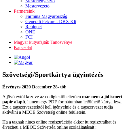
Mestertenyésztő
Mestervezető
Partnereink
Farmina Magyarország
Generali Petcare - DBX Kft
Rebiopet
ONE
FCI
Magyar kutyafajták Tanösvénye
Kapcsolat
Szövetségi/Sportkártya ügyintézés
Érvényes 2020 December 28- tól:
A jövő évtől kezdve az eddigiektől eltérően
már nem a jól ismert
papír alapú
, hanem egy PDF formátumban letölthető kártya lesz.
Ezt a tagszervezetektől kell igényelnie és a tagszervezet tudja
aktíválni a MEOE Szövetség online felületein.
Ha a tagnak nincs online regisztrációja akkor itt regisztrálhat és
élvezheti a MEOE Szövetség online szolgáltatásait :