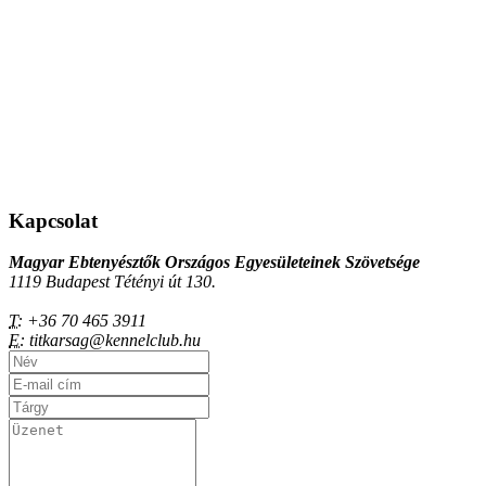
Kapcsolat
Magyar Ebtenyésztők Országos Egyesületeinek Szövetsége
1119 Budapest Tétényi út 130.
T:
+36 70 465 3911
E:
titkarsag@kennelclub.hu