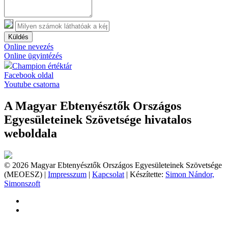
Küldés
Online nevezés
Online ügyintézés
Champion értéktár
Facebook oldal
Youtube csatorna
A Magyar Ebtenyésztők Országos
Egyesületeinek Szövetsége hivatalos
weboldala
© 2026 Magyar Ebtenyésztők Országos Egyesületeinek Szövetsége
(MEOESZ) |
Impresszum
|
Kapcsolat
| Készítette:
Simon Nándor,
Simonszoft