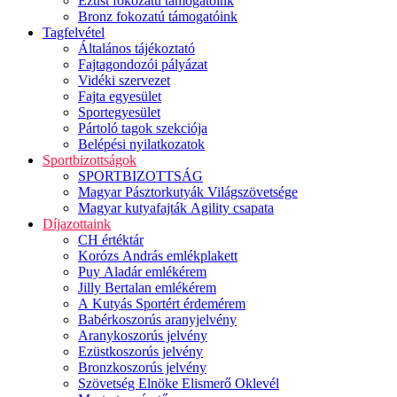
Ezüst fokozatú támogatóink
Bronz fokozatú támogatóink
Tagfelvétel
Általános tájékoztató
Fajtagondozói pályázat
Vidéki szervezet
Fajta egyesület
Sportegyesület
Pártoló tagok szekciója
Belépési nyilatkozatok
Sportbizottságok
SPORTBIZOTTSÁG
Magyar Pásztorkutyák Világszövetsége
Magyar kutyafajták Agility csapata
Díjazottaink
CH értéktár
Korózs András emlékplakett
Puy Aladár emlékérem
Jilly Bertalan emlékérem
A Kutyás Sportért érdemérem
Babérkoszorús aranyjelvény
Aranykoszorús jelvény
Ezüstkoszorús jelvény
Bronzkoszorús jelvény
Szövetség Elnöke Elismerő Oklevél