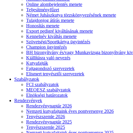
Online alombejelentés menete
Teljesítményfűzet
Német Juhászkutya törzskönyvezésének menete
Tulajdonjog átírás menete
Honosítás menete
Export pedigré kiváltásának menete
Kennelnév kiváltás menete
Szövetségi/Sportkártya ügyintézés
Champion ügyintézés
BH bizonyítvány és/vagy Munkavizsga bizonyítvány kiv
Kiállításra való nevezés
Kutyafajták
Fajtagondozó szervezetek
Elismert tenyésztői szervezetek
Szabályzatok
FCI szabályzatok
MEOESZ szabályzatok
Elnökségi határozatok
Rendezvények
Rendezvénynaptár 2026
Nemzeti kutyafajtaink éves pontversenye 2026
Tenyészszemle 2026
Rendezvénynaptár 2025
Tenyészszemle 2025
Nemzeti kutyafajtaink éves pontversenye 2025