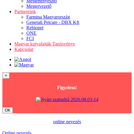
Mestertenyésztő
Mestervezető
Partnereink
Farmina Magyarország
Generali Petcare - DBX Kft
Rebiopet
ONE
FCI
Magyar kutyafajták Tanösvénye
Kapcsolat
×
Figyelem!
OK
online nevezés
Online nevezés