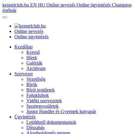
kennelclub.hu
EN
HU
Online nevezés
Online ügyintézés
Champion
értéktár
Online nevezés
Online ügyintézés
Kezdőlap
Kereső
Hírek
Galériák
Archívum
Szervezet
Vezetőség
Bírók
Bírói testületek
Fajtaklubok
Vidéki szervezetek
Sportegyesületek
Junior Handler és Gyermek kutyapár
Ügyintézés
Letölthető dokumentumok
Díjszabás
Alombejelentés menete