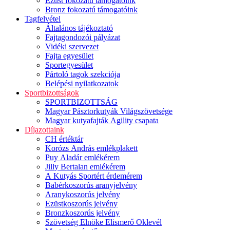
Ezüst fokozatú támogatóink
Bronz fokozatú támogatóink
Tagfelvétel
Általános tájékoztató
Fajtagondozói pályázat
Vidéki szervezet
Fajta egyesület
Sportegyesület
Pártoló tagok szekciója
Belépési nyilatkozatok
Sportbizottságok
SPORTBIZOTTSÁG
Magyar Pásztorkutyák Világszövetsége
Magyar kutyafajták Agility csapata
Díjazottaink
CH értéktár
Korózs András emlékplakett
Puy Aladár emlékérem
Jilly Bertalan emlékérem
A Kutyás Sportért érdemérem
Babérkoszorús aranyjelvény
Aranykoszorús jelvény
Ezüstkoszorús jelvény
Bronzkoszorús jelvény
Szövetség Elnöke Elismerő Oklevél