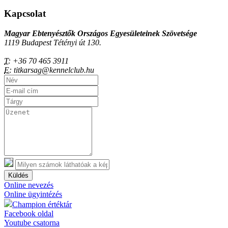
Kapcsolat
Magyar Ebtenyésztők Országos Egyesületeinek Szövetsége
1119 Budapest Tétényi út 130.
T:
+36 70 465 3911
E:
titkarsag@kennelclub.hu
Küldés
Online nevezés
Online ügyintézés
Champion értéktár
Facebook oldal
Youtube csatorna