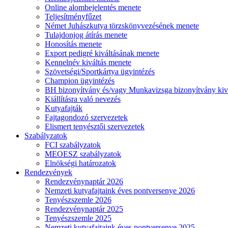
Online alombejelentés menete
Teljesítményfűzet
Német Juhászkutya törzskönyvezésének menete
Tulajdonjog átírás menete
Honosítás menete
Export pedigré kiváltásának menete
Kennelnév kiváltás menete
Szövetségi/Sportkártya ügyintézés
Champion ügyintézés
BH bizonyítvány és/vagy Munkavizsga bizonyítvány kiv
Kiállításra való nevezés
Kutyafajták
Fajtagondozó szervezetek
Elismert tenyésztői szervezetek
Szabályzatok
FCI szabályzatok
MEOESZ szabályzatok
Elnökségi határozatok
Rendezvények
Rendezvénynaptár 2026
Nemzeti kutyafajtaink éves pontversenye 2026
Tenyészszemle 2026
Rendezvénynaptár 2025
Tenyészszemle 2025
Nemzeti kutyafajtaink éves pontversenye 2025