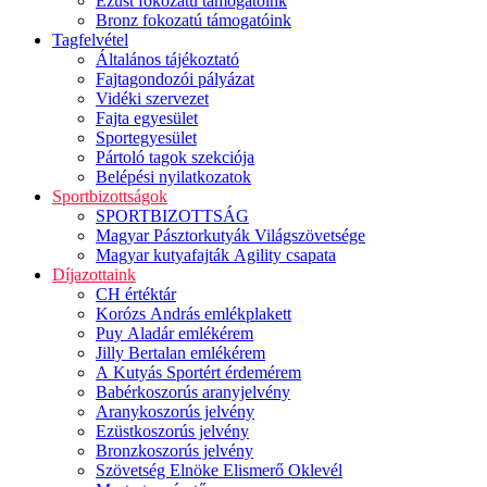
Ezüst fokozatú támogatóink
Bronz fokozatú támogatóink
Tagfelvétel
Általános tájékoztató
Fajtagondozói pályázat
Vidéki szervezet
Fajta egyesület
Sportegyesület
Pártoló tagok szekciója
Belépési nyilatkozatok
Sportbizottságok
SPORTBIZOTTSÁG
Magyar Pásztorkutyák Világszövetsége
Magyar kutyafajták Agility csapata
Díjazottaink
CH értéktár
Korózs András emlékplakett
Puy Aladár emlékérem
Jilly Bertalan emlékérem
A Kutyás Sportért érdemérem
Babérkoszorús aranyjelvény
Aranykoszorús jelvény
Ezüstkoszorús jelvény
Bronzkoszorús jelvény
Szövetség Elnöke Elismerő Oklevél