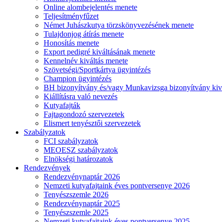
Online alombejelentés menete
Teljesítményfűzet
Német Juhászkutya törzskönyvezésének menete
Tulajdonjog átírás menete
Honosítás menete
Export pedigré kiváltásának menete
Kennelnév kiváltás menete
Szövetségi/Sportkártya ügyintézés
Champion ügyintézés
BH bizonyítvány és/vagy Munkavizsga bizonyítvány kiv
Kiállításra való nevezés
Kutyafajták
Fajtagondozó szervezetek
Elismert tenyésztői szervezetek
Szabályzatok
FCI szabályzatok
MEOESZ szabályzatok
Elnökségi határozatok
Rendezvények
Rendezvénynaptár 2026
Nemzeti kutyafajtaink éves pontversenye 2026
Tenyészszemle 2026
Rendezvénynaptár 2025
Tenyészszemle 2025
Nemzeti kutyafajtaink éves pontversenye 2025