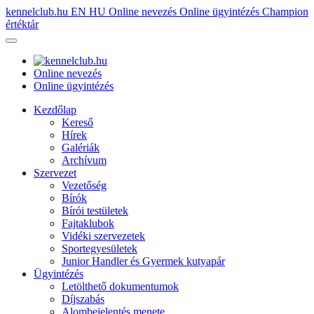
kennelclub.hu
EN
HU
Online nevezés
Online ügyintézés
Champion
értéktár
Online nevezés
Online ügyintézés
Kezdőlap
Kereső
Hírek
Galériák
Archívum
Szervezet
Vezetőség
Bírók
Bírói testületek
Fajtaklubok
Vidéki szervezetek
Sportegyesületek
Junior Handler és Gyermek kutyapár
Ügyintézés
Letölthető dokumentumok
Díjszabás
Alombejelentés menete