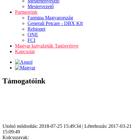
Mestertenyésztő
Mestervezető
Partnereink
Farmina Magyarország
Generali Petcare - DBX Kft
Rebiopet
ONE
FCI
Magyar kutyafajták Tanösvénye
Kapcsolat
Támogatóink
Utolsó módosítás: 2018-07-25 15:49:34 | Létrehozás: 2017-03-21
15:09:49
Kulcsszavak: