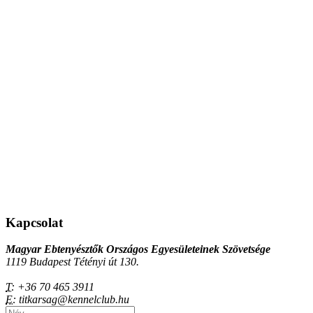
Kapcsolat
Magyar Ebtenyésztők Országos Egyesületeinek Szövetsége
1119 Budapest Tétényi út 130.
T:
+36 70 465 3911
E:
titkarsag@kennelclub.hu