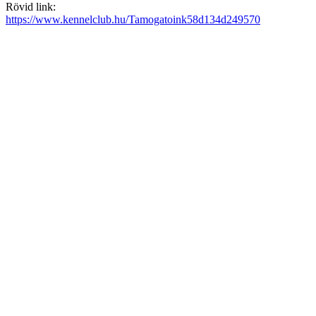
Rövid link:
https://www.kennelclub.hu/Tamogatoink58d134d249570