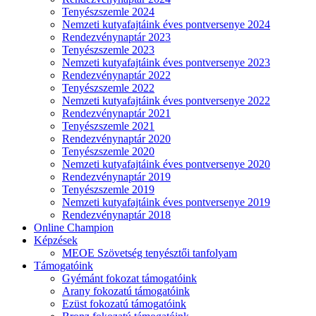
Tenyészszemle 2024
Nemzeti kutyafajtáink éves pontversenye 2024
Rendezvénynaptár 2023
Tenyészszemle 2023
Nemzeti kutyafajtáink éves pontversenye 2023
Rendezvénynaptár 2022
Tenyészszemle 2022
Nemzeti kutyafajtáink éves pontversenye 2022
Rendezvénynaptár 2021
Tenyészszemle 2021
Rendezvénynaptár 2020
Tenyészszemle 2020
Nemzeti kutyafajtáink éves pontversenye 2020
Rendezvénynaptár 2019
Tenyészszemle 2019
Nemzeti kutyafajtáink éves pontversenye 2019
Rendezvénynaptár 2018
Online Champion
Képzések
MEOE Szövetség tenyésztői tanfolyam
Támogatóink
Gyémánt fokozat támogatóink
Arany fokozatú támogatóink
Ezüst fokozatú támogatóink