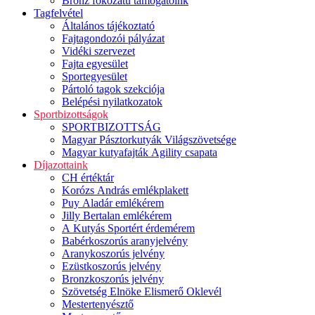
Bronz fokozatú támogatóink
Tagfelvétel
Általános tájékoztató
Fajtagondozói pályázat
Vidéki szervezet
Fajta egyesület
Sportegyesület
Pártoló tagok szekciója
Belépési nyilatkozatok
Sportbizottságok
SPORTBIZOTTSÁG
Magyar Pásztorkutyák Világszövetsége
Magyar kutyafajták Agility csapata
Díjazottaink
CH értéktár
Korózs András emlékplakett
Puy Aladár emlékérem
Jilly Bertalan emlékérem
A Kutyás Sportért érdemérem
Babérkoszorús aranyjelvény
Aranykoszorús jelvény
Ezüstkoszorús jelvény
Bronzkoszorús jelvény
Szövetség Elnöke Elismerő Oklevél
Mestertenyésztő