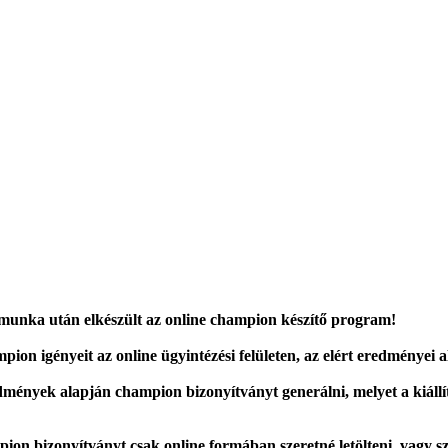
munka után elkészült az online champion készítő program!
pion igényeit az online ügyintézési felületen, az elért eredményei a
mények alapján champion bizonyítványt generálni, melyet a kiállító
pion bizonyítványt csak online formában szeretné letölteni, vagy sz