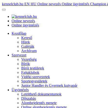
kennelclub.hu
EN
HU
Online nevezés
Online ügyintézés
Champion é
Online nevezés
Online ügyintézés
Kezdőlap
Kereső
Hírek
Galériák
Archívum
Szervezet
Vezetőség
Bírók
Bírói testületek
Fajtaklubok
Vidéki szervezetek
Sportegyesületek
Junior Handler és Gyermek kutyapár
Ügyintézés
Letölthető dokumentumok
Díjszabás
Alombejelentés menete
Online alombejelentés menete