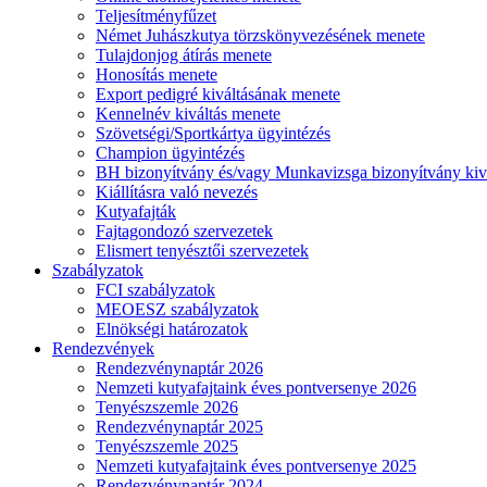
Teljesítményfűzet
Német Juhászkutya törzskönyvezésének menete
Tulajdonjog átírás menete
Honosítás menete
Export pedigré kiváltásának menete
Kennelnév kiváltás menete
Szövetségi/Sportkártya ügyintézés
Champion ügyintézés
BH bizonyítvány és/vagy Munkavizsga bizonyítvány kiv
Kiállításra való nevezés
Kutyafajták
Fajtagondozó szervezetek
Elismert tenyésztői szervezetek
Szabályzatok
FCI szabályzatok
MEOESZ szabályzatok
Elnökségi határozatok
Rendezvények
Rendezvénynaptár 2026
Nemzeti kutyafajtaink éves pontversenye 2026
Tenyészszemle 2026
Rendezvénynaptár 2025
Tenyészszemle 2025
Nemzeti kutyafajtaink éves pontversenye 2025
Rendezvénynaptár 2024