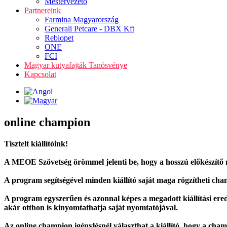
Mestervezető
Partnereink
Farmina Magyarország
Generali Petcare - DBX Kft
Rebiopet
ONE
FCI
Magyar kutyafajták Tanösvénye
Kapcsolat
online champion
Tisztelt kiállítóink!
A MEOE Szövetség örömmel jelenti be, hogy a hosszú előkészítő 
A program segítségével minden kiállító saját maga rögzítheti cham
A program egyszerűen és azonnal képes a megadott kiállítási ered
akár otthon is kinyomtathatja saját nyomtatójával.
Az online champion igénylésnél választhat a kiállító, hogy a cham