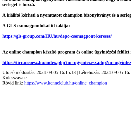
serleget is hozzá.
A kiállító kérheti a nyomtatott champion bizonyítványt és a se
A GLS csomagpontokat itt találja:
https://gls-group.com/HU/hu/depo-csomagpont-kereses/
Az online champion készítő program és online ügyintézési felület i
https://tirr.meoesz.hu/index.php?m=ugyintezes
x.php?m=ugyintez
Utolsó módosítás: 2024-09-05 16:15:18 | Létrehozás: 2024-09-05 16:
Kulcsszavak:
Rövid link:
https://www.kennelclub.hu/online_champion