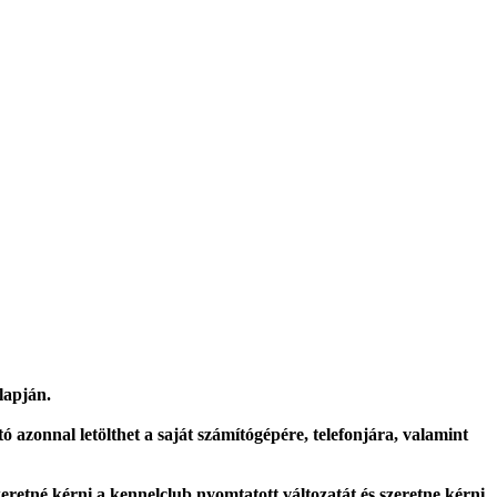
lapján.
 azonnal letölthet a saját számítógépére, telefonjára, valamint
eretné kérni a kennelclub nyomtatott változatát és szeretne kérni