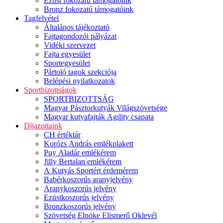
Ezüst fokozatú támogatóink
Bronz fokozatú támogatóink
Tagfelvétel
Általános tájékoztató
Fajtagondozói pályázat
Vidéki szervezet
Fajta egyesület
Sportegyesület
Pártoló tagok szekciója
Belépési nyilatkozatok
Sportbizottságok
SPORTBIZOTTSÁG
Magyar Pásztorkutyák Világszövetsége
Magyar kutyafajták Agility csapata
Díjazottaink
CH értéktár
Korózs András emlékplakett
Puy Aladár emlékérem
Jilly Bertalan emlékérem
A Kutyás Sportért érdemérem
Babérkoszorús aranyjelvény
Aranykoszorús jelvény
Ezüstkoszorús jelvény
Bronzkoszorús jelvény
Szövetség Elnöke Elismerő Oklevél