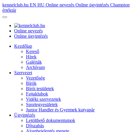
kennelclub.hu
EN
HU
Online nevezés
Online ügyintézés
Champion
értéktár
Online nevezés
Online ügyintézés
Kezdőlap
Kereső
Hírek
Galériák
Archívum
Szervezet
Vezetőség
Bírók
Bírói testületek
Fajtaklubok
Vidéki szervezetek
Sportegyesületek
Junior Handler és Gyermek kutyapár
Ügyintézés
Letölthető dokumentumok
Díjszabás
Alombejelentés menete