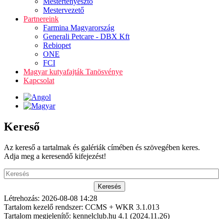
Mestertenyésztő
Mestervezető
Partnereink
Farmina Magyarország
Generali Petcare - DBX Kft
Rebiopet
ONE
FCI
Magyar kutyafajták Tanösvénye
Kapcsolat
Kereső
Az kereső a tartalmak és galériák címében és szövegében keres.
Adja meg a keresendő kifejezést!
Létrehozás: 2026-08-08 14:28
Tartalom kezelő rendszer: CCMS + WKR 3.1.013
Tartalom megjelenítő: kennelclub.hu 4.1 (2024.11.26)