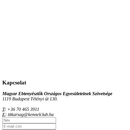
Kapcsolat
Magyar Ebtenyésztők Országos Egyesületeinek Szövetsége
1119 Budapest Tétényi út 130.
T:
+36 70 465 3911
E:
titkarsag@kennelclub.hu