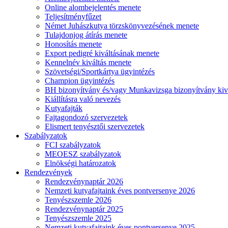
Online alombejelentés menete
Teljesítményfűzet
Német Juhászkutya törzskönyvezésének menete
Tulajdonjog átírás menete
Honosítás menete
Export pedigré kiváltásának menete
Kennelnév kiváltás menete
Szövetségi/Sportkártya ügyintézés
Champion ügyintézés
BH bizonyítvány és/vagy Munkavizsga bizonyítvány kiv
Kiállításra való nevezés
Kutyafajták
Fajtagondozó szervezetek
Elismert tenyésztői szervezetek
Szabályzatok
FCI szabályzatok
MEOESZ szabályzatok
Elnökségi határozatok
Rendezvények
Rendezvénynaptár 2026
Nemzeti kutyafajtaink éves pontversenye 2026
Tenyészszemle 2026
Rendezvénynaptár 2025
Tenyészszemle 2025
Nemzeti kutyafajtaink éves pontversenye 2025