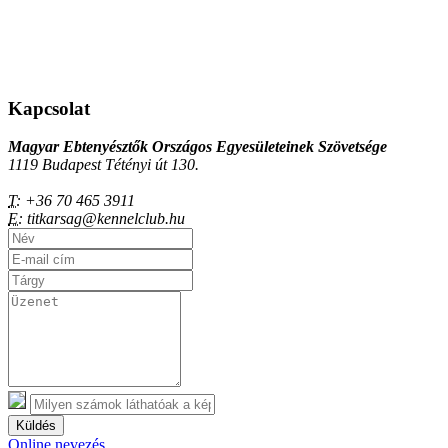
Kapcsolat
Magyar Ebtenyésztők Országos Egyesületeinek Szövetsége
1119 Budapest Tétényi út 130.
T:
+36 70 465 3911
E:
titkarsag@kennelclub.hu
Küldés
Online nevezés