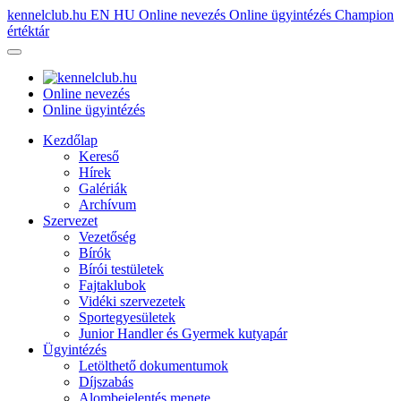
kennelclub.hu
EN
HU
Online nevezés
Online ügyintézés
Champion
értéktár
Online nevezés
Online ügyintézés
Kezdőlap
Kereső
Hírek
Galériák
Archívum
Szervezet
Vezetőség
Bírók
Bírói testületek
Fajtaklubok
Vidéki szervezetek
Sportegyesületek
Junior Handler és Gyermek kutyapár
Ügyintézés
Letölthető dokumentumok
Díjszabás
Alombejelentés menete