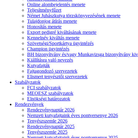
Online alombejelentés menete
Teljesítményfűzet
Német Juhászkutya törzskönyvezésének menete
Tulajdonjog átírás menete
Honosítás menete
Export pedigré kiváltásának menete
Kennelnév kiváltás menete
Szövetségi/Sportkártya ügyintézés
Champion ügyintézés
BH bizonyítvány és/vagy Munkavizsga bizonyítvány kiv
Kiállításra való nevezés
Kutyafajták
Fajtagondozó szervezetek
Elismert tenyésztői szervezetek
Szabályzatok
FCI szabályzatok
MEOESZ szabályzatok
Elnökségi határozatok
Rendezvények
Rendezvénynaptár 2026
Nemzeti kutyafajtaink éves pontversenye 2026
Tenyészszemle 2026
Rendezvénynaptár 2025
Tenyészszemle 2025
Nemzeti kutyafajtaink éves pontversenye 2025