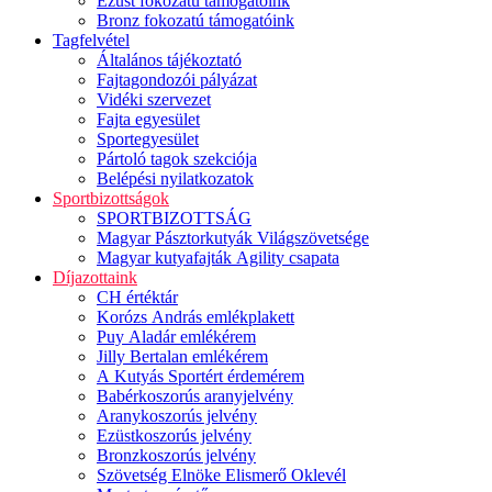
Ezüst fokozatú támogatóink
Bronz fokozatú támogatóink
Tagfelvétel
Általános tájékoztató
Fajtagondozói pályázat
Vidéki szervezet
Fajta egyesület
Sportegyesület
Pártoló tagok szekciója
Belépési nyilatkozatok
Sportbizottságok
SPORTBIZOTTSÁG
Magyar Pásztorkutyák Világszövetsége
Magyar kutyafajták Agility csapata
Díjazottaink
CH értéktár
Korózs András emlékplakett
Puy Aladár emlékérem
Jilly Bertalan emlékérem
A Kutyás Sportért érdemérem
Babérkoszorús aranyjelvény
Aranykoszorús jelvény
Ezüstkoszorús jelvény
Bronzkoszorús jelvény
Szövetség Elnöke Elismerő Oklevél