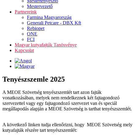
Mestertenyésztő
Mestervezető
Partnereink
Farmina Magyarország
Generali Petcare - DBX Kft
Rebiopet
ONE
FCI
Magyar kutyafajták Tanösvénye
Kapcsolat
Tenyészszemle 2025
A MEOE Szövetség tenyészszemlét tart azon fajták
vonatkozásában, melyek nem rendelkeznek két fajtagondozó
szervezettel vagy egy fajtagondozó szervezet van és speciál
megállapodás alapján a MEOE Szövetség is tarthat tenyészszemlét.
A következő linken tudja ellenőrizni, hogy MEOE Szövetség mely
kutyafajták részére tart tenyészszemlét: