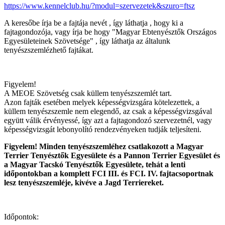
https://www.kennelclub.hu/?modul=szervezetek&szuro=ftsz
A keresőbe írja be a fajtája nevét , így láthatja , hogy ki a
fajtagondozója, vagy írja be hogy "Magyar Ebtenyésztők Országos
Egyesületeinek Szövetsége" , így láthatja az általunk
tenyészszemlézhető fajtákat.
Figyelem!
A MEOE Szövetség csak küllem tenyészszemlét tart.
Azon fajták esetében melyek képességvizsgára kötelezettek, a
küllem tenyészszemle nem elegendő, az csak a képességvizsgával
együtt válik érvényessé, így azt a fajtagondozó szervezetnél, vagy
képességvizsgát lebonyolító rendezvényeken tudják teljesíteni.
Figyelem! Minden tenyészszemléhez csatlakozott a Magyar
Terrier Tenyésztők Egyesülete és a Pannon Terrier Egyesület és
a Magyar Tacskó Tenyésztők Egyesülete, tehát a lenti
időpontokban a komplett FCI III. és FCI. IV. fajtacsoportnak
lesz tenyészszemléje, kivéve a Jagd Terriereket.
Időpontok: