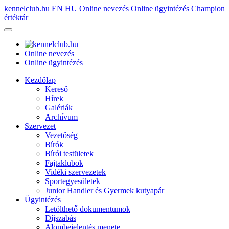
kennelclub.hu
EN
HU
Online nevezés
Online ügyintézés
Champion
értéktár
Online nevezés
Online ügyintézés
Kezdőlap
Kereső
Hírek
Galériák
Archívum
Szervezet
Vezetőség
Bírók
Bírói testületek
Fajtaklubok
Vidéki szervezetek
Sportegyesületek
Junior Handler és Gyermek kutyapár
Ügyintézés
Letölthető dokumentumok
Díjszabás
Alombejelentés menete