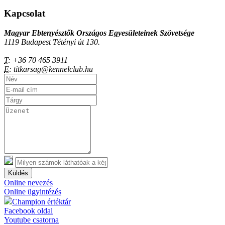
Kapcsolat
Magyar Ebtenyésztők Országos Egyesületeinek Szövetsége
1119 Budapest Tétényi út 130.
T:
+36 70 465 3911
E:
titkarsag@kennelclub.hu
Küldés
Online nevezés
Online ügyintézés
Champion értéktár
Facebook oldal
Youtube csatorna