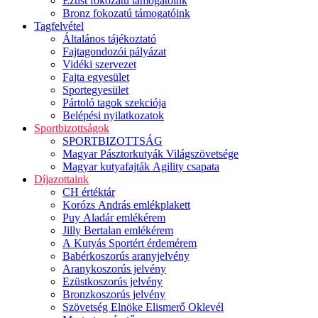
Ezüst fokozatú támogatóink
Bronz fokozatú támogatóink
Tagfelvétel
Általános tájékoztató
Fajtagondozói pályázat
Vidéki szervezet
Fajta egyesület
Sportegyesület
Pártoló tagok szekciója
Belépési nyilatkozatok
Sportbizottságok
SPORTBIZOTTSÁG
Magyar Pásztorkutyák Világszövetsége
Magyar kutyafajták Agility csapata
Díjazottaink
CH értéktár
Korózs András emlékplakett
Puy Aladár emlékérem
Jilly Bertalan emlékérem
A Kutyás Sportért érdemérem
Babérkoszorús aranyjelvény
Aranykoszorús jelvény
Ezüstkoszorús jelvény
Bronzkoszorús jelvény
Szövetség Elnöke Elismerő Oklevél