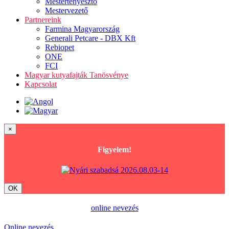
Mestertenyésztő
Mestervezető
Partnereink
Farmina Magyarország
Generali Petcare - DBX Kft
Rebiopet
ONE
FCI
Magyar kutyafajták Tanösvénye
Kapcsolat
×
Figyelem!
OK
online nevezés
Online nevezés