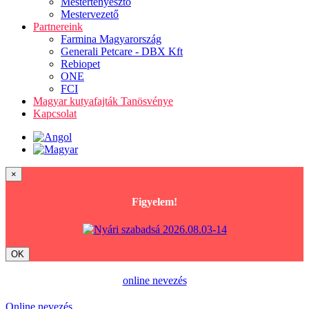
Mestertenyésztő
Mestervezető
Partnereink
Farmina Magyarország
Generali Petcare - DBX Kft
Rebiopet
ONE
FCI
Magyar kutyafajták Tanösvénye
Kapcsolat
×
Figyelem!
OK
online nevezés
Online nevezés