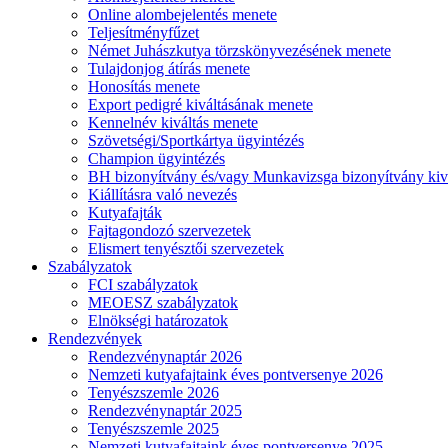
Online alombejelentés menete
Teljesítményfűzet
Német Juhászkutya törzskönyvezésének menete
Tulajdonjog átírás menete
Honosítás menete
Export pedigré kiváltásának menete
Kennelnév kiváltás menete
Szövetségi/Sportkártya ügyintézés
Champion ügyintézés
BH bizonyítvány és/vagy Munkavizsga bizonyítvány kiv
Kiállításra való nevezés
Kutyafajták
Fajtagondozó szervezetek
Elismert tenyésztői szervezetek
Szabályzatok
FCI szabályzatok
MEOESZ szabályzatok
Elnökségi határozatok
Rendezvények
Rendezvénynaptár 2026
Nemzeti kutyafajtaink éves pontversenye 2026
Tenyészszemle 2026
Rendezvénynaptár 2025
Tenyészszemle 2025
Nemzeti kutyafajtaink éves pontversenye 2025