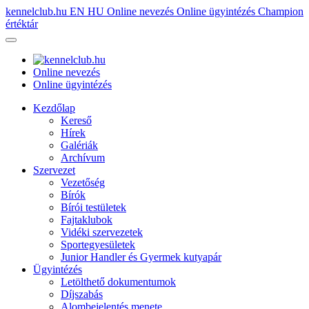
kennelclub.hu
EN
HU
Online nevezés
Online ügyintézés
Champion
értéktár
Online nevezés
Online ügyintézés
Kezdőlap
Kereső
Hírek
Galériák
Archívum
Szervezet
Vezetőség
Bírók
Bírói testületek
Fajtaklubok
Vidéki szervezetek
Sportegyesületek
Junior Handler és Gyermek kutyapár
Ügyintézés
Letölthető dokumentumok
Díjszabás
Alombejelentés menete