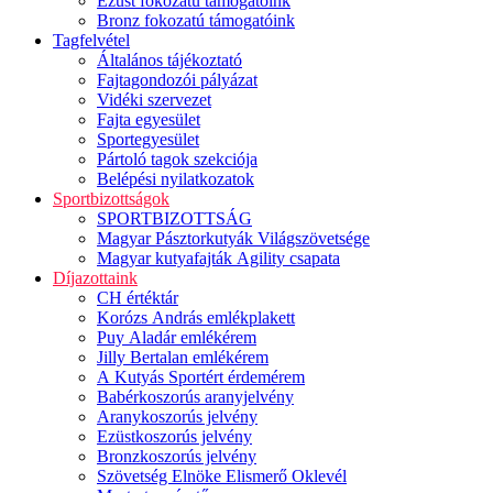
Ezüst fokozatú támogatóink
Bronz fokozatú támogatóink
Tagfelvétel
Általános tájékoztató
Fajtagondozói pályázat
Vidéki szervezet
Fajta egyesület
Sportegyesület
Pártoló tagok szekciója
Belépési nyilatkozatok
Sportbizottságok
SPORTBIZOTTSÁG
Magyar Pásztorkutyák Világszövetsége
Magyar kutyafajták Agility csapata
Díjazottaink
CH értéktár
Korózs András emlékplakett
Puy Aladár emlékérem
Jilly Bertalan emlékérem
A Kutyás Sportért érdemérem
Babérkoszorús aranyjelvény
Aranykoszorús jelvény
Ezüstkoszorús jelvény
Bronzkoszorús jelvény
Szövetség Elnöke Elismerő Oklevél