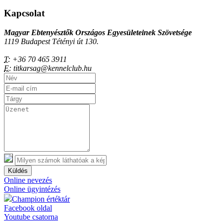
Kapcsolat
Magyar Ebtenyésztők Országos Egyesületeinek Szövetsége
1119 Budapest Tétényi út 130.
T:
+36 70 465 3911
E:
titkarsag@kennelclub.hu
Küldés
Online nevezés
Online ügyintézés
Champion értéktár
Facebook oldal
Youtube csatorna