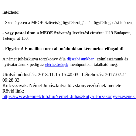
Intézhető:
- Személyesen a MEOE Szövetség ügyfélszolgálatán ügyfélfogadási időben,
-
vagy postai úton a MEOE Szövetség levelezési címére:
1119 Budapest,
Tétényi út 130.
- Figyelem! E-mailben nem áll módunkban kérelmeket elfogadni!
A német juhászkutya törzskönyv díja
díjszabásunkban
, számlaszámunk és
nyitvatartásunk pedig az
elérhetőségek
menüpontban található meg.
Utolsó módosítás: 2018-11-15 15:40:03 | Létrehozás: 2017-07-11
09:28:33
Kulcsszavak: Német Juhászkutya törzskönyvezésének menete
Rövid link:
https://www.kennelclub.hu/Nemet_Juhaszkutya_torzskonyvezesenek