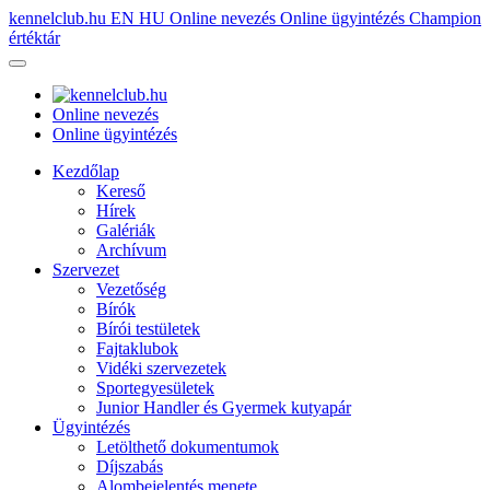
kennelclub.hu
EN
HU
Online nevezés
Online ügyintézés
Champion
értéktár
Online nevezés
Online ügyintézés
Kezdőlap
Kereső
Hírek
Galériák
Archívum
Szervezet
Vezetőség
Bírók
Bírói testületek
Fajtaklubok
Vidéki szervezetek
Sportegyesületek
Junior Handler és Gyermek kutyapár
Ügyintézés
Letölthető dokumentumok
Díjszabás
Alombejelentés menete