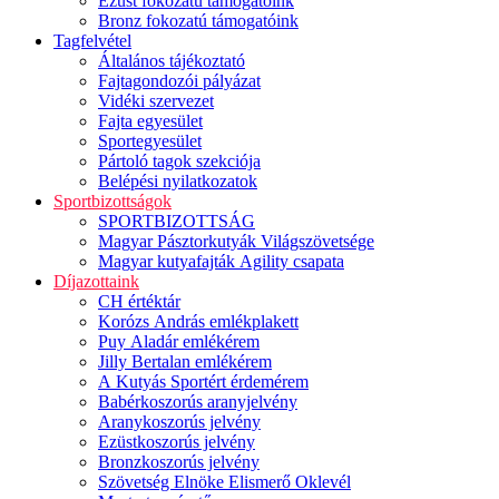
Ezüst fokozatú támogatóink
Bronz fokozatú támogatóink
Tagfelvétel
Általános tájékoztató
Fajtagondozói pályázat
Vidéki szervezet
Fajta egyesület
Sportegyesület
Pártoló tagok szekciója
Belépési nyilatkozatok
Sportbizottságok
SPORTBIZOTTSÁG
Magyar Pásztorkutyák Világszövetsége
Magyar kutyafajták Agility csapata
Díjazottaink
CH értéktár
Korózs András emlékplakett
Puy Aladár emlékérem
Jilly Bertalan emlékérem
A Kutyás Sportért érdemérem
Babérkoszorús aranyjelvény
Aranykoszorús jelvény
Ezüstkoszorús jelvény
Bronzkoszorús jelvény
Szövetség Elnöke Elismerő Oklevél