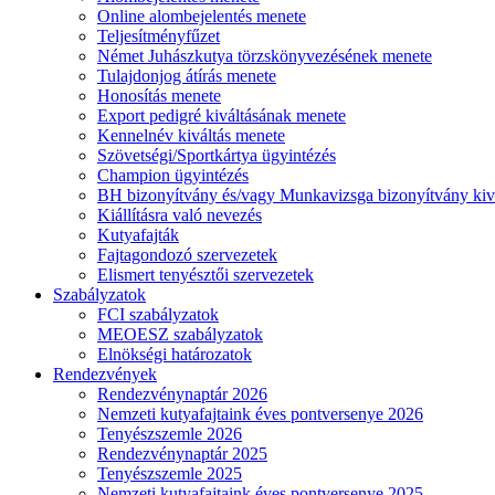
Online alombejelentés menete
Teljesítményfűzet
Német Juhászkutya törzskönyvezésének menete
Tulajdonjog átírás menete
Honosítás menete
Export pedigré kiváltásának menete
Kennelnév kiváltás menete
Szövetségi/Sportkártya ügyintézés
Champion ügyintézés
BH bizonyítvány és/vagy Munkavizsga bizonyítvány kiv
Kiállításra való nevezés
Kutyafajták
Fajtagondozó szervezetek
Elismert tenyésztői szervezetek
Szabályzatok
FCI szabályzatok
MEOESZ szabályzatok
Elnökségi határozatok
Rendezvények
Rendezvénynaptár 2026
Nemzeti kutyafajtaink éves pontversenye 2026
Tenyészszemle 2026
Rendezvénynaptár 2025
Tenyészszemle 2025
Nemzeti kutyafajtaink éves pontversenye 2025