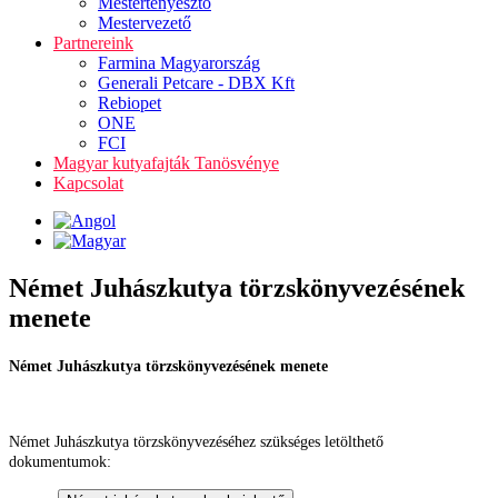
Mestertenyésztő
Mestervezető
Partnereink
Farmina Magyarország
Generali Petcare - DBX Kft
Rebiopet
ONE
FCI
Magyar kutyafajták Tanösvénye
Kapcsolat
Német Juhászkutya törzskönyvezésének
menete
Német Juhászkutya törzskönyvezésének menete
Német Juhászkutya törzskönyvezéséhez szükséges letölthető
dokumentumok: