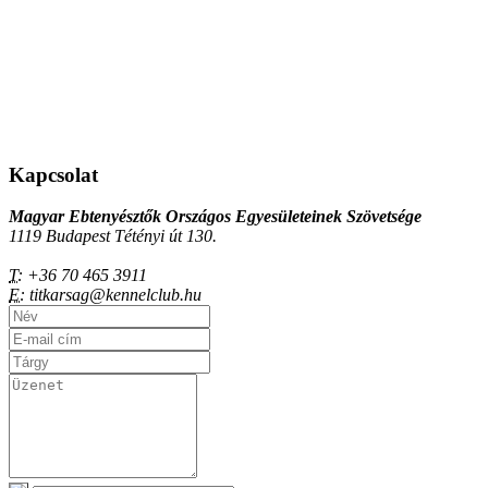
Kapcsolat
Magyar Ebtenyésztők Országos Egyesületeinek Szövetsége
1119 Budapest Tétényi út 130.
T:
+36 70 465 3911
E:
titkarsag@kennelclub.hu