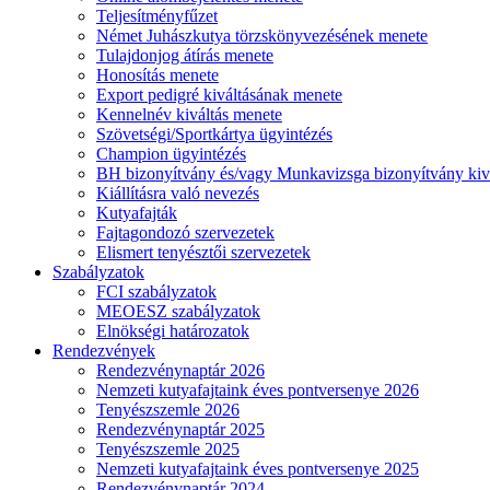
Teljesítményfűzet
Német Juhászkutya törzskönyvezésének menete
Tulajdonjog átírás menete
Honosítás menete
Export pedigré kiváltásának menete
Kennelnév kiváltás menete
Szövetségi/Sportkártya ügyintézés
Champion ügyintézés
BH bizonyítvány és/vagy Munkavizsga bizonyítvány kiv
Kiállításra való nevezés
Kutyafajták
Fajtagondozó szervezetek
Elismert tenyésztői szervezetek
Szabályzatok
FCI szabályzatok
MEOESZ szabályzatok
Elnökségi határozatok
Rendezvények
Rendezvénynaptár 2026
Nemzeti kutyafajtaink éves pontversenye 2026
Tenyészszemle 2026
Rendezvénynaptár 2025
Tenyészszemle 2025
Nemzeti kutyafajtaink éves pontversenye 2025
Rendezvénynaptár 2024