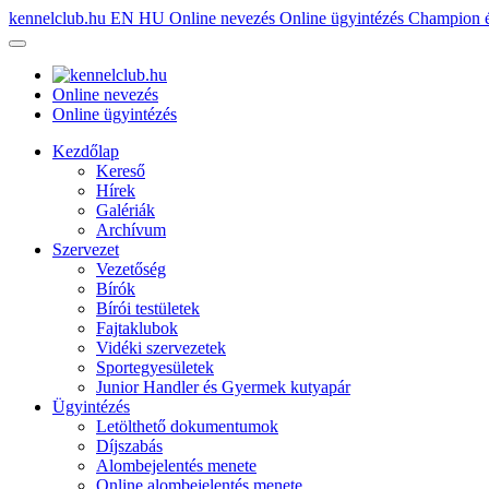
kennelclub.hu
EN
HU
Online nevezés
Online ügyintézés
Champion é
Online nevezés
Online ügyintézés
Kezdőlap
Kereső
Hírek
Galériák
Archívum
Szervezet
Vezetőség
Bírók
Bírói testületek
Fajtaklubok
Vidéki szervezetek
Sportegyesületek
Junior Handler és Gyermek kutyapár
Ügyintézés
Letölthető dokumentumok
Díjszabás
Alombejelentés menete
Online alombejelentés menete