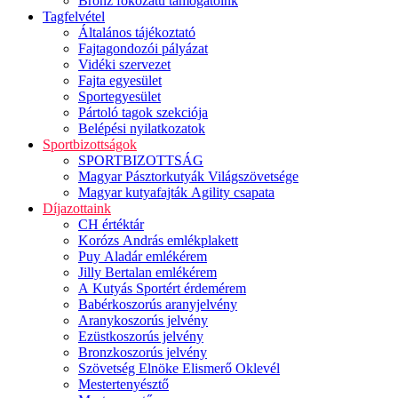
Bronz fokozatú támogatóink
Tagfelvétel
Általános tájékoztató
Fajtagondozói pályázat
Vidéki szervezet
Fajta egyesület
Sportegyesület
Pártoló tagok szekciója
Belépési nyilatkozatok
Sportbizottságok
SPORTBIZOTTSÁG
Magyar Pásztorkutyák Világszövetsége
Magyar kutyafajták Agility csapata
Díjazottaink
CH értéktár
Korózs András emlékplakett
Puy Aladár emlékérem
Jilly Bertalan emlékérem
A Kutyás Sportért érdemérem
Babérkoszorús aranyjelvény
Aranykoszorús jelvény
Ezüstkoszorús jelvény
Bronzkoszorús jelvény
Szövetség Elnöke Elismerő Oklevél
Mestertenyésztő