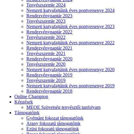
Tenyészszemle 2024
Nemzeti kutyafajtáink éves pontversenye 2024
Rendezvénynaptár 2023
Tenyészszemle 2023
Nemzeti kutyafajtáink éves pontversenye 2023
Rendezvénynaptár 2022
Tenyészszemle 2022
Nemzeti kutyafajtáink éves pontversenye 2022
Rendezvénynaptár 2021
Tenyészszemle 2021
Rendezvénynaptár 2020
Tenyészszemle 2020
Nemzeti kutyafajtáink éves pontversenye 2020
Rendezvénynaptár 2019
Tenyészszemle 2019
Nemzeti kutyafajtáink éves pontversenye 2019
Rendezvénynaptár 2018
Online Champion
Képzések
MEOE Szövetség tenyésztői tanfolyam
Támogatóink
Gyémánt fokozat támogatóink
Arany fokozatú támogatóink
Ezüst fokozatú támogatóink