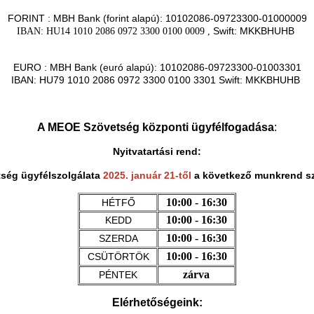
FORINT : MBH Bank (forint alapú): 10102086-09723300-01000009
Swift: MKKBHUHB
IBAN: HU14 1010 2086 0972 3300 0100 0009 ,
EURO : MBH Bank (euró alapú): 10102086-09723300-01003301
IBAN: HU79 1010 2086 0972 3300 0100 3301 Swift: MKKBHUHB
A MEOE Szövetség központi ügyfélfogadása
:
Nyitvatartási rend:
ség ügyfélszolgálata
2025. január 21-től
a következő munkrend sz
10:00 - 16:30
HÉTFŐ
10:00 - 16:30
KEDD
10:00 - 16:30
SZERDA
10:00 - 16:30
CSÜTÖRTÖK
zárva
PÉNTEK
Elérhetőségeink: